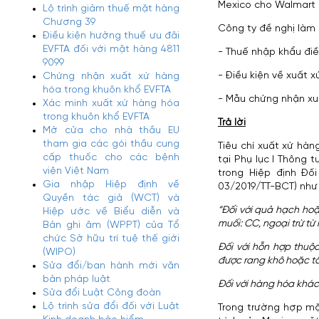
Mexico cho Walmart (
Lộ trình giảm thuế mặt hàng
Chương 39
Công ty đề nghị làm 
Điều kiện hưởng thuế ưu đãi
EVFTA đối với mặt hàng 4811
- Thuế nhập khẩu đi
9099
- Điều kiện về xuất 
Chứng nhận xuất xứ hàng
hóa trong khuôn khổ EVFTA
- Mẫu chứng nhận xu
Xác minh xuất xứ hàng hóa
trong khuôn khổ EVFTA
Trả lời
Mở cửa cho nhà thầu EU
tham gia các gói thầu cung
Tiêu chí xuất xứ hà
cấp thuốc cho các bệnh
tại Phụ lục I Thông
viện Việt Nam
trong Hiệp định Đố
Gia nhập Hiệp định về
03/2019/TT-BCT) như
Quyền tác giả (WCT) và
“Đối với quả hạch ho
Hiệp ước về Biểu diễn và
muối: CC, ngoại trừ từ
Bản ghi âm (WPPT) của Tổ
chức Sở hữu trí tuệ thế giới
Đối với hỗn hợp thuộ
(WIPO)
được rang khô hoặc tẩ
Sửa đổi/ban hành mới văn
bản pháp luật
Đối với hàng hóa khác
Sửa đổi Luật Công đoàn
Lộ trình sửa đổi đối với Luật
Trong trường hợp mặ