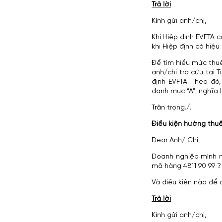
Trả lời
Kính gửi anh/chị,
Khi Hiệp định EVFTA 
khi Hiệp định có hiệu
Để tìm hiểu mức thu
anh/chị tra cứu tại 
định EVFTA. Theo đó
danh mục “A”, nghĩa l
Trân trọng./.
Điều kiện hưởng thuế
Dear Anh/ Chị,
Doanh nghiệp mình m
mã hàng 4811 90 99 ?
Và điều kiện nào để
Trả lời
Kính gửi anh/chị,