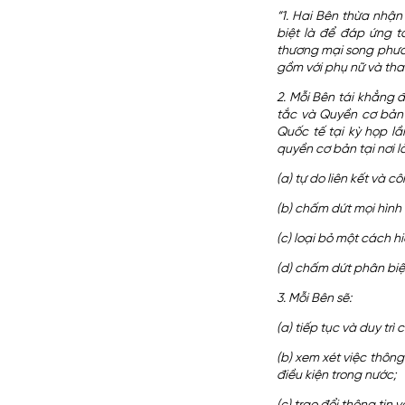
“1. Hai Bên thừa nhậ
biệt là để đáp ứng t
thương mại song phươn
gồm với phụ nữ và tha
2. Mỗi Bên tái khẳng 
tắc và Quyền cơ bản 
Quốc tế tại kỳ họp lầ
quyền cơ bản tại nơi là
(a) tự do liên kết và
(b) chấm dứt mọi hình
(c) loại bỏ một cách h
(d) chấm dứt phân biệt
3. Mỗi Bên sẽ:
(a) tiếp tục và duy t
(b) xem xét việc thông
điều kiện trong nước;