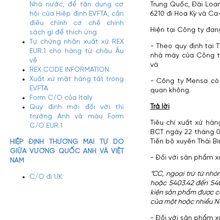
Nhà nước, để tận dụng cơ
Trung Quốc, Đài Loa
hội của Hiệp định EVFTA, cần
6210 đi Hoa Kỳ và Ca
điều chỉnh cơ chế chính
Hiện tại Công ty đa
sách gì để thích ứng
Tự chứng nhận xuất xứ REX
- Theo quy định tại
EUR.1 cho hàng từ châu Âu
nhà máy của Công t
về
và
REX CODE INFORMATION
Xuất xứ mặt hàng tất trong
- Công ty Mensa có
EVFTA
quan không.
Form C/O của Italy
Trả lời
Quy định mới đối với thị
trường Anh và màu Form
Tiêu chí xuất xứ hà
C/O EUR.1
BCT ngày 22 tháng 0
Tiến bộ xuyên Thái B
HIỆP ĐỊNH THƯƠNG MẠI TỰ DO
GIỮA VƯƠNG QUỐC ANH VÀ VIỆT
- Đối với sản phẩm 
NAM
“CC, ngoại trừ từ nhó
C/O đi UK
hoặc 5403.42 đến 5403
kiện sản phẩm được cắ
của một hoặc nhiều Nư
- Đối với sản phẩm 