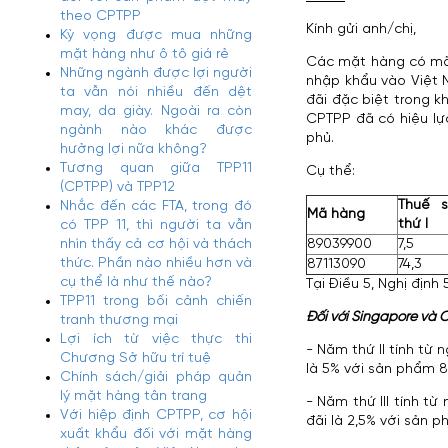
theo CPTPP
Kính gửi anh/chị,
Kỳ vọng được mua những
mặt hàng như ô tô giá rẻ
Các mặt hàng có mã 
Những ngành được lợi người
nhập khẩu vào Việt 
ta vẫn nói nhiều đến dệt
đãi đặc biệt trong 
may, da giày. Ngoài ra còn
CPTPP đã có hiệu lự
ngành nào khác được
phủ.
hưởng lợi nữa không?
Tương quan giữa TPP11
Cụ thể:
(CPTPP) và TPP12
Thuế 
Nhắc đến các FTA, trong đó
Mã hàng
thứ I
có TPP 11, thì người ta vẫn
nhìn thấy cả cơ hội và thách
89039900
7,5
thức. Phần nào nhiều hơn và
87113090
74,3
cụ thể là như thế nào?
Tại Điều 5, Nghị định
TPP11 trong bối cảnh chiến
Đối với Singapore và
tranh thương mại
Lợi ích từ việc thực thi
- Năm thứ II tính từ
Chương Sở hữu trí tuệ
là 5% với sản phẩm 
Chính sách/giải pháp quản
lý mặt hàng tân trang
- Năm thứ III tính t
Với hiệp định CPTPP, cơ hội
đãi là 2,5% với sản 
xuất khẩu đối với mặt hàng