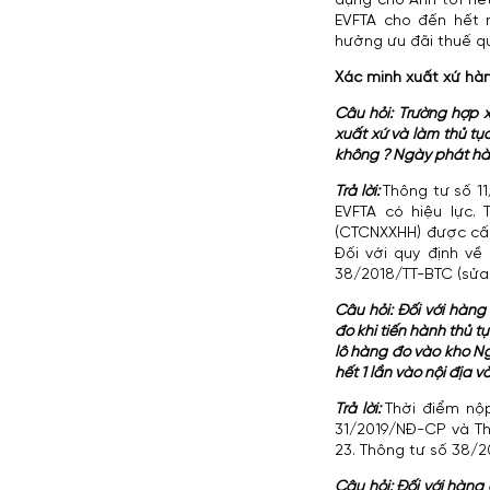
dụng cho Anh tới hết
EVFTA cho đến hết 
hưởng ưu đãi thuế q
Xác minh xuất xứ hà
Câu hỏi: Trường hợp 
xuất xứ và làm thủ t
không ? Ngày phát hà
Trả lời:
Thông tư số 1
EVFTA có hiệu lực.
(CTCNXXHH) được cấp
Đối với quy định về
38/2018/TT-BTC (sửa 
Câu hỏi: Đối với hàng
đó khi tiến hành thủ t
lô hàng đó vào kho Ng
hết 1 lần vào nội địa 
Trả lời:
Thời điểm nộ
31/2019/NĐ-CP và Thô
23. Thông tư số 38/2
Câu hỏi: Đối với hàng