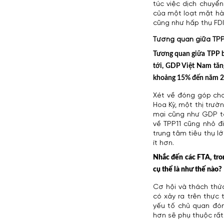
túc việc dịch chuyển
của một loạt mặt hà
cũng như hấp thụ FDI
Tương quan giữa TPP
Tương quan giữa TPP bâ
tới, GDP Việt Nam tăng
khoảng 15% đến năm 
Xét về đóng góp cho
Hoa Kỳ, một thị trườ
mại cũng như GDP to
về TPP11 cũng nhỏ đi
trung tâm tiêu thụ l
ít hơn.
Nhắc đến các FTA, tron
cụ thể là như thế nào?
Cơ hội và thách thứ
có xảy ra trên thực
yếu tố chủ quan đón
hơn sẽ phụ thuộc rất