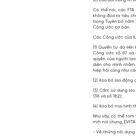
(c) trao đổi thông tin 
Có thể nói, các FTA
không đưa ra tiêu c
trong Tuyên bố năm 
Công ước cơ bản.
Các Công ước của I
(1) Quyền tự do liê
Công ước số 87 và 
quyền của người lao
diện cho mình nhằm 
hiệp hội cũng như c
(2) Xóa bỏ lao động 
(3) Cấm sử dụng lao
138 và số 182);
(4) Xóa bỏ mọi hình 
Như vậy, có thể tóm 
mới nói chung, EVFTA 
- Về những nội dung 