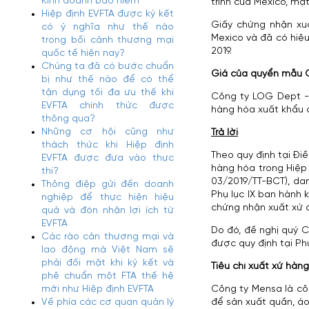
Kinh doanh bảo hiểm
trình của Mexico, mặ
Hiệp định EVFTA được ký kết
Giấy chứng nhận x
có ý nghĩa như thế nào
Mexico và đã có hiệu
trong bối cảnh thương mại
2019.
quốc tế hiện nay?
Chúng ta đã có bước chuẩn
Giá của quyển mẫu
bị như thế nào để có thể
tận dụng tối đa ưu thế khi
Công ty LOG Dept -
EVFTA chính thức được
hàng hóa xuất khẩu 
thông qua?
Những cơ hội cũng như
Trả lời
thách thức khi Hiệp định
Theo quy định tại Đi
EVFTA được đưa vào thực
hàng hóa trong Hiệp 
thi?
03/2019/TT-BCT), d
Thông điệp gửi đến doanh
Phụ lục IX ban hành
nghiệp để thực hiện hiệu
chứng nhận xuất xứ 
quả và đón nhận lợi ích từ
EVFTA
Do đó, đề nghị quý 
Các rào cản thương mại và
được quy định tại Phụ
lao động mà Việt Nam sẽ
phải đối mặt khi ký kết và
Tiêu chí xuất xứ hà
phê chuẩn một FTA thế hệ
mới như Hiệp định EVFTA
Công ty Mensa là côn
Về phía các cơ quan quản lý
để sản xuất quần, á