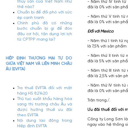
thủy sản của Việt Nam như
- Năm thứ IV tính t
thế nào?
đãi là 0% với sản ph
Chuẩn bị để đối phó với sức
- Năm thứ V tính từ
ép cạnh tranh
đãi là 0% với sản ph
Chính phủ đã có những
bước chuẩn bị gì để đón
Đối với Mexico
:
đầu cơ hội, tận dụng lợi ích
từ CPTPP mang lại?
- Năm thứ I tính từ 
là 7,5% với sản phẩm
- Năm thứ II tính t
HIỆP ĐỊNH THƯƠNG MẠI TỰ DO
đãi là 5% với sản ph
GIỮA VIỆT NAM VÀ LIÊN MINH CHÂU
ÂU (EVFTA)
- Năm thứ III tính t
đãi là 2,5% với sản 
- Năm thứ IV tính t
Tra thuế EVFTA đối với mặt
đãi là 0% với sản ph
hàng HS 821420
Thủ tục xuất khẩu hàng hóa
Trân trọng./.
sang thị trường châu Âu và
được hưởng thuế ưu đãi
Ưu đãi thuế đối với
theo EVFTA
Công ty Long Sơn là
Nội dung lao động trong
ngay vào hệ thống si
Hiệp định EVFTA