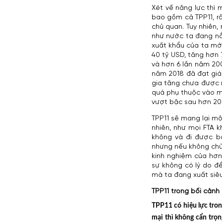
Xét về năng lực thì 
bao gồm cả TPP11, rấ
chủ quan. Tuy nhiên,
như nước ta đang nắ
xuất khẩu của ta mới
40 tỷ USD, tăng hơn 
và hơn 6 lần năm 200
năm 2018 đã đạt giá t
gia tăng chưa được 
quá phụ thuộc vào mộ
vượt bậc sau hơn 20 
TPP11 sẽ mang lại mộ
nhiên, như mọi FTA 
không và đi được ba
nhưng nếu không chủ 
kinh nghiệm của hơn
sự không có lý do để
mà ta đang xuất siêu
TPP11 trong bối cảnh
TPP11 có hiệu lực tron
mại thì không cẩn trọn