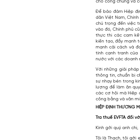
cho công chúng và c
Để bảo đảm Hiệp địn
dân Việt Nam, Chính
chú trọng đến việc 
vào đó, Chính phủ cũ
thực thi các cam kế
kiến tạo, đẩy mạnh t
mạnh cải cách và đơ
tính cạnh tranh của
nước với các doanh 
Với những giải pháp
thông tin, chuẩn bị 
sự nhạy bén trong ki
lượng để làm ăn quy
các cơ hội mà Hiệp đ
công bằng và văn mi
HIỆP ĐỊNH THƯƠNG MẠ
Tra thuế EVFTA đối v
Kính gởi quý anh chị,
Tôi là Thạch, tôi gở