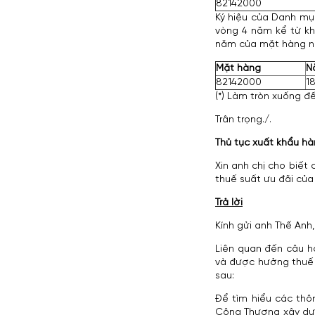
82142000
Ký hiệu của Danh mục
vòng 4 năm kể từ kh
năm của mặt hàng n
Mặt hàng
N
82142000
18
(*) Làm tròn xuống đ
Trân trọng./.
Thủ tục xuất khẩu h
Xin anh chị cho biết
thuế suất ưu đãi của
Trả lời
Kính gửi anh Thế Anh
Liên quan đến câu h
và được hưởng thuế 
sau:
Để tìm hiểu các thô
Công Thương xây dựn