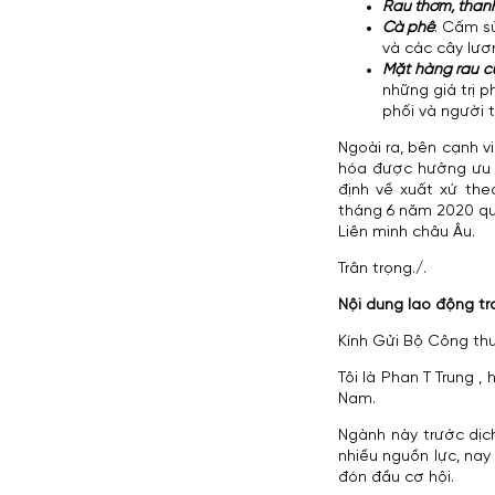
Rau thơm, than
Cà phê
: Cấm s
và các cây lươ
Mặt hàng rau c
những giá trị 
phối và người 
Ngoài ra, bên cạnh 
hóa được hưởng ưu đ
định về xuất xứ the
tháng 6 năm 2020 qu
Liên minh châu Âu.
Trân trọng./.
Nội dung lao động tr
Kính Gửi Bộ Công th
Tôi là Phan T Trung 
Nam.
Ngành này trước dịc
nhiều nguồn lực, na
đón đầu cơ hội.