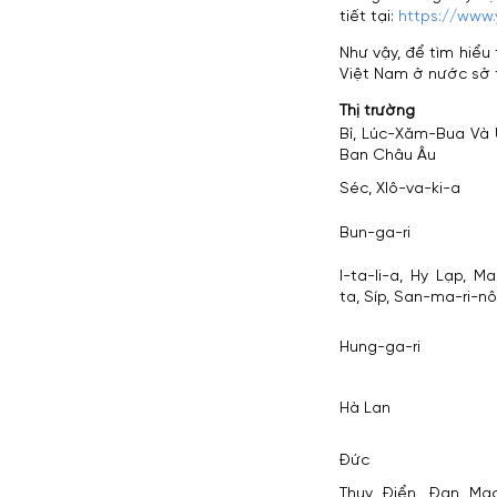
tiết tại:
https://www
Như vậy, để tìm hiểu
Việt Nam ở nước sở t
Thị trường
Bỉ, Lúc-Xăm-Bua Và 
Ban Châu Âu
Séc, Xlô-va-ki-a
Bun-ga-ri
I-ta-li-a, Hy Lạp, M
ta, Síp, San-ma-ri-nô
Hung-ga-ri
Hà Lan
Đức
Thụy Điển, Đan Mạc