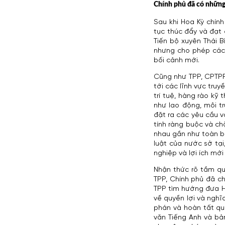
Chính phủ đã có những 
Sau khi Hoa Kỳ chính
tục thúc đẩy và đạt 
Tiến bộ xuyên Thái 
nhưng cho phép các
bối cảnh mới.
Cũng như TPP, CPTPP 
tới các lĩnh vực tru
trí tuệ, hàng rào kỹ
như lao động, môi t
đặt ra các yêu cầu v
tính ràng buộc và ch
nhau gần như toàn bộ
luật của nước sở tạ
nghiệp và lợi ích mớ
Nhận thức rõ tầm qua
TPP, Chính phủ đã c
TPP tìm hướng đưa H
về quyền lợi và ngh
phán và hoàn tất quá
văn Tiếng Anh và bả