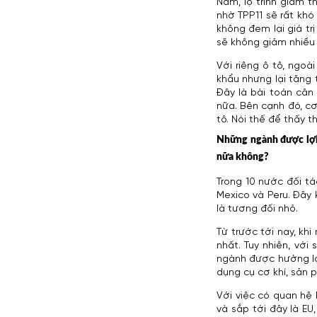
Nam, lộ trình giảm 
nhờ TPP11 sẽ rất khó 
không đem lại giá tr
sẽ không giảm nhiều 
Với riêng ô tô, ngoà
khẩu nhưng lại tăng 
Đây là bài toán cân
nữa. Bên cạnh đó, cơ
tô. Nói thế để thấy 
Những ngành được lợi 
nữa không?
Trong 10 nước đối tá
Mexico và Peru. Đây 
là tương đối nhỏ.
Từ trước tới nay, kh
nhất. Tuy nhiên, với
ngành được hưởng lợi
dụng cụ cơ khí, sản 
Với việc có quan hệ 
và sắp tới đây là EU