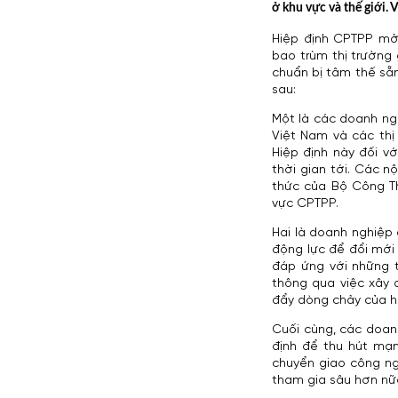
ở khu vực và thế giới.
Hiệp định CPTPP m
bao trùm thị trường 
chuẩn bị tâm thế sẵ
sau:
Một là các doanh ng
Việt Nam và các thị
Hiệp định này đối v
thời gian tới. Các n
thức của Bộ Công Th
vực CPTPP.
Hai là doanh nghiệp 
động lực để đổi mới
đáp ứng với những t
thông qua việc xây 
đẩy dòng chảy của hà
Cuối cùng, các doan
định để thu hút mạ
chuyển giao công ng
tham gia sâu hơn nữ