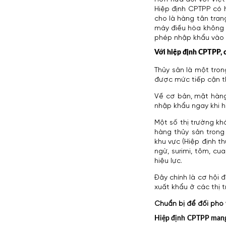
Hiệp định CPTPP có h
cho là hàng tân tra
máy điều hòa không k
phép nhập khẩu và
Với hiệp định CPTPP, 
Thủy sản là một tro
được mức tiếp cận th
Về cơ bản, mặt hàng
nhập khẩu ngay khi h
Một số thị trường k
hàng thủy sản trong
khu vực (Hiệp định t
ngừ, surimi, tôm, c
hiệu lực.
Đây chính là cơ hội
xuất khẩu ở các thị 
Chuẩn bị để đối phó 
Hiệp định CPTPP mang 