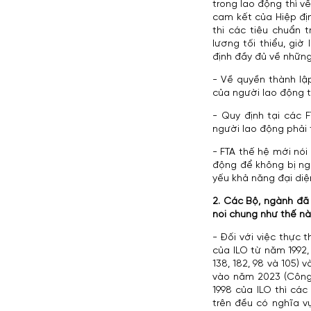
trong lao động thì v
cam kết của Hiệp đị
thi các tiêu chuẩn 
lương tối thiểu, gi
định đầy đủ về những
- Về quyền thành lậ
của người lao động t
- Quy định tại các 
người lao động phải 
cĐÀGFc
- FTA thế hệ mới nói
động để không bị ng
yếu khả năng đại diệ
2. Các Bộ, ngành đã 
nói chung như thế n
- Đối với việc thực 
của ILO từ năm 1992
138, 182, 98 và 105)
vào năm 2023 (Công 
1998 của ILO thì c
trên đều có nghĩa v