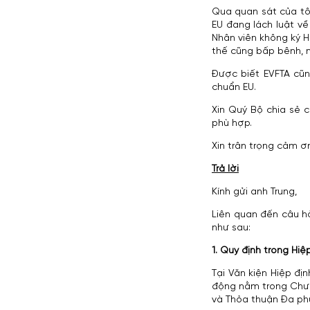
Qua quan sát của tô
EU đang lách luật về
Nhân viên không ký H
thế cũng bấp bênh, ng
Được biết EVFTA cũn
chuẩn EU.
Xin Quý Bộ chia sẻ 
phù hợp.
Xin trân trọng cảm ơ
Trả lời
Kính gửi anh Trung,
Liên quan đến câu h
như sau:
1. Quy định trong Hi
Tại Văn kiện Hiệp đị
động nằm trong Chươn
và Thỏa thuận Đa phư