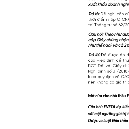
xuất khẩu doanh nghiệ
Trả lời:
Đề nghị căn cứ
thời điểm nộp CTCNX
tại Thông tư số 62/2
Câu hỏi: Theo như đượ
cấp Giấy chứng nhận h
như thế nào? và cả 2 
Trả lời:
Để được áp dụ
của Hiệp định để thự
BCT. Đối với Giấy ch
Nghị định số 31/2018
k có quy định về C/
nên không có giá trị
Mở cửa cho nhà thầu E
Câu hỏi: EVFTA dự kiến
với một ngưỡng giá trị 
Dược và Luật Đấu thầu