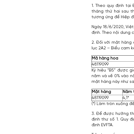
1. Theo quy định tại
tháng thứ hai sau 
tương ứng để Hiệp đị
Ngày 18/6/2020, Việ
định. Theo nội dung 
2. Đối với mặt hàng
lục 2A2 – Biểu cam k
Mã hàng hóa
48119099
Ký hiệu “B5” được gi
năm và về 0% vào nă
mặt hàng này như sa
Mặt hàng
Năm t
48119099
4,1*
(*) Làm tròn xuống đ
3. Để được hưởng thu
định thư số 1. Quy 
định EVFTA.