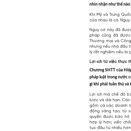
nhìn nhận như thế nào
Khi Mỹ và Trung Quố
của nhau là có. Nguy
Nguy cơ này đã được
pháp cũng đã được 
Thương mại và Công 
nhưng nếu nhà đầu tư 
lý rất nghiêm nếu bị 
Lợi ích từ việc thực 
Chương SHTT của Hiệp 
pháp luật trong nước c
gì khi phải tuân thủ và
Lợi ích mà chế độ bả
lược và dài hạn. Các
gồm cả các doanh n
động sáng tạo, từ 
quyền được bảo hộ 
hợp lý hơn; việc ch
tục đầu tư nhiều hơn