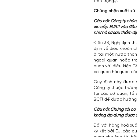
Trân trọng./.
Chứng nhận xuất xứ 
Câu hỏi: Công ty chún
xin cấp EUR.1 vào đầu
như hồ sơ sau thẩm đị
Điều 38, Nghị định t
định về điều khoản c
ở tại một nước thành
ngoại quan hoặc tr
quan với điều kiện C
cơ quan hải quan củ
Quy định này được n
Công ty thuộc trường
tại các cơ quan, tổ 
BCT) để được hưởng ư
Câu hỏi: Chúng tôi có 
không áp dụng được đ
Đối với hàng hoá xuấ
ký kết bởi EU, các q