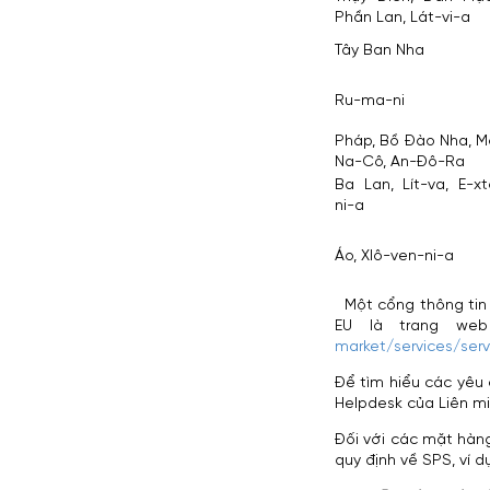
Phần Lan, Lát-vi-a
Tây Ban Nha
Ru-ma-ni
Pháp, Bồ Đào Nha, M
Na-Cô, An-Đô-Ra
Ba Lan, Lít-va, E-xt
ni-a
Áo, Xlô-ven-ni-a
Một cổng thông tin k
EU là trang we
market/services/serv
Để tìm hiểu các yêu 
Helpdesk của Liên m
Đối với các mặt hàng
quy định về SPS, ví d