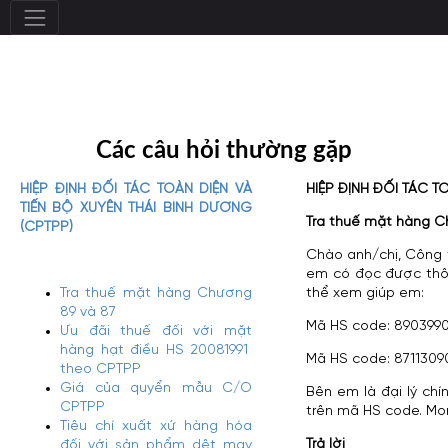
Các câu hỏi thường gặp
HIỆP ĐỊNH ĐỐI TÁC TOÀN DIỆN VÀ
HIỆP ĐỊNH ĐỐI TÁC T
TIẾN BỘ XUYÊN THÁI BÌNH DƯƠNG
Tra thuế mặt hàng C
(CPTPP)
Chào anh/chị, Công 
em có đọc được thô
Tra thuế mặt hàng Chương
thể xem giúp em:
89 và 87
Mã HS code: 8903990
Ưu đãi thuế đối với mặt
hàng hạt điều HS 20081991
Mã HS code: 87113090
theo CPTPP
Giá của quyển mẫu C/O
Bên em là đại lý c
CPTPP
trên mã HS code. Mo
Tiêu chí xuất xứ hàng hóa
Trả lời
đối với sản phẩm dệt may