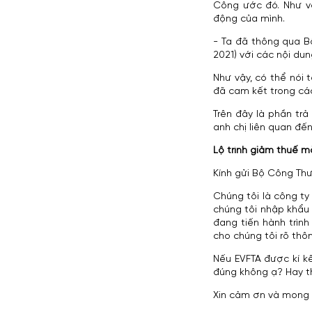
Công ước đó. Như vậ
động của mình.
- Ta đã thông qua B
2021) với các nội du
Như vậy, có thể nói
đã cam kết trong các
Trên đây là phần tr
anh chị liên quan đến
Lộ trình giảm thuế 
Kính gửi Bộ Công Th
Chúng tôi là công ty
chúng tôi nhập khẩu 
đang tiến hành trình
cho chúng tôi rõ thôn
Nếu EVFTA được kí k
đúng không ạ? Hay th
Xin cảm ơn và mong 