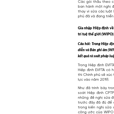
Các gói thầu theo c
ban hành một nghị đ
thay vì sửa các luậ
phủ đã và đang triển
Gia nhập Hiệp định về
trí tuệ thế giới (WIPO)
Câu hỏi: Trong Hiệp đị
diễn và Bản ghi âm (WPP
kết quả rà soát pháp lu
Trong Hiệp định EVF
Hiệp định EVFTA có h
thì Chính phủ sẽ xúc
lực vào năm 2019).
Như đã trình bày tro
soát Hiệp định CPTP
những đề nghị sửa đ
trước đây đã đủ để 
trong kiến nghị sửa 
công ước của WIPO n