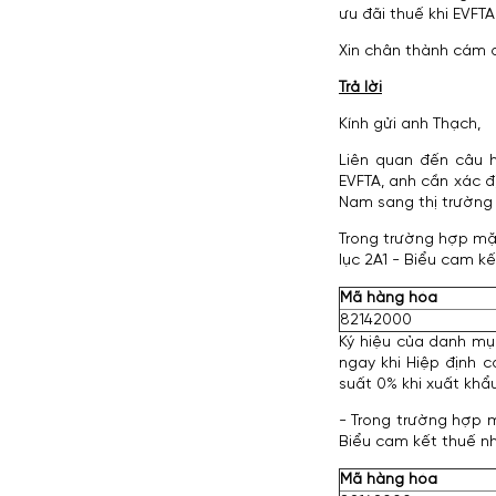
ưu đãi thuế khi EVFTA
Xin chân thành cám ơ
Trả lời
Kính gửi anh Thạch,
Liên quan đến câu 
EVFTA, anh cần xác 
Nam sang thị trường 
Trong trường hợp mặt
lục 2A1 - Biểu cam k
Mã hàng hóa
82142000
Ký hiệu của danh mục
ngay khi Hiệp định 
suất 0% khi xuất khẩu
- Trong trường hợp 
Biểu cam kết thuế nh
Mã hàng hóa