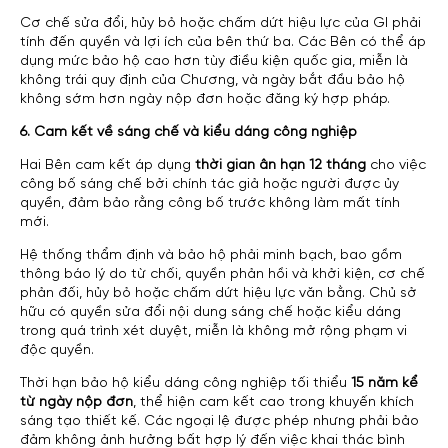
Cơ chế sửa đổi, hủy bỏ hoặc chấm dứt hiệu lực của GI phải
tính đến quyền và lợi ích của bên thứ ba. Các Bên có thể áp
dụng mức bảo hộ cao hơn tùy điều kiện quốc gia, miễn là
không trái quy định của Chương, và ngày bắt đầu bảo hộ
không sớm hơn ngày nộp đơn hoặc đăng ký hợp pháp.
6. Cam kết về sáng chế và kiểu dáng công nghiệp
Hai Bên cam kết áp dụng
thời gian ân hạn 12 tháng
cho việc
công bố sáng chế bởi chính tác giả hoặc người được ủy
quyền, đảm bảo rằng công bố trước không làm mất tính
mới.
Hệ thống thẩm định và bảo hộ phải minh bạch, bao gồm
thông báo lý do từ chối, quyền phản hồi và khởi kiện, cơ chế
phản đối, hủy bỏ hoặc chấm dứt hiệu lực văn bằng. Chủ sở
hữu có quyền sửa đổi nội dung sáng chế hoặc kiểu dáng
trong quá trình xét duyệt, miễn là không mở rộng phạm vi
độc quyền.
Thời hạn bảo hộ kiểu dáng công nghiệp tối thiểu
15 năm kể
từ ngày nộp đơn
, thể hiện cam kết cao trong khuyến khích
sáng tạo thiết kế. Các ngoại lệ được phép nhưng phải bảo
đảm không ảnh hưởng bất hợp lý đến việc khai thác bình