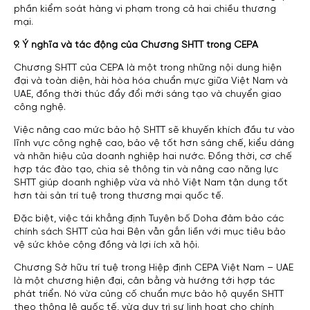
phần kiểm soát hàng vi phạm trong cả hai chiều thương
mại.
9. Ý nghĩa và tác động của Chương SHTT trong CEPA
Chương SHTT của CEPA là một trong những nội dung hiện
đại và toàn diện, hài hòa hóa chuẩn mực giữa Việt Nam và
UAE, đồng thời thúc đẩy đổi mới sáng tạo và chuyển giao
công nghệ.
Việc nâng cao mức bảo hộ SHTT sẽ khuyến khích đầu tư vào
lĩnh vực công nghệ cao, bảo vệ tốt hơn sáng chế, kiểu dáng
và nhãn hiệu của doanh nghiệp hai nước. Đồng thời, cơ chế
hợp tác đào tạo, chia sẻ thông tin và nâng cao năng lực
SHTT giúp doanh nghiệp vừa và nhỏ Việt Nam tận dụng tốt
hơn tài sản trí tuệ trong thương mại quốc tế.
Đặc biệt, việc tái khẳng định Tuyên bố Doha đảm bảo các
chính sách SHTT của hai Bên vẫn gắn liền với mục tiêu bảo
vệ sức khỏe cộng đồng và lợi ích xã hội.
Chương Sở hữu trí tuệ trong Hiệp định CEPA Việt Nam – UAE
là một chương hiện đại, cân bằng và hướng tới hợp tác
phát triển. Nó vừa củng cố chuẩn mực bảo hộ quyền SHTT
theo thông lệ quốc tế, vừa duy trì sự linh hoạt cho chính