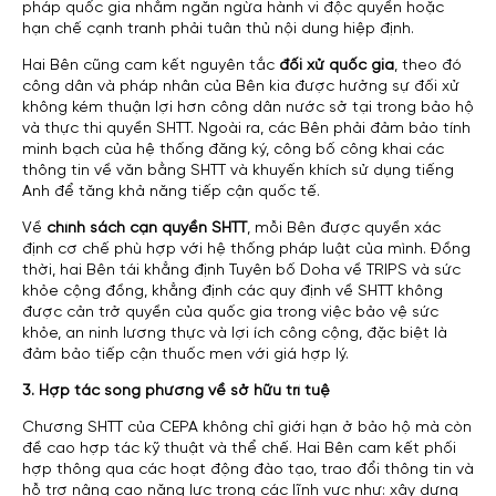
pháp quốc gia nhằm ngăn ngừa hành vi độc quyền hoặc
hạn chế cạnh tranh phải tuân thủ nội dung hiệp định.
Hai Bên cũng cam kết nguyên tắc
đối xử quốc gia
, theo đó
công dân và pháp nhân của Bên kia được hưởng sự đối xử
không kém thuận lợi hơn công dân nước sở tại trong bảo hộ
và thực thi quyền SHTT. Ngoài ra, các Bên phải đảm bảo tính
minh bạch của hệ thống đăng ký, công bố công khai các
thông tin về văn bằng SHTT và khuyến khích sử dụng tiếng
Anh để tăng khả năng tiếp cận quốc tế.
Về
chính sách cạn quyền SHTT
, mỗi Bên được quyền xác
định cơ chế phù hợp với hệ thống pháp luật của mình. Đồng
thời, hai Bên tái khẳng định Tuyên bố Doha về TRIPS và sức
khỏe cộng đồng, khẳng định các quy định về SHTT không
được cản trở quyền của quốc gia trong việc bảo vệ sức
khỏe, an ninh lương thực và lợi ích công cộng, đặc biệt là
đảm bảo tiếp cận thuốc men với giá hợp lý.
3. Hợp tác song phương về sở hữu trí tuệ
Chương SHTT của CEPA không chỉ giới hạn ở bảo hộ mà còn
đề cao hợp tác kỹ thuật và thể chế. Hai Bên cam kết phối
hợp thông qua các hoạt động đào tạo, trao đổi thông tin và
hỗ trợ nâng cao năng lực trong các lĩnh vực như: xây dựng