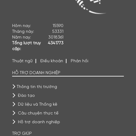
Hôm nay:
15590
Tháng này:
53331
Năm nay:
3018361
Tổng lượt truy
4341773
cập:
Thuật ngữ
Điều khoản
Phản hồi
HỖ TRỢ DOANH NGHIỆP
Thông tin thị trường
Đào tạo
Dữ liệu và Thống kê
Câu chuyện thực tế
Hỗ trợ doanh nghiệp
TRỢ GIÚP