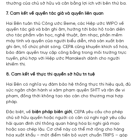
thường của chủ sở hữu và cân bằng lợi ích với bên thứ ba.
7. Cam kết về quyền tác giả và quyền liên quan
Hai Bên tuân thủ Công ước Berne, các Hiệp ước WIPO về
quyền tác giả và bản ghi âm, hướng tới bảo hộ toàn diện
cho tác phẩm văn học, nghệ thuật, âm nhạc, phần mềm
máy tính và quyền của người biểu diễn, nhà sản xuất bản
ghi âm, tổ chức phát sóng. CEPA cũng khuyến khích số hóa,
bảo đảm quyền truy cập công bằng trong môi trường trực
tuyến, phù hợp với Hiệp ước Marrakesh dành cho người
khiếm thị.
8. Cam kết về thực thi quyền sở hữu trí tuệ
Hai Bên có nghĩa vụ đảm bảo hệ thống thực thi hiệu quả, đủ
sức ngăn chặn hành vi xâm phạm quyền SHTT và răn đe vi
phạm, đồng thời không tạo rào cản cho thương mại hợp
pháp.
Đặc biệt, về
biện pháp biên giới
, CEPA yêu cầu cho phép
chủ sở hữu quyền hoặc người có căn cứ nghi ngờ yêu cầu
hải quan đình chỉ thông quan hàng hóa bị nghi giả mạo
hoặc sao chép lậu. Cơ chế này có thể mở rộng cho hàng
hóa xuất khẩu – một điểm tiến bộ vượt chuẩn TRIPS – góp