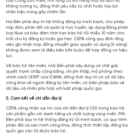
của Công ước Paris, mở rộng cả với hàng hóa và dịch vụ
không tương tự, đồng thời yêu cầu từ chối hoặc hủy bỏ
nhãn hiệu trùng gây nhầm lẫn.
Hai Bên phải duy trì hệ thống đăng ký minh bạch, cho phép
nộp đơn, phản đối và quản lý trực tuyến, áp dụng Bảng phân
loại Nice và bảo đảm thời hạn bảo hộ tối thiểu 10 năm cho
mỗi chu kỳ đăng ký hoặc gia hạn. CEPA cũng quy định rằng
việc ghi nhận hợp đồng chuyển giao quyền sử dụng (li-xăng)
không được xem là điều kiện bắt buộc để hợp đồng có hiệu
lực.
Về bảo hộ tên miền, mỗi Bên phải xây dựng cơ chế giải
quyết tranh chấp công bằng, chi phí thấp, mô phỏng theo
chính sách UDRP của ICANN, đồng thời duy trì cơ sở dữ liệu
công khai về người đăng ký tên miền, có biện pháp bảo vệ
dữ liệu cá nhân phù hợp với luật pháp quốc gia.
5. Cam kết về chỉ dẫn địa lý
CEPA công nhận vai trò của chỉ dẫn địa lý (GI) trong bảo hộ
sản phẩm gắn với danh tiếng và chất lượng vùng miền. Mỗi
Bên phải duy trì hệ thống đăng ký GI minh bạch, có quy trình
phản đối và xác minh công khai, đồng thời thiết lập đăng bạ
quốc gia các GI được bảo hộ.