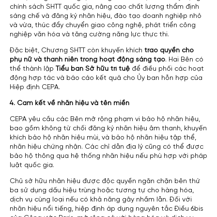
chính sách SHTT quốc gia, nâng cao chất lượng thẩm định
sáng chế và đăng ký nhãn hiệu, đào tạo doanh nghiệp nhỏ
và vừa, thúc đẩy chuyển giao công nghệ, phát triển công
nghiệp văn hóa và tăng cường năng lực thực thi.
Đặc biệt, Chương SHTT còn khuyến khích
trao quyền cho
phụ nữ và thanh niên trong hoạt động sáng tạo
. Hai Bên có
thể thành lập
Tiểu ban Sở hữu trí tuệ
để điều phối các hoạt
động hợp tác và báo cáo kết quả cho Ủy ban hỗn hợp của
Hiệp định CEPA.
4. Cam kết về nhãn hiệu và tên miền
CEPA yêu cầu các Bên mở rộng phạm vi bảo hộ nhãn hiệu,
bao gồm không từ chối đăng ký nhãn hiệu âm thanh, khuyến
khích bảo hộ nhãn hiệu mùi, và bảo hộ nhãn hiệu tập thể,
nhãn hiệu chứng nhận. Các chỉ dẫn địa lý cũng có thể được
bảo hộ thông qua hệ thống nhãn hiệu nếu phù hợp với pháp
luật quốc gia.
Chủ sở hữu nhãn hiệu được độc quyền ngăn chặn bên thứ
ba sử dụng dấu hiệu trùng hoặc tương tự cho hàng hóa,
dịch vụ cùng loại nếu có khả năng gây nhầm lẫn. Đối với
nhãn hiệu nổi tiếng, hiệp định áp dụng nguyên tắc Điều 6bis