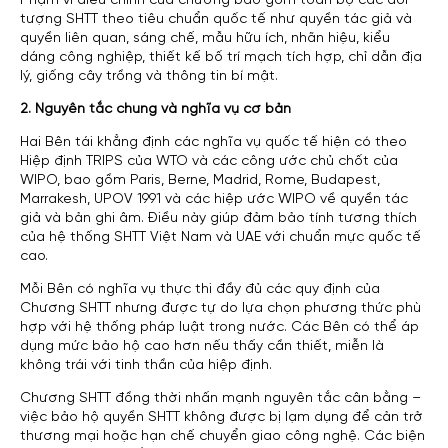
Phạm vi điều chỉnh của chương bao gồm toàn bộ các đối
tượng SHTT theo tiêu chuẩn quốc tế như quyền tác giả và
quyền liên quan, sáng chế, mẫu hữu ích, nhãn hiệu, kiểu
dáng công nghiệp, thiết kế bố trí mạch tích hợp, chỉ dẫn địa
lý, giống cây trồng và thông tin bí mật.
2. Nguyên tắc chung và nghĩa vụ cơ bản
Hai Bên tái khẳng định các nghĩa vụ quốc tế hiện có theo
Hiệp định TRIPS của WTO và các công ước chủ chốt của
WIPO, bao gồm Paris, Berne, Madrid, Rome, Budapest,
Marrakesh, UPOV 1991 và các hiệp ước WIPO về quyền tác
giả và bản ghi âm. Điều này giúp đảm bảo tính tương thích
của hệ thống SHTT Việt Nam và UAE với chuẩn mực quốc tế
cao.
Mỗi Bên có nghĩa vụ thực thi đầy đủ các quy định của
Chương SHTT nhưng được tự do lựa chọn phương thức phù
hợp với hệ thống pháp luật trong nước. Các Bên có thể áp
dụng mức bảo hộ cao hơn nếu thấy cần thiết, miễn là
không trái với tinh thần của hiệp định.
Chương SHTT đồng thời nhấn mạnh nguyên tắc cân bằng –
việc bảo hộ quyền SHTT không được bị lạm dụng để cản trở
thương mại hoặc hạn chế chuyển giao công nghệ. Các biện