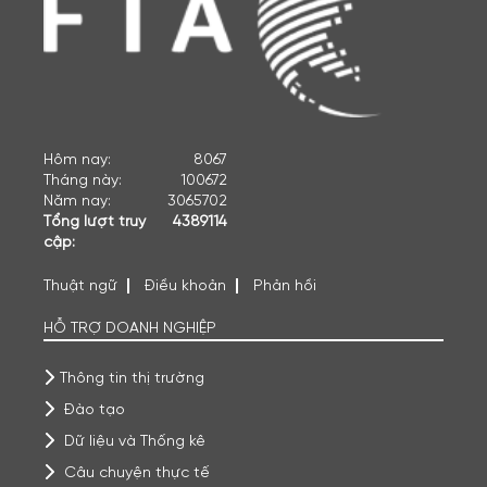
Hôm nay:
8067
Tháng này:
100672
Năm nay:
3065702
Tổng lượt truy
4389114
cập:
Thuật ngữ
Điều khoản
Phản hồi
HỖ TRỢ DOANH NGHIỆP
Thông tin thị trường
Đào tạo
Dữ liệu và Thống kê
Câu chuyện thực tế