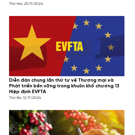
CPTPP, trong lĩnh vực cà phê tại Hà Nội
Thứ Hai, 25/11/2024
Diễn đàn chung lần thứ tư về Thương mại và
Phát triển bền vững trong khuôn khổ chương 13
Hiệp định EVFTA
Thứ Ba, 12/11/2024