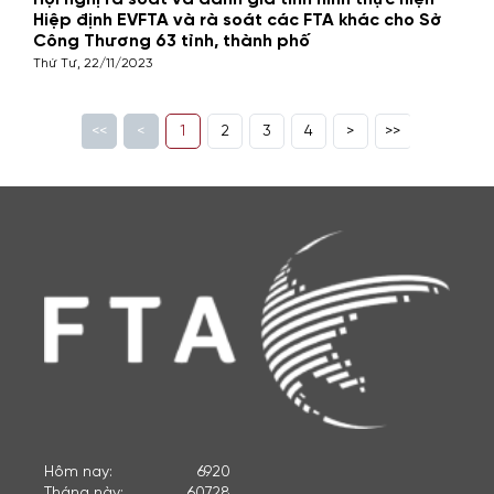
Hội nghị rà soát và đánh giá tình hình thực hiện
Hiệp định EVFTA và rà soát các FTA khác cho Sở
Công Thương 63 tỉnh, thành phố
Thứ Tư, 22/11/2023
<<
<
1
2
3
4
>
>>
Hôm nay:
6920
Tháng này:
60728