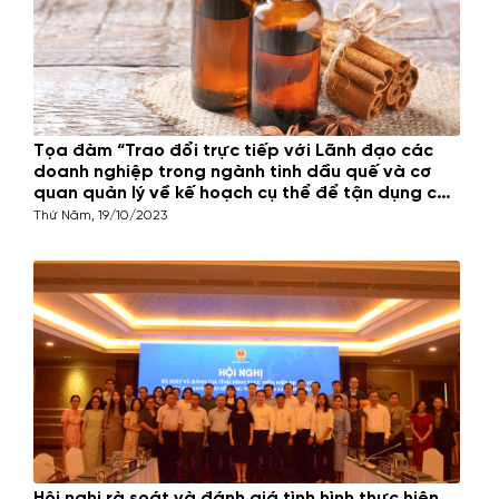
Tọa đàm “Trao đổi trực tiếp với Lãnh đạo các
doanh nghiệp trong ngành tinh dầu quế và cơ
quan quản lý về kế hoạch cụ thể để tận dụng các
FTA thế hệ mới”
Thứ Năm, 19/10/2023