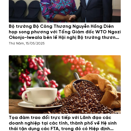
Bộ trưởng Bộ Công Thương Nguyễn Hồng Diên
họp song phương với Tổng Giám đốc WTO Ngozi
Okonjo-Iweala bên lề Hội nghị Bộ trưởng thương
mại APEC lần thứ 31 (MRT 31)
Thứ Năm, 15/05/2025
Tọa đàm trao đổi trực tiếp với Lãnh đạo các
doanh nghiệp tại các tỉnh, thành phố về Hệ sinh
thái tận dụng các FTA, trong đó có Hiệp định