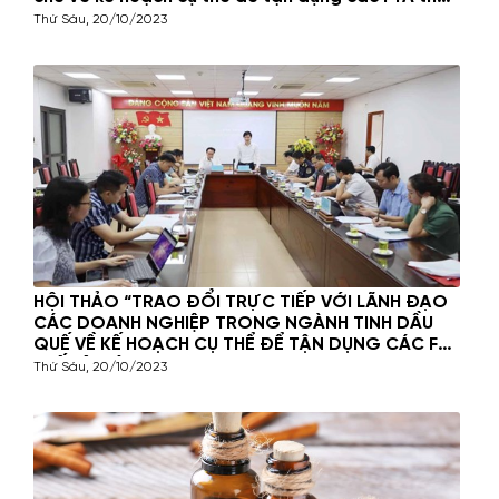
hệ mới”
Thứ Sáu, 20/10/2023
HỘI THẢO “TRAO ĐỔI TRỰC TIẾP VỚI LÃNH ĐẠO
CÁC DOANH NGHIỆP TRONG NGÀNH TINH DẦU
QUẾ VỀ KẾ HOẠCH CỤ THỂ ĐỂ TẬN DỤNG CÁC FTA
THẾ HỆ MỚI”
Thứ Sáu, 20/10/2023