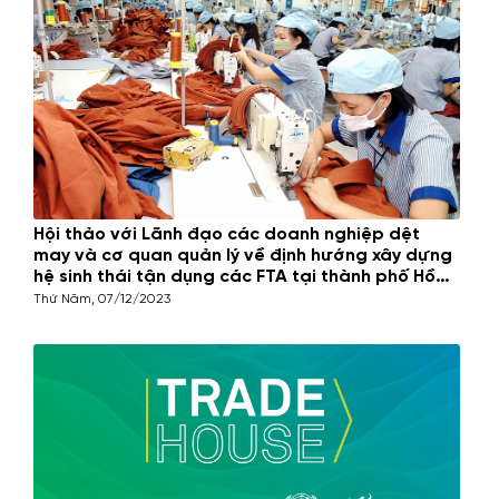
Hội thảo với Lãnh đạo các doanh nghiệp dệt
may và cơ quan quản lý về định hướng xây dựng
hệ sinh thái tận dụng các FTA tại thành phố Hồ
Chí Minh
Thứ Năm, 07/12/2023