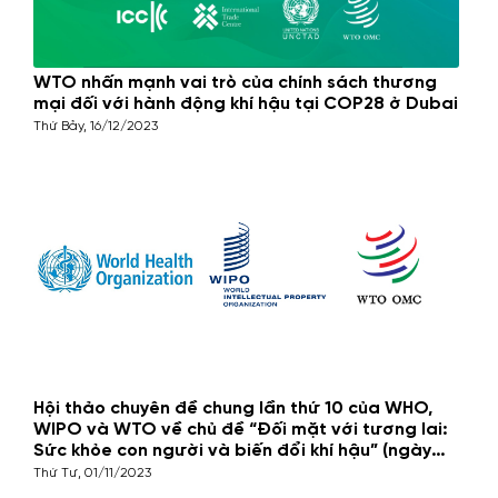
WTO nhấn mạnh vai trò của chính sách thương
mại đối với hành động khí hậu tại COP28 ở Dubai
Thứ Bảy, 16/12/2023
Hội thảo chuyên đề chung lần thứ 10 của WHO,
WIPO và WTO về chủ đề “Đối mặt với tương lai:
Sức khỏe con người và biến đổi khí hậu” (ngày
14/11/2023)
Thứ Tư, 01/11/2023