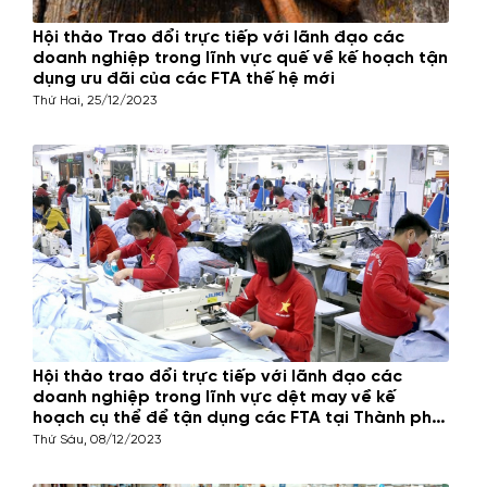
Hội thảo Trao đổi trực tiếp với lãnh đạo các
doanh nghiệp trong lĩnh vực quế về kế hoạch tận
dụng ưu đãi của các FTA thế hệ mới
Thứ Hai, 25/12/2023
Hội thảo trao đổi trực tiếp với lãnh đạo các
doanh nghiệp trong lĩnh vực dệt may về kế
hoạch cụ thể để tận dụng các FTA tại Thành phố
Hồ Chí Minh
Thứ Sáu, 08/12/2023