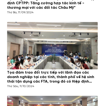
định CPTPP: Tăng cường hợp tác kinh tế -
thương mại với các đối tác Châu Mỹ”
Thứ Ba, 17/09/2024
Tọa đàm trao đổi trực tiếp với lãnh đạo các
doanh nghiệp tại các tỉnh, thành phố về hệ sinh
thái tận dụng các FTA, trong đó có Hiệp định
CPTPP, trong lĩnh vực cà phê tại Đắk Lắk
Thứ Sáu, 11/10/2024