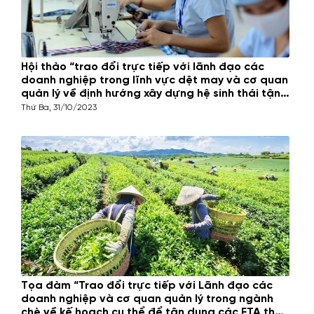
Hội thảo “trao đổi trực tiếp với lãnh đạo các
doanh nghiệp trong lĩnh vực dệt may và cơ quan
quản lý về định hướng xây dựng hệ sinh thái tận
dụng các FTA thế hệ mới”
Thứ Ba, 31/10/2023
Tọa đàm “Trao đổi trực tiếp với Lãnh đạo các
doanh nghiệp và cơ quan quản lý trong ngành
chè về kế hoạch cụ thể để tận dụng các FTA thế