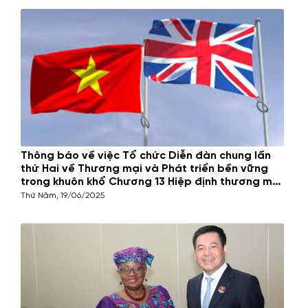
13 Hiệp định thương mại tự do
giữa Việt Nam và Liên minh
châu Âu (EVFTA)
Thứ Năm,
08/01/2026
Thông báo về việc Tổ chức Diễn đàn chung lần
thứ Hai về Thương mại và Phát triển bền vững
trong khuôn khổ Chương 13 Hiệp định thương mại
tự do giữa Việt Nam và Vương Quốc Anh
Thứ Năm, 19/06/2025
(UKVFTA)