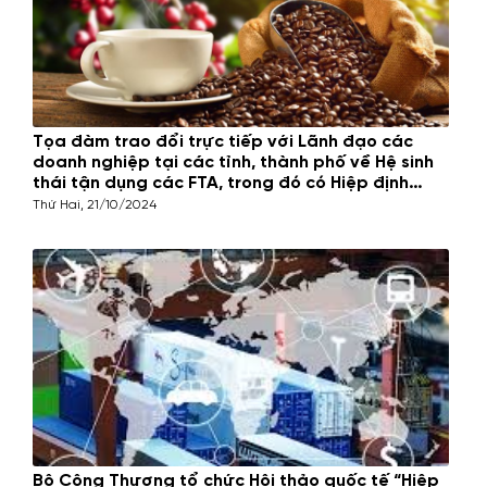
Tọa đàm trao đổi trực tiếp với Lãnh đạo các
doanh nghiệp tại các tỉnh, thành phố về Hệ sinh
thái tận dụng các FTA, trong đó có Hiệp định
CPTPP, trong lĩnh vực cà phê tại thành phố Hồ
Thứ Hai, 21/10/2024
Chí Minh
Bộ Công Thương tổ chức Hội thảo quốc tế “Hiệp