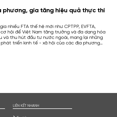
a phương, gia tăng hiệu quả thực thi
 gia nhiều FTA thế hệ mới như CPTPP, EVFTA,
 cơ hội để Việt Nam tăng trưởng và đa dạng hóa
u và thu hút đầu tư nước ngoài, mang lại những
 phát triển kinh tế - xã hội của các địa phương
c đẩy tăng trưởng giá trị thương mại. Tuy nhiên,
thi FTA tại các địa phương thời gian qua còn tồn
ộ quan tâm tới triển khai các FTA của mỗi địa
chưa đồng đều.
LIÊN KẾT NHANH