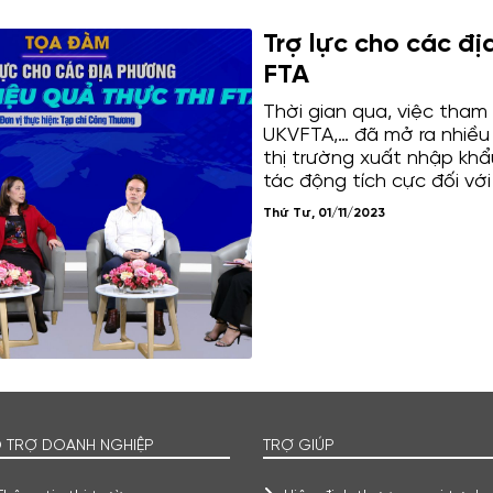
Trợ lực cho các đị
FTA
Thời gian qua, việc tham
UKVFTA,… đã mở ra nhiều
thị trường xuất nhập khẩ
tác động tích cực đối với
trên cả nước, nhất là thú
Thứ Tư, 01/11/2023
công tác triển khai thực 
tại nhiều khó khăn. Mức đ
phương vẫn chưa đủ và 
 TRỢ DOANH NGHIỆP
TRỢ GIÚP