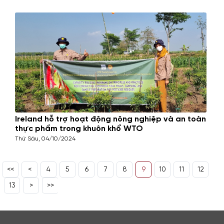
Ireland hỗ trợ hoạt động nông nghiệp và an toàn
thực phẩm trong khuôn khổ WTO
Thứ Sáu, 04/10/2024
<<
<
4
5
6
7
8
9
10
11
12
13
>
>>