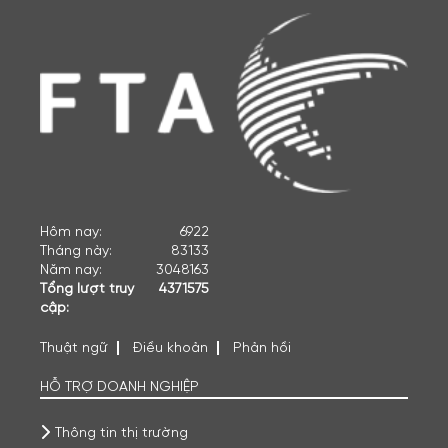
Hôm nay:
6922
Tháng này:
83133
Năm nay:
3048163
Tổng lượt truy
4371575
cập:
Thuật ngữ
Điều khoản
Phản hồi
HỖ TRỢ DOANH NGHIỆP
Thông tin thị trường