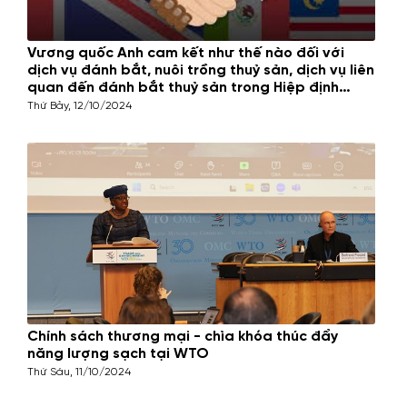
Vương quốc Anh cam kết như thế nào đối với
dịch vụ đánh bắt, nuôi trồng thuỷ sản, dịch vụ liên
quan đến đánh bắt thuỷ sản trong Hiệp định
CPTPP
Thứ Bảy, 12/10/2024
Chính sách thương mại - chìa khóa thúc đẩy
năng lượng sạch tại WTO
Thứ Sáu, 11/10/2024