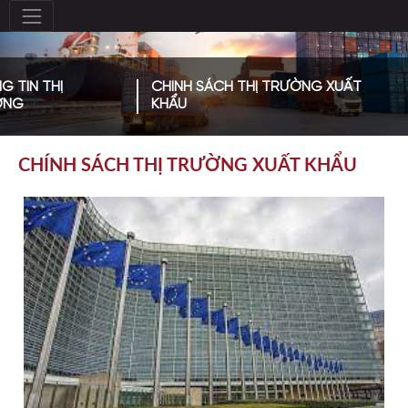
G TIN THỊ
CHÍNH SÁCH THỊ TRƯỜNG XUẤT
ỜNG
KHẨU
CHÍNH SÁCH THỊ TRƯỜNG XUẤT KHẨU