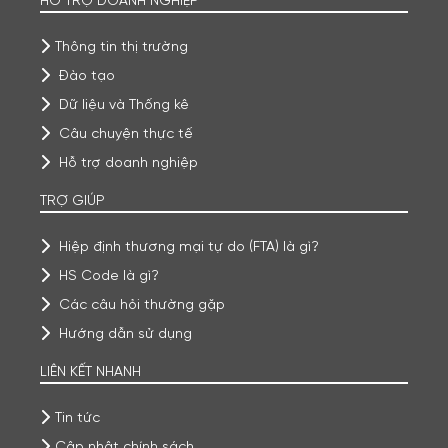
HỖ TRỢ DOANH NGHIỆP
Thông tin thị trường
Đào tạo
Dữ liệu và Thống kê
Câu chuyện thực tế
Hỗ trợ doanh nghiệp
TRỢ GIÚP
Hiệp định thương mại tự do (FTA) là gì?
HS Code là gì?
Các câu hỏi thường gặp
Hướng dẫn sử dụng
LIÊN KẾT NHANH
Tin tức
Cập nhật chính sách