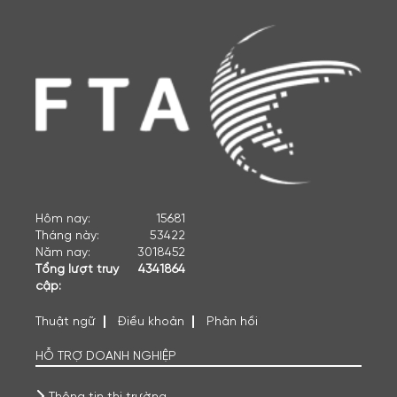
Hôm nay:
15681
Tháng này:
53422
Năm nay:
3018452
Tổng lượt truy
4341864
cập:
Thuật ngữ
Điều khoản
Phản hồi
HỖ TRỢ DOANH NGHIỆP
Thông tin thị trường