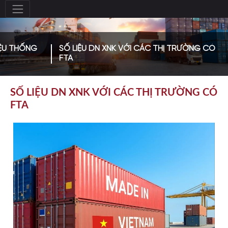
IỆU THỐNG
SỐ LIỆU DN XNK VỚI CÁC THỊ TRƯỜNG CÓ
FTA
SỐ LIỆU DN XNK VỚI CÁC THỊ TRƯỜNG CÓ
FTA