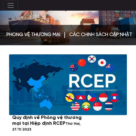
PHÒNG VỆ THƯƠNG MẠI
CÁC CHÍNH SÁCH CẬP NHẬT
Quy định về Phòng vệ thương
mại tại Hiệp định RCEP
Thứ Hai,
27/11/2023