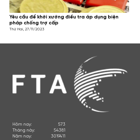
Yêu cầu để khởi xướng điều tra áp dụng biện
pháp chống trợ cấp
Thứ Hai, 27/11/2023
Hôm nay:
573
Tháng này:
54381
Năm nay:
3019411