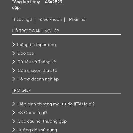
Tổng lượt truy
4342823
cập:
Thuật ngữ
Điều khoản
Phản hồi
HỖ TRỢ DOANH NGHIỆP
Thông tin thị trường
Đào tạo
Dữ liệu và Thống kê
Câu chuyện thực tế
Hỗ trợ doanh nghiệp
TRỢ GIÚP
Hiệp định thương mại tự do (FTA) là gì?
HS Code là gì?
Các câu hỏi thường gặp
Hướng dẫn sử dụng