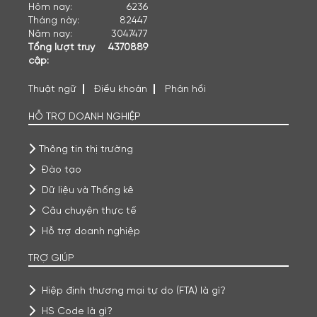
Hôm nay:
6236
Tháng này:
82447
Năm nay:
3047477
Tổng lượt truy
4370889
cập:
Thuật ngữ
Điều khoản
Phản hồi
HỖ TRỢ DOANH NGHIỆP
Thông tin thị trường
Đào tạo
Dữ liệu và Thống kê
Câu chuyện thực tế
Hỗ trợ doanh nghiệp
TRỢ GIÚP
Hiệp định thương mại tự do (FTA) là gì?
HS Code là gì?