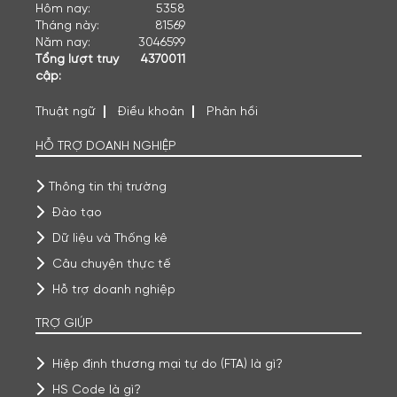
Hôm nay:
5358
Tháng này:
81569
Năm nay:
3046599
Tổng lượt truy
4370011
cập:
Thuật ngữ
Điều khoản
Phản hồi
HỖ TRỢ DOANH NGHIỆP
Thông tin thị trường
Đào tạo
Dữ liệu và Thống kê
Câu chuyện thực tế
Hỗ trợ doanh nghiệp
TRỢ GIÚP
Hiệp định thương mại tự do (FTA) là gì?
HS Code là gì?