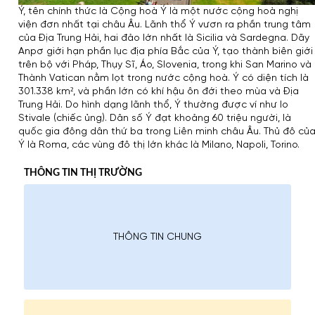
Ý, tên chính thức là Cộng hoà Ý là một nước cộng hoà nghị
viện đơn nhất tại châu Âu. Lãnh thổ Ý vươn ra phần trung tâm
của Địa Trung Hải, hai đảo lớn nhất là Sicilia và Sardegna. Dãy
Anpơ giới hạn phần lục địa phía Bắc của Ý, tạo thành biên giới
trên bộ với Pháp, Thụy Sĩ, Áo, Slovenia, trong khi San Marino và
Thành Vatican nằm lọt trong nước cộng hoà. Ý có diện tích là
301.338 km², và phần lớn có khí hậu ôn đới theo mùa và Địa
Trung Hải. Do hình dạng lãnh thổ, Ý thường được ví như lo
Stivale (chiếc ủng). Dân số Ý đạt khoảng 60 triệu người, là
quốc gia đông dân thứ ba trong Liên minh châu Âu. Thủ đô củ
Ý là Roma, các vùng đô thị lớn khác là Milano, Napoli, Torino.
THÔNG TIN THỊ TRƯỜNG
THÔNG TIN CHUNG