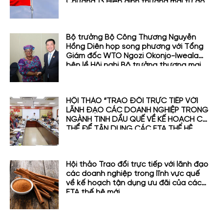
Chương 13 Hiệp định thương mại tự do
giữa Việt Nam và Vương Quốc Anh
(UKVFTA)
Bộ trưởng Bộ Công Thương Nguyễn
Hồng Diên họp song phương với Tổng
Giám đốc WTO Ngozi Okonjo-Iweala
bên lề Hội nghị Bộ trưởng thương mại
APEC lần thứ 31 (MRT 31)
HỘI THẢO “TRAO ĐỔI TRỰC TIẾP VỚI
LÃNH ĐẠO CÁC DOANH NGHIỆP TRONG
NGÀNH TINH DẦU QUẾ VỀ KẾ HOẠCH CỤ
THỂ ĐỂ TẬN DỤNG CÁC FTA THẾ HỆ
MỚI”
Hội thảo Trao đổi trực tiếp với lãnh đạo
các doanh nghiệp trong lĩnh vực quế
về kế hoạch tận dụng ưu đãi của các
FTA thế hệ mới