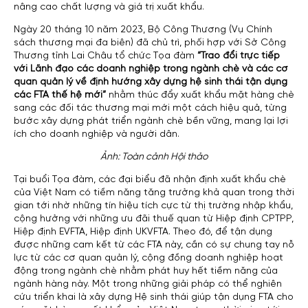
nâng cao chất lượng và giá trị xuất khẩu.
Ngày 20 tháng 10 năm 2023, Bộ Công Thương (Vụ Chính
sách thương mại đa biên) đã chủ trì, phối hợp với Sở Công
Thương tỉnh Lai Châu tổ chức Tọa đàm
“Trao đổi trực tiếp
với Lãnh đạo các doanh nghiệp trong ngành chè và các cơ
quan quản lý về định hướng xây dựng hệ sinh thái tận dụng
các FTA thế hệ mới”
nhằm thúc đẩy xuất khẩu mặt hàng chè
sang các đối tác thương mại mới một cách hiệu quả, từng
bước xây dựng phát triển ngành chè bền vững, mang lại lợi
ích cho doanh nghiệp và người dân.
Ảnh: Toàn cảnh Hội thảo
Tại buổi Tọa đàm, các đại biểu đã nhận định xuất khẩu chè
của Việt Nam có tiềm năng tăng trưởng khả quan trong thời
gian tới nhờ những tín hiệu tích cực từ thị trường nhập khẩu,
cộng hưởng với những ưu đãi thuế quan từ Hiệp định CPTPP,
Hiệp định EVFTA, Hiệp định UKVFTA. Theo đó, để tận dụng
được những cam kết từ các FTA này, cần có sự chung tay nỗ
lực từ các cơ quan quản lý, cộng đồng doanh nghiệp hoạt
động trong ngành chè nhằm phát huy hết tiềm năng của
ngành hàng này. Một trong những giải pháp có thể nghiên
cứu triển khai là xây dựng Hệ sinh thái giúp tận dụng FTA cho