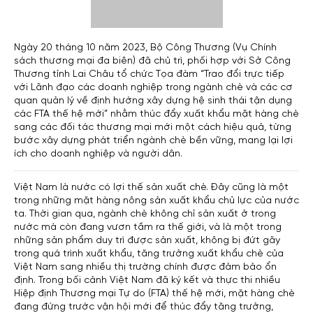
Ngày 20 tháng 10 năm 2023, Bộ Công Thương (Vụ Chính
sách thương mại đa biên) đã chủ trì, phối hợp với Sở Công
Thương tỉnh Lai Châu tổ chức Tọa đàm “Trao đổi trực tiếp
với Lãnh đạo các doanh nghiệp trong ngành chè và các cơ
quan quản lý về định hướng xây dựng hệ sinh thái tận dụng
các FTA thế hệ mới” nhằm thúc đẩy xuất khẩu mặt hàng chè
sang các đối tác thương mại mới một cách hiệu quả, từng
bước xây dựng phát triển ngành chè bền vững, mang lại lợi
ích cho doanh nghiệp và người dân.
Việt Nam là nước có lợi thế sản xuất chè. Đây cũng là một
trong những mặt hàng nông sản xuất khẩu chủ lực của nước
ta. Thời gian qua, ngành chè không chỉ sản xuất ở trong
nước mà còn đang vươn tầm ra thế giới, và là một trong
những sản phẩm duy trì được sản xuất, không bị đứt gãy
trong quá trình xuất khẩu, tăng trưởng xuất khẩu chè của
Việt Nam sang nhiều thị trường chính được đảm bảo ổn
định. Trong bối cảnh Việt Nam đã ký kết và thực thi nhiều
Hiệp định Thương mại Tự do (FTA) thế hệ mới, mặt hàng chè
đang đứng trước vận hội mới để thúc đẩy tăng trưởng,