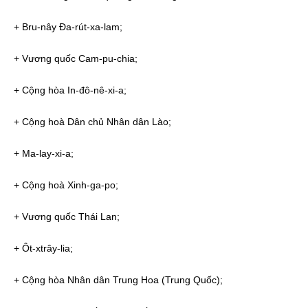
+ Bru-
nây
Đa
-
rút
-
xa
-lam;
+ Vương
quốc
Cam-
pu
-chia;
+
Cộng
hòa
In-
đô
-
nê
-xi-a;
+
Cộng
hoà
Dân
chủ
Nhân
dân
Lào
;
+ Ma-lay-xi-a;
+
Cộng
hoà
Xinh-ga-po;
+ Vương
quốc
Thái Lan;
+
Ôt-xtrây-lia
;
+
Cộng
hòa
Nhân
dân
Trung
Hoa
(Trung Quốc);