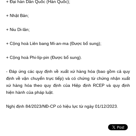
+
Đại
hàn
Dân
Quốc (
Hàn
Quốc);
+ Nhật
Bản
;
+ Niu Di-
lân
;
+
Cộng
hoà
Liên bang Mi-an-ma (
Được
bổ
sung);
+
Cộng
hoà
Phi-
líp
-pin (
Được
bổ
sung).
-
Đáp
ứng
các
quy
định
về
xuất
xứ
hàng
hóa
(bao
gồm
cả
quy
định
về
vận
chuyển
trực
tiếp
)
và
có
chứng
từ
chứng
nhận
xuất
xứ
hàng
hóa
theo
quy
định
của
Hiệp
định
RCEP
và
quy
định
hiện
hành
của
pháp
luật
.
Nghị
định
84/2023/NĐ-CP
có
hiệu
lực
từ
ngày
01/12/2023.