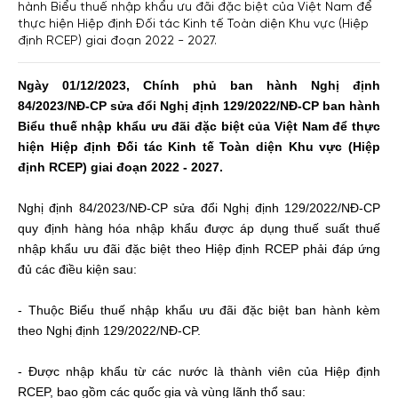
hành Biểu thuế nhập khẩu ưu đãi đặc biệt của Việt Nam để
thực hiện Hiệp định Đối tác Kinh tế Toàn diện Khu vực (Hiệp
định RCEP) giai đoạn 2022 - 2027.
Ngày
01/12/2023,
Chính
phủ
ban
hành
Nghị
định
84/2023/NĐ-CP
sửa
đổi
Nghị
định
129/2022/NĐ-CP ban
hành
Biểu
thuế
nhập
khẩu
ưu
đãi
đặc
biệt
của
Việt Nam
để
thực
hiện
Hiệp
định
Đối
tác
Kinh
tế
Toàn
diện
Khu
vực
(
Hiệp
định
RCEP)
giai
đoạn
2022 - 2027.
Nghị
định
84/2023/NĐ-CP
sửa
đổi
Nghị
định
129/2022/NĐ-CP
quy
định
hàng
hóa
nhập
khẩu
được
áp
dụng
thuế
suất
thuế
nhập
khẩu
ưu
đãi
đặc
biệt
theo
Hiệp
định
RCEP
phải
đáp
ứng
đủ
các
điều
kiện
sau
:
-
Thuộc
Biểu
thuế
nhập
khẩu
ưu
đãi
đặc
biệt
ban
hành
kèm
theo
Nghị
định
129/2022/NĐ-CP.
-
Được
nhập
khẩu
từ
các
nước
là
thành
viên
của
Hiệp
định
RCEP, bao
gồm
các
quốc
gia
và
vùng
lãnh
thổ
sau
: