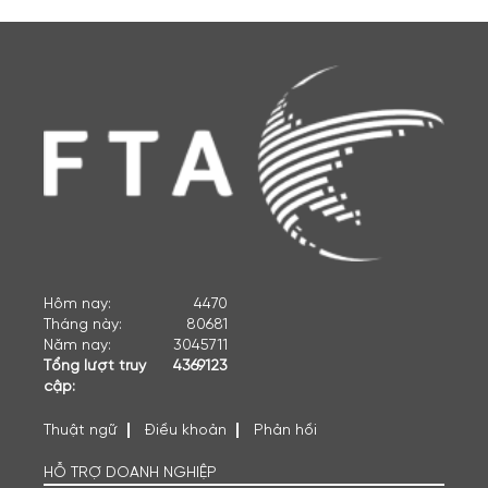
Hôm nay:
4470
Tháng này:
80681
Năm nay:
3045711
Tổng lượt truy
4369123
cập:
Thuật ngữ
Điều khoản
Phản hồi
HỖ TRỢ DOANH NGHIỆP