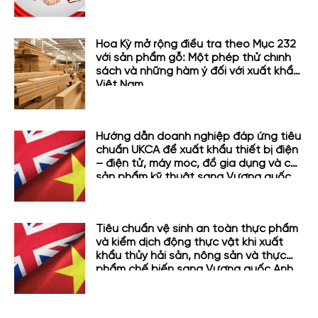
Hoa Kỳ mở rộng điều tra theo Mục 232
với sản phẩm gỗ: Một phép thử chính
sách và những hàm ý đối với xuất khẩu
Việt Nam
Hướng dẫn doanh nghiệp đáp ứng tiêu
chuẩn UKCA để xuất khẩu thiết bị điện
– điện tử, máy móc, đồ gia dụng và các
sản phẩm kỹ thuật sang Vương quốc
Anh
Tiêu chuẩn vệ sinh an toàn thực phẩm
và kiểm dịch động thực vật khi xuất
khẩu thủy hải sản, nông sản và thực
phẩm chế biến sang Vương quốc Anh