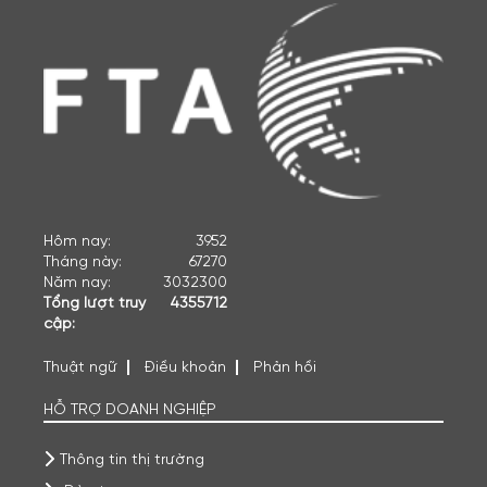
Hôm nay:
3952
Tháng này:
67270
Năm nay:
3032300
Tổng lượt truy
4355712
cập:
Thuật ngữ
Điều khoản
Phản hồi
HỖ TRỢ DOANH NGHIỆP
Thông tin thị trường