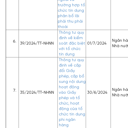
trường hợp tổ
chức tín dụng
phân bổ lãi
phải thu phải
thoái
Thông tư quy
định về kiểm
Ngân h
39/2024/TT-NHNN
soát đặc biệt
01/7/2024
Nhà nư
với tổ chức
tín dụng
Thông tư quy
định về cấp
đổi Giấy
phép, cấp bổ
sung nội dung
hoạt động
Ngân h
35/2024/TT-NHNN
vào Giấy
30/6/2024
Nhà nư
phép và tổ
chức, hoạt
động của tổ
chức tín dụng
phi ngân
hàng