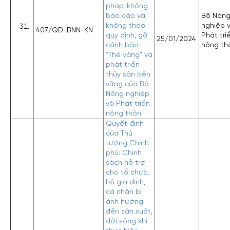
pháp, không
báo cáo và
Bộ Nôn
không theo
nghiệp 
407/QĐ-BNN-KN
quy định, gỡ
Phát tri
25/01/2024
cảnh báo
nông th
“Thẻ vàng” và
phát triển
thủy sản bền
vững của Bộ
Nông nghiệp
và Phát triển
nông thôn
Quyết định
của Thủ
tướng Chính
phủ: Chính
sách hỗ trợ
cho tổ chức,
hộ gia đình,
cá nhân bị
ảnh hưởng
đến sản xuất,
đời sống khi