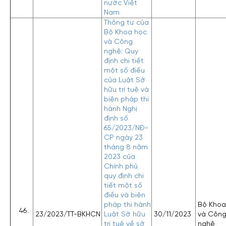
nước Việt
Nam
Thông tư của
Bộ Khoa học
và Công
nghệ: Quy
định chi tiết
một số điều
của Luật Sở
hữu trí tuệ và
biện pháp thi
hành Nghị
định số
65/2023/NĐ-
CP ngày 23
tháng 8 năm
2023 của
Chính phủ
quy định chi
tiết một số
điều và biện
pháp thi hành
Bộ Khoa
23/2023/TT-BKHCN
Luật Sở hữu
30/11/2023
và Côn
trí tuệ về sở
nghệ