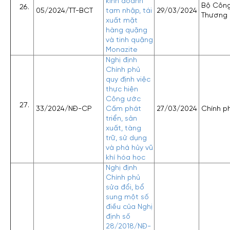
kinh doanh
Bộ Côn
05/2024/TT-BCT
tạm nhập, tái
29/03/2024
Thương
xuất mặt
hàng quặng
và tinh quặng
Monazite
Nghị định
Chính phủ
quy định việc
thực hiện
Công ước
33/2024/NĐ-CP
Cấm phát
27/03/2024
Chính p
triển, sản
xuất, tàng
trữ, sử dụng
và phá hủy vũ
khí hóa học
Nghị định
Chính phủ
sửa đổi, bổ
sung một số
điều của Nghị
định số
28/2018/NĐ-