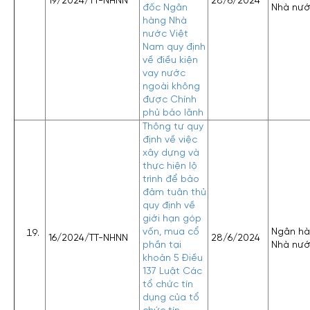
19/2024/TT-NHNN
28/6/2024
đốc Ngân
Nhà nư
hàng Nhà
nước Việt
Nam quy định
về điều kiện
vay nước
ngoài không
được Chính
phủ bảo lãnh
Thông tư quy
định về việc
xây dựng và
thực hiện lộ
trình để bảo
đảm tuân thủ
quy định về
giới hạn góp
vốn, mua cổ
Ngân h
16/2024/TT-NHNN
28/6/2024
phần tại
Nhà nư
khoản 5 Điều
137 Luật Các
tổ chức tín
dụng của tổ