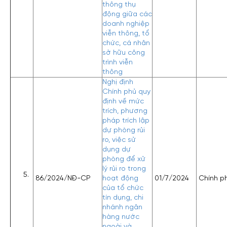
thông thụ
động giữa các
doanh nghiệp
viễn thông, tổ
chức, cá nhân
sở hữu công
trình viễn
thông
Nghị định
Chính phủ quy
định về mức
trích, phương
pháp trích lập
dự phòng rủi
ro, việc sử
dụng dự
phòng để xử
lý rủi ro trong
86/2024/NĐ-CP
hoạt động
01/7/2024
Chính p
của tổ chức
tín dụng, chi
nhánh ngân
hàng nước
ngoài và