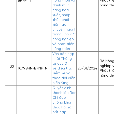
BNNPTNT
nông thôn và
Phát tri
danh mục
nông th
hàng hóa
xuất, nhập
khẩu phải
kiểm tra
chuyên ngành
trong lĩnh vực
nông nghiệp
và phát triển
nông thôn
Văn bản hợp
nhất Thông
Bộ Nôn
tư quy định
nghiệp 
10/VBHN-BNNPTNT
về điều tra,
25/01/2024
Phát tri
kiểm kê và
nông th
theo dõi diễn
biến rừng
Quyết định
thành lập Ban
Chỉ đạo
chống khai
thác hải sản
bất hợp