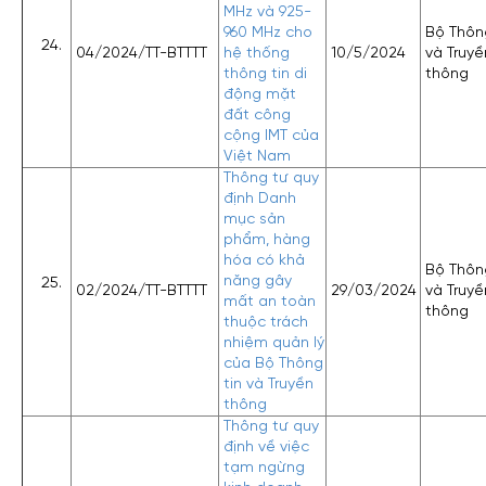
MHz và 925-
960 MHz cho
Bộ Thông
04/2024/TT-BTTTT
hệ thống
10/5/2024
và Truyề
thông tin di
thông
động mặt
đất công
cộng IMT của
Việt Nam
Thông tư quy
định Danh
mục sản
phẩm, hàng
hóa có khả
Bộ Thông
năng gây
02/2024/TT-BTTTT
29/03/2024
và Truyề
mất an toàn
thông
thuộc trách
nhiệm quản lý
của Bộ Thông
tin và Truyền
thông
Thông tư quy
định về việc
tạm ngừng