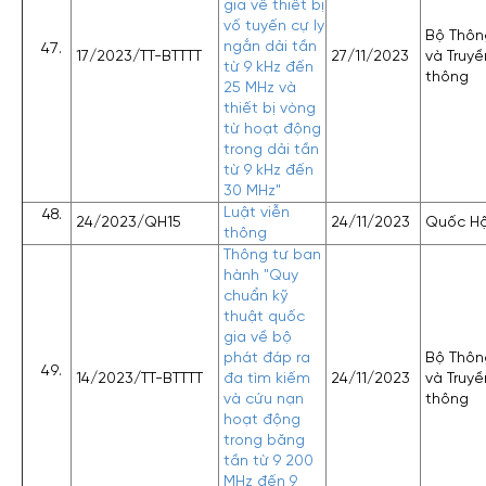
gia về thiết bị
vố tuyến cự ly
Bộ Thông
ngắn dải tần
17/2023/TT-BTTTT
27/11/2023
và Truyề
từ 9 kHz đến
thông
25 MHz và
thiết bị vòng
từ hoạt động
trong dải tần
từ 9 kHz đến
30 MHz"
Luật viễn
24/2023/QH15
24/11/2023
Quốc Hộ
thông
Thông tư ban
hành "Quy
chuẩn kỹ
thuật quốc
gia về bộ
phát đáp ra
Bộ Thông
14/2023/TT-BTTTT
đa tìm kiếm
24/11/2023
và Truyề
và cứu nạn
thông
hoạt động
trong băng
tần từ 9 200
MHz đến 9