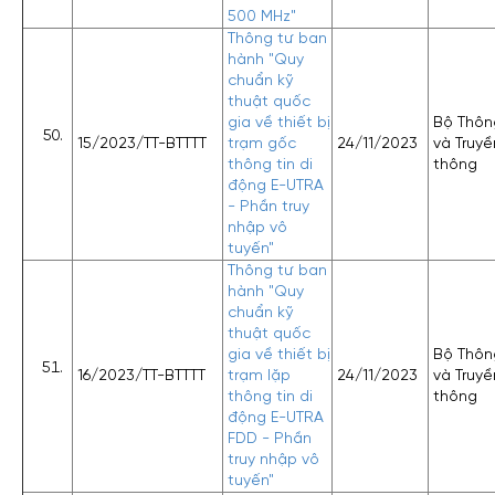
500 MHz"
Thông tư ban
hành "Quy
chuẩn kỹ
thuật quốc
gia về thiết bị
Bộ Thông
15/2023/TT-BTTTT
trạm gốc
24/11/2023
và Truyề
thông tin di
thông
động E-UTRA
- Phần truy
nhập vô
tuyến"
Thông tư ban
hành "Quy
chuẩn kỹ
thuật quốc
gia về thiết bị
Bộ Thông
16/2023/TT-BTTTT
trạm lặp
24/11/2023
và Truyề
thông tin di
thông
động E-UTRA
FDD - Phần
truy nhập vô
tuyến"