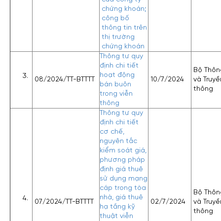
chứng khoán;
công bố
thông tin trên
thị trường
chứng khoán
Thông tư quy
định chi tiết
Bộ Thông
hoạt động
08/2024/TT-BTTTT
10/7/2024
và Truyề
bán buôn
thông
trong viễn
thông
Thông tư quy
định chi tiết
cơ chế,
nguyên tắc
kiểm soát giá,
phương pháp
định giá thuê
sử dụng mạng
cáp trong tòa
Bộ Thông
nhà, giá thuê
07/2024/TT-BTTTT
02/7/2024
và Truyề
hạ tầng kỹ
thông
thuật viễn