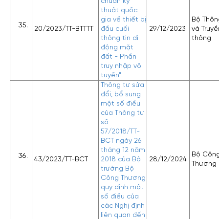
chuẩn kỹ
thuật quốc
gia về thiết bị
Bộ Thông
20/2023/TT-BTTTT
đầu cuối
29/12/2023
và Truyề
thông tin di
thông
động mặt
đất - Phần
truy nhập vô
tuyến"
Thông tư sửa
đổi, bổ sung
một số điều
của Thông tư
số
57/2018/TT-
BCT ngày 26
tháng 12 năm
Bộ Côn
43/2023/TT-BCT
2018 của Bộ
28/12/2024
Thương
trưởng Bộ
Công Thương
quy định một
số điều của
các Nghị định
liên quan đến