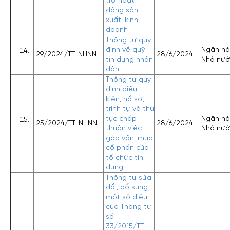
trợ hoạt
động sản
xuất, kinh
doanh
Thông tư quy
định về quỹ
Ngân h
29/2024/TT-NHNN
28/6/2024
tín dụng nhân
Nhà nư
dân
Thông tư quy
định điều
kiện, hồ sơ,
trình tự và thủ
tục chấp
Ngân h
25/2024/TT-NHNN
28/6/2024
thuận việc
Nhà nư
góp vốn, mua
cổ phần của
tổ chức tín
dụng
Thông tư sửa
đổi, bổ sung
một số điều
của Thông tư
số
33/2015/TT-