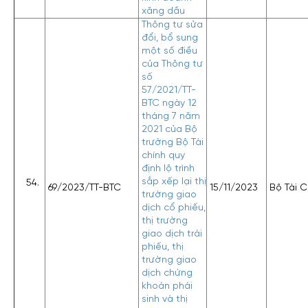
xăng dầu
Thông tư sửa
đổi, bổ sung
một số điều
của Thông tư
số
57/2021/TT-
BTC ngày 12
tháng 7 năm
2021 của Bộ
trưởng Bộ Tài
chính quy
định lộ trình
sắp xếp lại thị
69/2023/TT-BTC
15/11/2023
Bộ Tài C
trường giao
dịch cổ phiếu,
thị trường
giao dịch trái
phiếu, thị
trường giao
dịch chứng
khoán phái
sinh và thị