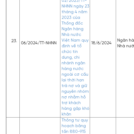
02/2023/TT-
NHNN ngày 23
tháng 4 năm
2023 của
Thống đốc
Ngân hàng
Nhà nước
Việt Nam quy
Ngân h
06/2024/TT-NHNN
18/6/2024
định về tổ
Nhà nư
chức tín
dụng, chi
nhánh ngân
hàng nước
ngoài cơ cấu
lại thời hạn
trả nợ và giữ
nguyên nhóm
nợ nhằm hỗ
trợ khách
hàng gặp khó
khăn
Thông tư quy
hoạch băng
tần 880-915