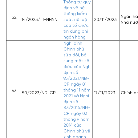
Thông tư quy
định về hệ
thống kiểm
Ngân h
14/2023/TT-NHNN
soát nội bộ
20/11/2023
Nhà nư
của tổ chức
tín dụng phi
ngân hàng
Nghị đinh
Chính phủ
sửa đổi, bổ
sung một số
điều của Nghị
định số
95/2021/NĐ-
CP ngày 01
tháng 11 năm
80/2023/NĐ-CP
17/11/2023
Chính p
2021 và Nghị
định số
83/2014/NĐ-
CP ngày 03
tháng 9 năm
2014 của
Chính phủ về
kinh doanh