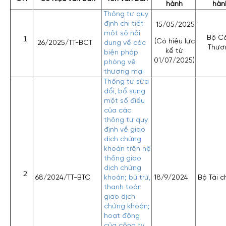
hành
hàn
Thông tư quy
định chi tiết
15/05/2025
một số nội
Bộ C
(Có hiệu lực
26/2025/TT-BCT
dung về các
Thươ
kể từ
biện pháp
01/07/2025)
phòng vệ
thương mại
Thông tư sửa
đổi, bổ sung
một số điều
của các
thông tư quy
định về giao
dịch chứng
khoán trên hệ
thống giao
dịch chứng
68/2024/TT-BTC
khoán; bù trừ,
18/9/2024
Bộ Tài c
thanh toán
giao dịch
chứng khoán;
hoạt động
của công ty