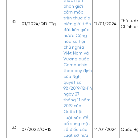
thực hiện
phân giới
cắm mốc
trên thực địa
Thủ tướ
01/2024/QĐ-TTg
biên giới trên
17/01/2024
Chính p
đất liền giữa
nước Cộng
hòa xã hội
chủ nghĩa
Việt Nam và
Vương quốc
Campuchia
theo quy định
của Nghị
quyết số
98/2019/QH14
ngày 27
tháng 11 năm
2019 của
Quốc hội
Luật sửa đổi,
bổ sung một
07/2022/QH15
số điều của
14/01/2024
Quốc Hộ
Luật sở hữu