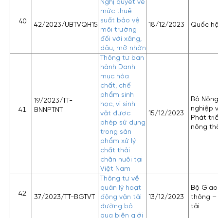
Nghị quyết về
mức thuế
suất bảo vệ
42/2023/UBTVQH15
18/12/2023
Quốc hộ
môi trường
đối với xăng,
dầu, mỡ nhờn
Thông tư ban
hành Danh
mục hóa
chất, chế
phẩm sinh
Bộ Nôn
19/2023/TT-
học, vi sinh
nghiệp 
BNNPTNT
vật được
15/12/2023
Phát tri
phép sử dụng
nông th
trong sản
phẩm xử lý
chất thải
chăn nuôi tại
Việt Nam
Thông tư về
quản lý hoạt
Bộ Giao
37/2023/TT-BGTVT
động vận tải
13/12/2023
thông –
đường bộ
tải
qua biên giới