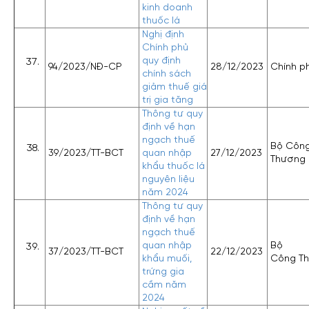
kinh doanh
thuốc lá
Nghị định
Chính phủ
quy định
94/2023/NĐ-CP
28/12/2023
Chính p
chính sách
giảm thuế giá
trị gia tăng
Thông tư quy
định về hạn
ngạch thuế
Bộ Côn
39/2023/TT-BCT
quan nhập
27/12/2023
Thương
khẩu thuốc lá
nguyên liệu
năm 2024
Thông tư quy
định về hạn
ngạch thuế
quan nhập
Bộ
37/2023/TT-BCT
22/12/2023
khẩu muối,
Công T
trứng gia
cầm năm
2024