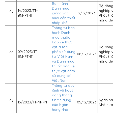
Ban hành
Bộ Nôn
Danh mục
14/2023/TT-
nghiệp 
giống vật
12/12/2023
BNNPTNT
Phát tri
nuôi cần thiết
nông th
nhập khẩu
Thông tư ban
hành Danh
mục thuốc
bảo vệ thực
vật được
Bộ Nôn
09/2023/TT-
phép sử dụng
nghiệp 
08/12/2023
BNNPTNT
tại Việt Nam
Phát tri
và Danh mục
nông th
thuốc bảo vệ
thực vật cấm
sử dụng tại
Việt Nam
Thông tư quy
định về hoạt
động thông
tin tín dụng
Ngân h
15/2023/TT-NHNN
05/12/2023
của Ngân
Nhà nư
hàng Nhà