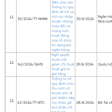
điều của các
Thông tư quy
định về hồ sơ,
thủ tục chấp
Ngân h
30/2024/TT-NHNN
30/6/2024
thuận những
Nhà nư
thay đổi và
mạng lưới
hoạt động
của tổ chức
tín dụng phi
ngân hàng
Nghị quyết
Quốc hội
142/2024/QH15
giảm 2% thuế
29/6/2024
Quốc hộ
thuế giá trị
gia tăng
Thông tư số
quy định mức
thu một số
khoản phí, lệ
phí nhằm tiếp
43/2024/TT-BTC
tục tháo gỡ
28/6/2024
Bộ Tài c
khó khăn, hỗ