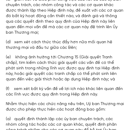
chuyên trách, các nhóm công tác và các cơ quan khác
được thành lập theo Hiệp định này, đề xuất với các cơ quan
đó bất kỳ hoạt động cần thiết nào, và đánh giá và thông
qua các quyết định theo quy định của Hiệp định này liên
quan đến mọi vấn đề mà các cơ quan này đệ trình lên Ủy
ban Thương mại;
(d) xem xét cách thức thúc đẩy hơn nữa mối quan hệ
thương mại và đầu tư giữa các Bên;
(e) không ảnh hưởng tới Chương 15 (Giải quyết Tranh
chấp), tìm kiếm cách thức giải quyết các vấn đề có thể
phát sinh trong những lĩnh vực được quy định tại Hiệp định
này, hoặc giải quyết các tranh chấp có thể phát sinh liên
quan đến việc giải thích hoặc áp dụng Hiệp định này; và
(f) xem xét bất kỳ vấn đề về lợi ích nào khác liên quan đến
các lĩnh vực được quy định trong Hiệp định này.
Nhằm thực hiện các chức năng nêu trên, Uỷ ban Thương mại
được cho phép thực hiện các hoạt động bao gồm:
(a) quyết định thành lập các ủy ban chuyên trách, các
nhóm công tác hoặc các cơ quan khác, quyết định phân