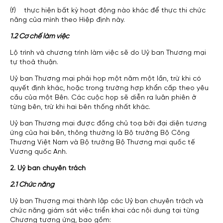
(f) thực hiện bất kỳ hoạt động nào khác để thực thi chức
năng của mình theo Hiệp định này.
1.2 Cơ chế làm việc
Lộ trình và chương trình làm việc sẽ do Uỷ ban Thương mại
tự thoả thuận.
Uỷ ban Thương mại phải họp một năm một lần, trừ khi có
quyết định khác, hoặc trong trường hợp khẩn cấp theo yêu
cầu của một Bên. Các cuộc họp sẽ diễn ra luân phiên ở
từng bên, trừ khi hai bên thống nhất khác.
Uỷ ban Thương mại được đồng chủ toạ bởi đại diện tương
ứng của hai bên, thông thường là Bộ trưởng Bộ Công
Thương Việt Nam và Bộ trưởng Bộ Thương mại quốc tế
Vương quốc Anh.
2. Uỷ ban chuyên trách
2.1 Chức năng
Uỷ ban Thương mại thành lập các Uỷ ban chuyên trách và
chức năng giám sát việc triển khai các nội dung tại từng
Chương tương ứng, bao gồm: