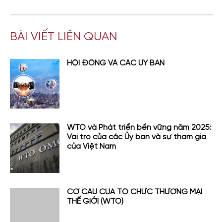
BÀI VIẾT LIÊN QUAN
HỘI ĐỒNG VÀ CÁC ỦY BAN
WTO và Phát triển bền vững năm 2025:
Vai trò của các Ủy ban và sự tham gia
của Việt Nam
CƠ CẤU CỦA TỔ CHỨC THƯƠNG MẠI
THẾ GIỚI (WTO)