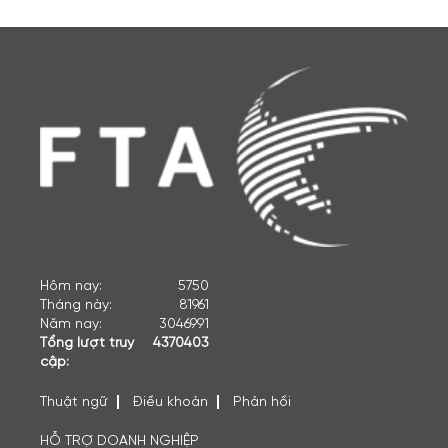
Hôm nay:
5750
Tháng này:
81961
Năm nay:
3046991
Tổng lượt truy
4370403
cập:
Thuật ngữ
Điều khoản
Phản hồi
HỖ TRỢ DOANH NGHIỆP