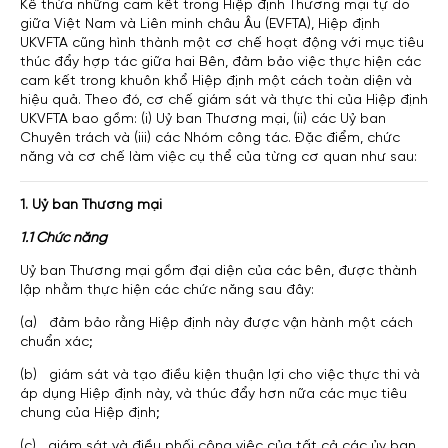
Kế thừa những cam kết trong Hiệp định Thương mại tự do
giữa Việt Nam và Liên minh châu Âu (EVFTA), Hiệp định
UKVFTA cũng hình thành một cơ chế hoạt động với mục tiêu
thúc đẩy hợp tác giữa hai Bên, đảm bảo việc thực hiện các
cam kết trong khuôn khổ Hiệp định một cách toàn diện và
hiệu quả. Theo đó, cơ chế giám sát và thực thi của Hiệp định
UKVFTA bao gồm: (i) Uỷ ban Thương mại, (ii) các Uỷ ban
Chuyên trách và (iii) các Nhóm công tác. Đặc điểm, chức
năng và cơ chế làm việc cụ thể của từng cơ quan như sau:
1. Uỷ ban Thương mại
1.1 Chức năng
Uỷ ban Thương mại gồm đại diện của các bên, được thành
lập nhằm thực hiện các chức năng sau đây:
(a) đảm bảo rằng Hiệp định này được vận hành một cách
chuẩn xác;
(b) giám sát và tạo điều kiện thuận lợi cho việc thực thi và
áp dụng Hiệp định này, và thúc đẩy hơn nữa các mục tiêu
chung của Hiệp định;
(c) giám sát và điều phối công việc của tất cả các ủy ban