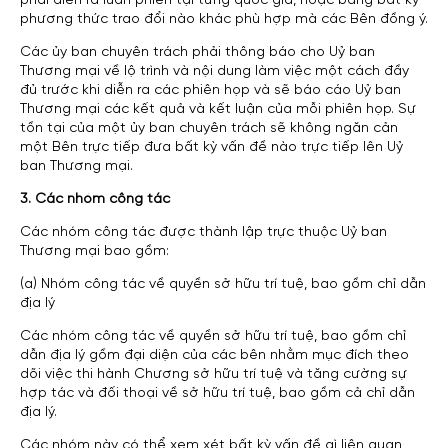
phải diễn ra luân phiên tại từng quốc gia, hoặc bằng bất kỳ
phương thức trao đổi nào khác phù hợp mà các Bên đồng ý.
Các ủy ban chuyên trách phải thông báo cho Uỷ ban
Thương mại về lộ trình và nội dung làm việc một cách đầy
đủ trước khi diễn ra các phiên họp và sẽ báo cáo Uỷ ban
Thương mại các kết quả và kết luận của mỗi phiên họp. Sự
tồn tại của một ủy ban chuyên trách sẽ không ngăn cản
một Bên trực tiếp đưa bất kỳ vấn đề nào trực tiếp lên Uỷ
ban Thương mại.
3. Các nhóm công tác
Các nhóm công tác được thành lập trực thuộc Uỷ ban
Thương mại bao gồm:
(a) Nhóm công tác về quyền sở hữu trí tuệ, bao gồm chỉ dẫn
địa lý
Các nhóm công tác về quyền sở hữu trí tuệ, bao gồm chỉ
dẫn địa lý gồm đại diện của các bên nhằm mục đích theo
dõi việc thi hành Chương sở hữu trí tuệ và tăng cường sự
hợp tác và đối thoại về sở hữu trí tuệ, bao gồm cả chỉ dẫn
địa lý.
Các nhóm này có thể xem xét bất kỳ vấn đề gì liên quan