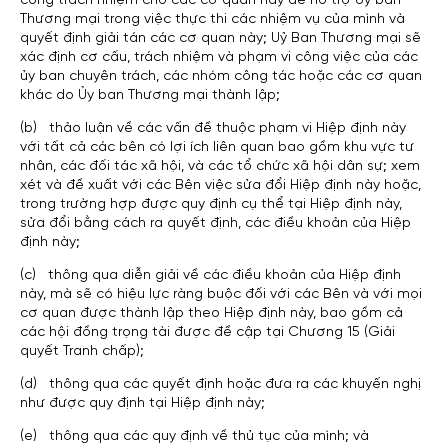
công trách nhiệm cho các cơ quan này để hỗ trợ Ủy ban
Thương mại trong việc thực thi các nhiệm vụ của mình và
quyết định giải tán các cơ quan này; Uỷ Ban Thương mại sẽ
xác định cơ cấu, trách nhiệm và phạm vi công việc của các
ủy ban chuyên trách, các nhóm công tác hoặc các cơ quan
khác do Ủy ban Thương mại thành lập;
(b) thảo luận về các vấn đề thuộc phạm vi Hiệp định này
với tất cả các bên có lợi ích liên quan bao gồm khu vực tư
nhân, các đối tác xã hội, và các tổ chức xã hội dân sự; xem
xét và đề xuất với các Bên việc sửa đổi Hiệp định này hoặc,
trong trường hợp được quy định cụ thể tại Hiệp định này,
sửa đổi bằng cách ra quyết định, các điều khoản của Hiệp
định này;
(c) thông qua diễn giải về các điều khoản của Hiệp định
này, mà sẽ có hiệu lực ràng buộc đối với các Bên và với mọi
cơ quan được thành lập theo Hiệp định này, bao gồm cả
các hội đồng trọng tài được đề cập tại Chương 15 (Giải
quyết Tranh chấp);
(d) thông qua các quyết định hoặc đưa ra các khuyến nghị
như được quy định tại Hiệp định này;
(e) thông qua các quy định về thủ tục của mình; và