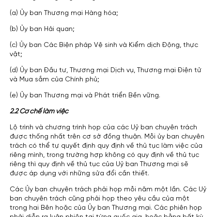
(a) Ủy ban Thương mại Hàng hóa;
(b) Ủy ban Hải quan;
(c) Ủy ban Các Biện pháp Vệ sinh và Kiểm dịch Động, thực
vật;
(d) Ủy ban Đầu tư, Thương mại Dịch vụ, Thương mại Điện tử
và Mua sắm của Chính phủ;
(e) Ủy ban Thương mại và Phát triển Bền vững.
2.2 Cơ chế làm việc
Lộ trình và chương trình họp của các Uỷ ban chuyên trách
được thống nhất trên cơ sở đồng thuận. Mỗi ủy ban chuyên
trách có thể tự quyết định quy định về thủ tục làm việc của
riêng mình, trong trường hợp không có quy định về thủ tục
riêng thì quy định về thủ tục của Uỷ ban Thương mại sẽ
được áp dụng với những sửa đổi cần thiết.
Các Ủy ban chuyên trách phải họp mỗi năm một lần. Các Uỷ
ban chuyên trách cũng phải họp theo yêu cầu của một
trong hai Bên hoặc của Ủy ban Thương mại. Các phiên họp