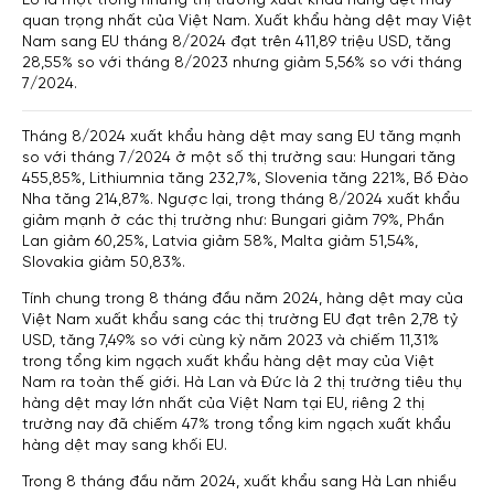
quan trọng nhất của Việt Nam. Xuất khẩu hàng dệt may Việt
Nam sang EU tháng 8/2024 đạt trên 411,89 triệu USD, tăng
28,55% so với tháng 8/2023 nhưng giảm 5,56% so với tháng
7/2024.
Tháng 8/2024 xuất khẩu hàng dệt may sang EU tăng mạnh
so với tháng 7/2024 ở một số thị trường sau: Hungari tăng
455,85%, Lithiumnia tăng 232,7%, Slovenia tăng 221%, Bồ Đào
Nha tăng 214,87%. Ngược lại, trong tháng 8/2024 xuất khẩu
giảm mạnh ở các thị trường như: Bungari giảm 79%, Phần
Lan giảm 60,25%, Latvia giảm 58%, Malta giảm 51,54%,
Slovakia giảm 50,83%.
Tính chung trong 8 tháng đầu năm 2024, hàng dệt may của
Việt Nam xuất khẩu sang các thị trường EU đạt trên 2,78 tỷ
USD, tăng 7,49% so với cùng kỳ năm 2023 và chiếm 11,31%
trong tổng kim ngạch xuất khẩu hàng dệt may của Việt
Nam ra toàn thế giới. Hà Lan và Đức là 2 thị trường tiêu thụ
hàng dệt may lớn nhất của Việt Nam tại EU, riêng 2 thị
trường nay đã chiếm 47% trong tổng kim ngạch xuất khẩu
hàng dệt may sang khối EU.
Trong 8 tháng đầu năm 2024, xuất khẩu sang Hà Lan nhiều