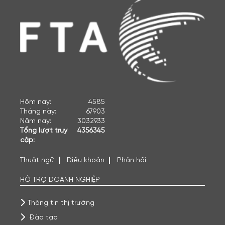
Hôm nay:
4585
Tháng này:
67903
Năm nay:
3032933
Tổng lượt truy
4356345
cập:
Thuật ngữ
Điều khoản
Phản hồi
HỖ TRỢ DOANH NGHIỆP
Thông tin thị trường
Đào tạo