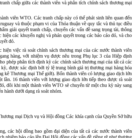
tranh
chấp
giữa
các
thành
viên
và
phân
tích
chính
sách
thương
mại
thành
viên
WTO. Các
tranh
chấp
này
có
thể
phát
sinh
liên
quan
đến
ruguay
và
thuộc
phạm
vi
của
Thỏa
thuận
về
quy
tắc
và
thủ
tục
điều
thẩm
giải
quyết
tranh
chấp
,
chuyển
các
vấn
đề
sang
trọng
tài
,
thông
c
hiện
các
khuyến
nghị
và
phán
quyết
trong
các
báo
cáo
đó
,
và
cho
uyết
đó
.
c
hiện
việc
rà
soát
chính
sách
thương
mại
của
các
nước
thành
viên
gang
hàng
,
với
nhiệm
vụ
được
nêu
trong
Phụ
lục
3
của
Hiệp
định
cho
phép
phân
tích
định
kỳ
các
chính
sách
thương
mại
của
tất
cả
các
u
kỳ
,
được
xác
định
bởi
tỷ
lệ
trung
bình
giá
trị
thương
mại
hàng
hóa
ng
kê
Thương
mại
Thế
giới
).
Bốn
thành
viên
có lượng
giao
dịch
lớn
ột
lần
. 16
thành
viên
với lượng
giao
dịch
lớn
tiếp
theo
được
rà
soát
đó
,
đôi
khi
một
thành
viên
WTO
sẽ
chuyển
từ
một
chu
kỳ
này
sang
ến
hành
dưới
dạng
rà
soát
nhóm
.
hương
mại
Dịch
vụ
và
Hội
đồng
Các
khía
cạnh
của
Quyền
Sở
hữu
ng
,
các
hội
đồng
bao
gồm
đại
diện
của
tất
cả
các
nước
thành
viên
ách
nhiệm
báo
cáo
lên
Đại
Hội
đồng
các
vấn
đề
riêng
rẽ
như
thương