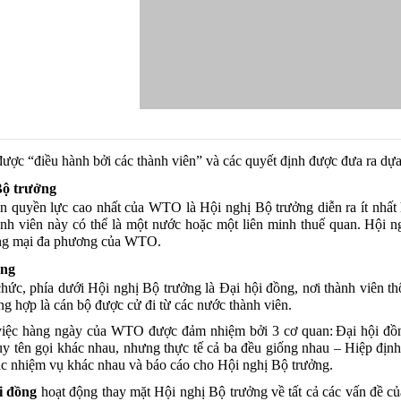
được
“
điều
hành
bởi
các
thành
viên
”
và
các
quyết
định
được
đưa
ra
dự
Bộ
trưởng
an
quyền
lực
cao
nhất
của
WTO
là
Hội
nghị
Bộ
trưởng
diễn
ra
ít
nhất
ành
viên
này
có
thể
là
một
nước
hoặc
một
liên
minh
thuế
quan
.
Hội
n
ng
mại
đa
phương
của
WTO.
ng
chức
,
phía
dưới
Hội
nghị
Bộ
trưởng
là
Đại
hội
đồng
,
nơi
thành
viên
th
ng
hợp
là
cán
bộ
được
cử
đi
từ
các
nước
thành
viên
.
việc
hàng
ngày
của
WTO
được
đảm
nhiệm
bởi
3
cơ
quan
:
Đại
hội
đồ
Tuy
tên
gọi
khác
nhau
,
nhưng
thực
tế
cả
ba
đều
giống
nhau
–
Hiệp
địn
ác
nhiệm
vụ
khác
nhau
và
báo
cáo
cho
Hội
nghị
Bộ
trưởng
.
i
đồng
hoạt
động
thay
mặt
Hội
nghị
Bộ
trưởng
về
tất
cả
các
vấn
đề
củ