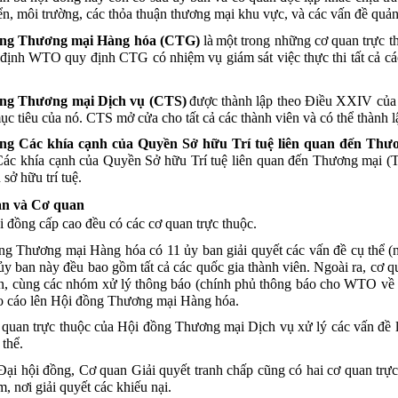
ển
,
môi
trường
,
các
thỏa
thuận
thương
mại
khu
vực
,
và
các
vấn
đề
quả
ng
Thương
mại
Hàng
hóa
(CTG)
là
một
trong
những
cơ
quan
trực
t
định
WTO
quy
định
CTG
có
nhiệm
vụ
giám
sát
việc
thực
thi
tất
cả
cá
ng
Thương
mại
Dịch
vụ
(CTS)
được
thành
lập
theo
Điều
XXIV
của
ục
tiêu
của
nó
. CTS
mở
cửa
cho
tất
cả
các
thành
viên
và
có
thể
thành
l
ng
Các
khía
cạnh
của
Quyền
Sở
hữu
Trí
tuệ
liên
quan
đến
Thư
Các
khía
cạnh
của
Quyền
Sở
hữu
Trí
tuệ
liên
quan
đến
Thương
mại
(T
n
sở
hữu
trí
tuệ
.
an
và
Cơ
quan
i
đồng
cấp
cao
đều
có
các
cơ
quan
trực
thuộc
.
ng
Thương
mại
Hàng
hóa
có
11
ủy
ban
giải
quyết
các
vấn
đề
cụ
thể
(
ủy
ban
này
đều
bao
gồm
tất
cả
các
quốc
gia
thành
viên
.
Ngoài
ra
,
cơ
q
n
,
cùng
các
nhóm
xử
lý
thông
báo
(
chính
phủ
thông
báo
cho
WTO
về
o
cáo
lên
Hội
đồng
Thương
mại
Hàng
hóa
.
quan
trực
thuộc
của
Hội
đồng
Thương
mại
Dịch
vụ
xử
lý
các
vấn
đề
thể
.
Đại
hội
đồng
,
Cơ
quan
Giải
quyết
tranh
chấp
cũng
có
hai
cơ
quan
trực
m
,
nơi
giải
quyết
các
khiếu
nại
.