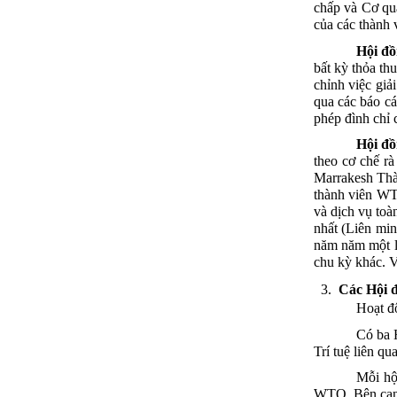
chấp
và
Cơ
qu
của
các
thành
Hội
đồ
bất
kỳ
thỏa
th
chỉnh
việc
giải
qua
các
báo
c
phép
đình
chỉ
Hội
đồ
theo
cơ
chế
rà
Marrakesh Th
thành
viên
WT
và
dịch
vụ
toà
nhất
(Liên
mi
năm
năm
một
chu
kỳ
khác
.
V
Các
Hội
Hoạt
đ
Có
ba
Trí
tuệ
liên
qu
Mỗi
hộ
WTO.
Bên
cạ