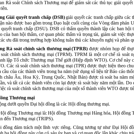
an
Rà
soát
Chính
sách
Thương
mại
để
giám
sát
các
thủ
tục
giải
quyết
viên
.
ng
Giải
quyết
tranh
chấp
(DSB)
giải
quyết
các
tranh
chấp
giữa
các
uận
nào
được
bao
gồm
trong
Đạo
luật
cuối
cùng
của
Vòng
đàm
phán
U
quyết
tranh
chấp
(DSU). DSB
có
thẩm
quyền
thành
lập
các
ban
hội
áo
của
ban
hội
thẩm
,
cơ
quan
phúc
thẩm
và
trọng
tài
,
giám
sát
việc
thự
các
ưu
đãi
trong
trường
hợp
không
tuân
thủ
các
khuyến
nghị
và
phán
q
ng
Rà
soát
chính
sách
thương
mại
(TPRB)
được
nhóm
họp
để
thự
soát
chính
sách
thương
mại
(TPRM). TPRM
là
một
cơ
chế
rà
soát
n
ành
lập
Tổ
chức
Thương
mại
Thế
giới
(
Hiệp
định
WTO).
Cơ
chế
này
O. Các
rà
soát
chính
sách
thương
mại
(TPR)
được
thực
hiện
theo
ch
n
cầu
của
các
thành
viên
trong
ba
năm
(
sử
dụng
số
liệu
từ
Báo
cáo
thố
nh
châu
Âu
, Hoa
Kỳ
, Trung Quốc, Nhật
Bản
)
được
rà
soát
ba
năm
m
lần
,
và
tất
cả
các
thành
viên
còn
lại
được
rà
soát
bảy
năm
một
lần
. Do
iệc
rà
soát
chính
sách
thương
mại
của
một
số
thành
viên
WTO
được
ti
đồng
Thương
mại
ộng
dưới
quyền
Đại
hội
đồng
là
các
Hội
đồng
thương
mại
.
Hội
đồng
Thương
mại
là
:
Hội
đồng
Thương
mại
Hàng
hóa
,
Hội
đồng
T
an
đến
Thương
mại
(TRIPS)
.
i
đồng
đảm
trách
một
lĩnh
vực
riêng
.
Cũng
tương
tự
như
Đại
Hội
đồ
nh
ba
hội
đồng
này
còn
có
sáu
ủy
ban
và
cơ
quan
độc
lập
khác
chịu
tr