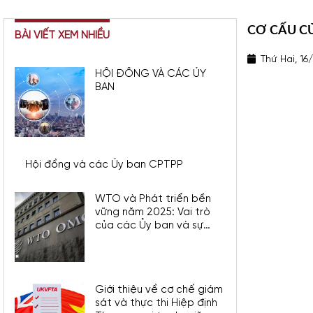
CƠ CẤU C
BÀI VIẾT XEM NHIỀU
Thứ Hai, 16
HỘI ĐỒNG VÀ CÁC ỦY
BAN
Hội đồng và các Ủy ban CPTPP
WTO và Phát triển bền
vững năm 2025: Vai trò
của các Ủy ban và sự
tham gia của Việt Nam
Giới thiệu về cơ chế giám
sát và thực thi Hiệp định