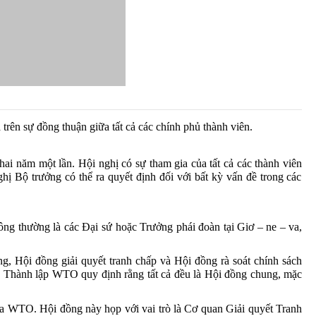
a
trên
sự
đồng
thuận
giữa
tất
cả
các
chính
phủ
thành
viên
.
hai
năm
một
lần
.
Hội
nghị
có
sự
tham
gia
của
tất
cả
các
thành
viên
ghị
Bộ
trưởng
có
thể
ra
quyết
định
đối
với
bất
kỳ
vấn
đề
trong
các
ông
thường
là
các
Đại
sứ
hoặc
Trưởng
phái
đoàn
tại
Giơ – ne –
va
,
ng
,
Hội
đồng
giải
quyết
tranh
chấp
và
Hội
đồng
rà
soát
chính
sách
h
Thành
lập
WTO
quy
định
rằng
tất
cả
đều
là
Hội
đồng
chung
,
mặc
a
WTO.
Hội
đồng
này
họp
với
vai
trò
là
Cơ
quan
Giải
quyết
Tranh