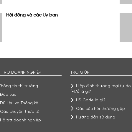
Hội đồng và các Ủy ban
 TRỢ DOANH NGHIỆP
TRỢ GIÚP
Thông tin thị trường
Hiệp định thương mại tự do
(FTA) là gì?
Đào tạo
HS Code là gì?
Dữ liệu và Thống kê
Các câu hỏi thường gặp
Câu chuyện thực tế
Hướng dẫn sử dụng
Hỗ trợ doanh nghiệp