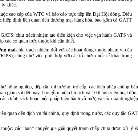
n
lý
khác
.
huộc
cao
cấp
của
WTO
và
báo
cáo
trực
tiếp
lên
Đại
Hội
đồng
.
Điều
c
hiệp
định
liên
quan
đến
thương
mại
hàng
hóa
, bao
gồm
cả
GATT
GATS;
chịu
trách
nhiệm
tạo
điều
kiện
cho
việc
vận
hành
GATS
và
ập
các
cơ
quan
trực
thuộc
khi
cần
thiết
.
ơng
mại
chịu
trách
nhiệm
đối
với
các
hoạt
động
thuộc
phạm
vi
của
RIPS),
cũng
như
việc
phối
hợp
với
các
tổ
chức
quốc
tế
khác
trong
như
nông
nghiệp
,
tiếp
cận
thị
trường
,
trợ
cấp
,
các
biện
pháp
chống
bán
uan
giám
sát
dệt
may, bao
gồm
một
chủ
tịch
và
10
thành
viên
hoạt
độn
các
chính
sách
hoặc
biện
pháp
hiện
hành
và
mới
)
và
các
doanh
nghiệp
liên
quan
đến
dịch
vụ
tài
chính
,
quy
định
trong
nước
,
các
quy
tắc
GAT
thuộc
:
các
“ban”
chuyên
gia
giải
quyết
tranh
chấp
chưa
được
xử
lý
v