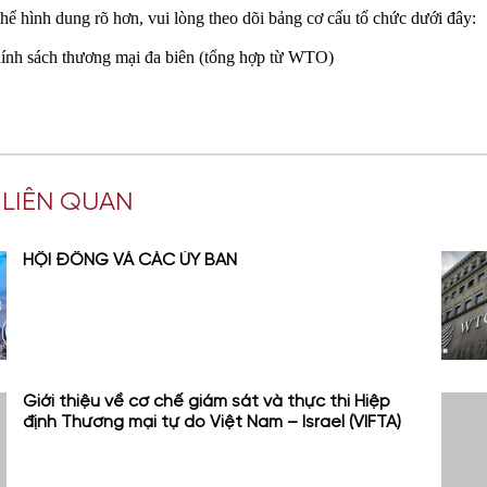
thể
hình
dung
rõ
hơn
,
vui
lòng
theo
dõi
bảng
cơ
cấu
tổ
chức
dưới
đây
:
ính
sách
thương
mại
đa
biên
(tổng hợp từ WTO)
T LIÊN QUAN
HỘI ĐỒNG VÀ CÁC ỦY BAN
Giới thiệu về cơ chế giám sát và thực thi Hiệp
định Thương mại tự do Việt Nam – Israel (VIFTA)