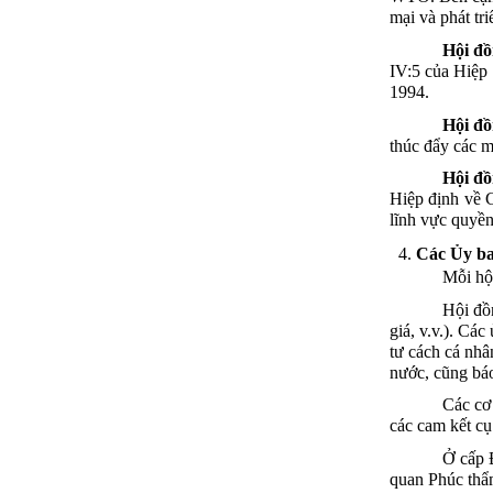
mại
và
phát
tri
Hội
đồ
IV:5
của
Hiệp
1994.
Hội
đồ
thúc
đẩy
các
m
Hội
đồ
Hiệp
định
về
lĩnh
vực
quyề
Các
Ủy
b
Mỗi
hộ
Hội
đồ
giá
, v.v.). Các
tư
cách
cá
nhâ
nước
,
cũng
bá
Các
cơ
các
cam
kết
cụ
Ở
cấp
quan
Phúc
thẩ