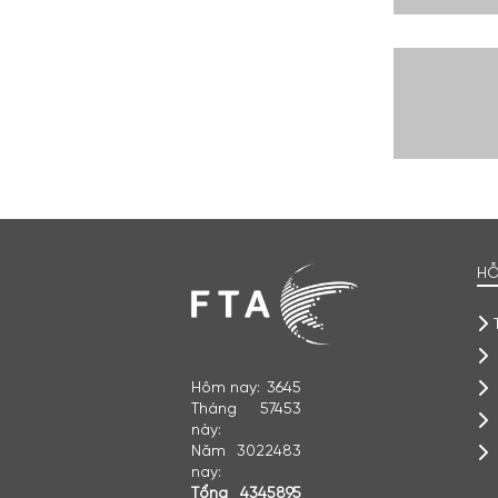
HỖ
Hôm nay:
3645
Tháng
57453
này:
Năm
3022483
nay:
Tổng
4345895