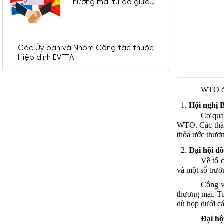
Thương mại tự do giữa
Việt Nam và Liên hiệp
Vương quốc Anh và Bắc
Ai-len (UKVFTA)
Các Ủy ban và Nhóm Công tác thuộc
Hiệp định EVFTA
WTO
Hội
nghị
Cơ
qu
WTO. Các
th
thỏa
ước
thươ
Đại
hội
đồ
Về
tổ
và
một
số
trườ
Công
thương
mại
. 
dù
họp
dưới
c
Đại
hộ