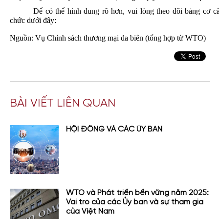
Để
có
thể
hình
dung
rõ
hơn
,
vui
lòng
theo
dõi
bảng
cơ
c
chức
dưới
đây
:
Nguồn
:
Vụ
Chính
sách
thương
mại
đa
biên
(tổng hợp từ WTO)
BÀI VIẾT LIÊN QUAN
HỘI ĐỒNG VÀ CÁC ỦY BAN
WTO và Phát triển bền vững năm 2025:
Vai trò của các Ủy ban và sự tham gia
của Việt Nam