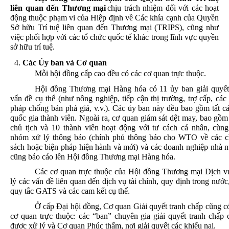
liên
quan
đến
Thương
mại
chịu
trách
nhiệm
đối
với
các
hoạt
động
thuộc
phạm
vi
của
Hiệp
định
về
Các
khía
cạnh
của
Quyền
Sở
hữu
Trí
tuệ
liên
quan
đến
Thương
mại
(TRIPS),
cũng
như
việc
phối
hợp
với
các
tổ
chức
quốc
tế
khác
trong
lĩnh
vực
quyền
sở
hữu
trí
tuệ
.
Các
Ủy
ban
và
Cơ
quan
Mỗi
hội
đồng
cấp
cao
đều
có
các
cơ
quan
trực
thuộc
.
Hội
đồng
Thương
mại
Hàng
hóa
có
11
ủy
ban
giải
quyế
vấn
đề
cụ
thể
(
như
nông
nghiệp
,
tiếp
cận
thị
trường
,
trợ
cấp
,
các
pháp
chống
bán
phá
giá
, v.v.). Các
ủy
ban
này
đều
bao
gồm
tất
c
quốc
gia
thành
viên
.
Ngoài
ra
,
cơ
quan
giám
sát
dệt
may, bao
gồm
chủ
tịch
và
10
thành
viên
hoạt
động
với
tư
cách
cá
nhân
,
cùng
nhóm
xử
lý
thông
báo
(
chính
phủ
thông
báo
cho
WTO
về
các
c
sách
hoặc
biện
pháp
hiện
hành
và
mới
)
và
các
doanh
nghiệp
nhà
n
cũng
báo
cáo
lên
Hội
đồng
Thương
mại
Hàng
hóa
.
Các
cơ
quan
trực
thuộc
của
Hội
đồng
Thương
mại
Dịch
v
lý
các
vấn
đề
liên
quan
đến
dịch
vụ
tài
chính
,
quy
định
trong
nước
quy
tắc
GATS
và
các
cam
kết
cụ
thể
.
Ở
cấp
Đại
hội
đồng
,
Cơ
quan
Giải
quyết
tranh
chấp
cũng
c
cơ
quan
trực
thuộc
:
các
“ban”
chuyên
gia
giải
quyết
tranh
chấp
được
xử
lý
và
Cơ
quan
Phúc
thẩm
,
nơi
giải
quyết
các
khiếu
nại
.