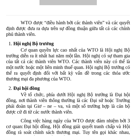
WTO
được
“
điều
hành
bởi
các
thành
viên
”
và
các
quyết
định
được
đưa
ra
dựa
trên
sự
đồng
thuận
giữa
tất
cả
các
chính
phủ
thành
viên
.
Hội
nghị
Bộ
trưởng
Cơ
quan
quyền
lực
cao
nhất
của
WTO
là
Hội
nghị
Bộ
trưởng
diễn
ra
ít
nhất
hai
năm
một
lần
.
Hội
nghị
có
sự
tham
gia
của
tất
cả
các
thành
viên
WTO. Các
thành
viên
này
có
thể
là
một
nước
hoặc
một
liên
minh
thuế
quan
.
Hội
nghị
Bộ
trưởng
có
thể
ra
quyết
định
đối
với
bất
kỳ
vấn
đề
trong
các
thỏa
ước
thương
mại
đa
phương
của
WTO.
Đại
hội
đồng
Về
tổ
chức
,
phía
dưới
Hội
nghị
Bộ
trưởng
là
Đại
hội
đồng
,
nơi
thành
viên
thông
thường
là
các
Đại
sứ
hoặc
Trưởng
phái
đoàn
tại
Giơ – ne –
va
,
và
một
số
trường
hợp
là
cán
bộ
được
cử
đi
từ
các
nước
thành
viên
.
Công
việc
hàng
ngày
của
WTO
được
đảm
nhiệm
bởi
3
cơ
quan
:
Đại
hội
đồng
,
Hội
đồng
giải
quyết
tranh
chấp
và
Hội
đồng
rà
soát
chính
sách
thương
mại
. Tuy
tên
gọi
khác
nhau
,