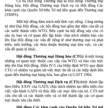
Có
ba
Hội
đồng
Thương
mại
là
:
Hội
đồng
Thương
mại
Hàng
hóa
,
Hội
đồng
Thương
mại
Dịch
vụ
và
Hội
đồng
Các
khía
cạnh
của
Quyền
Sở
hữu
Trí
tuệ
liên
quan
đến
Thương
mại
(TRIPS)
.
Mỗi
hội
đồng
đảm
trách
một
lĩnh
vực
riêng
.
Cũng
tương
tự
như
Đại
Hội
đồng
,
các
hội
đồng
bao
gồm
đại
diện
của
tất
cả
các
nước
thành
viên
WTO.
Bên
cạnh
ba
hội
đồng
này
còn
có
sáu
ủy
ban
và
cơ
quan
độc
lập
khác
chịu
trách
nhiệm
báo
cáo
lên
Đại
Hội
đồng
các
vấn
đề
riêng
rẽ
như
thương
mại
và
phát
triển
,
môi
trường
,
các
thỏa
thuận
thương
mại
khu
vực
,
và
các
vấn
đề
quản
lý
khác
.
Hội
đồng
Thương
mại
Hàng
hóa
(CTG)
là
một
trong
những
cơ
quan
trực
thuộc
cao
cấp
của
WTO
và
báo
cáo
trực
tiếp
lên
Đại
Hội
đồng
.
Điều
IV:5
của
Hiệp
định
WTO
quy
định
CTG
có
nhiệm
vụ
giám
sát
việc
thực
thi
tất
cả
các
hiệp
định
liên
quan
đến
thương
mại
hàng
hóa
, bao
gồm
cả
GATT 1994.
Hội
đồng
Thương
mại
Dịch
vụ
(CTS)
được
thành
lập
theo
Điều
XXIV
của
GATS;
chịu
trách
nhiệm
tạo
điều
kiện
cho
việc
vận
hành
GATS
và
thúc
đẩy
các
mục
tiêu
của
nó
. CTS
mở
cửa
cho
tất
cả
các
thành
viên
và
có
thể
thành
lập
các
cơ
quan
trực
thuộc
khi
cần
thiết
.
Hội
đồng
Các
khía
cạnh
của
Quyền
Sở
hữu
Trí
tuệ