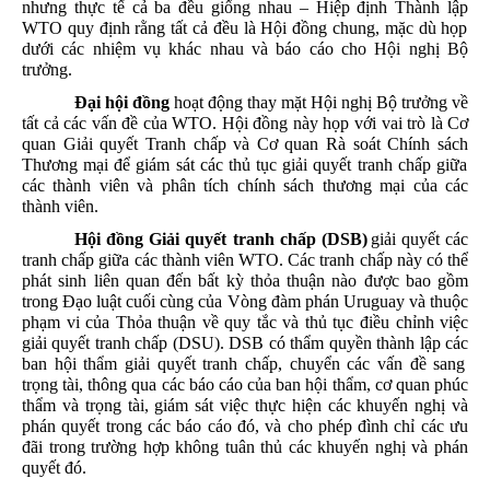
nhưng
thực
tế
cả
ba
đều
giống
nhau
–
Hiệp
định
Thành
lập
WTO
quy
định
rằng
tất
cả
đều
là
Hội
đồng
chung
,
mặc
dù
họp
dưới
các
nhiệm
vụ
khác
nhau
và
báo
cáo
cho
Hội
nghị
Bộ
trưởng
.
Đại
hội
đồng
hoạt
động
thay
mặt
Hội
nghị
Bộ
trưởng
về
tất
cả
các
vấn
đề
của
WTO.
Hội
đồng
này
họp
với
vai
trò
là
Cơ
quan
Giải
quyết
Tranh
chấp
và
Cơ
quan
Rà
soát
Chính
sách
Thương
mại
để
giám
sát
các
thủ
tục
giải
quyết
tranh
chấp
giữa
các
thành
viên
và
phân
tích
chính
sách
thương
mại
của
các
thành
viên
.
Hội
đồng
Giải
quyết
tranh
chấp
(DSB)
giải
quyết
các
tranh
chấp
giữa
các
thành
viên
WTO. Các
tranh
chấp
này
có
thể
phát
sinh
liên
quan
đến
bất
kỳ
thỏa
thuận
nào
được
bao
gồm
trong
Đạo
luật
cuối
cùng
của
Vòng
đàm
phán
Uruguay
và
thuộc
phạm
vi
của
Thỏa
thuận
về
quy
tắc
và
thủ
tục
điều
chỉnh
việc
giải
quyết
tranh
chấp
(DSU). DSB
có
thẩm
quyền
thành
lập
các
ban
hội
thẩm
giải
quyết
tranh
chấp
,
chuyển
các
vấn
đề
sang
trọng
tài
,
thông
qua
các
báo
cáo
của
ban
hội
thẩm
,
cơ
quan
phúc
thẩm
và
trọng
tài
,
giám
sát
việc
thực
hiện
các
khuyến
nghị
và
phán
quyết
trong
các
báo
cáo
đó
,
và
cho
phép
đình
chỉ
các
ưu
đãi
trong
trường
hợp
không
tuân
thủ
các
khuyến
nghị
và
phán
quyết
đó
.