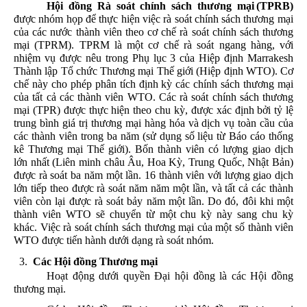
Hội
đồng
Rà
soát
chính
sách
thương
mại
(TPRB)
được
nhóm
họp
để
thực
hiện
việc
rà
soát
chính
sách
thương
mại
của
các
nước
thành
viên
theo
cơ
chế
rà
soát
chính
sách
thương
mại
(TPRM). TPRM
là
một
cơ
chế
rà
soát
ngang
hàng
,
với
nhiệm
vụ
được
nêu
trong
Phụ
lục
3
của
Hiệp
định
Marrakesh
Thành
lập
Tổ
chức
Thương
mại
Thế
giới
(
Hiệp
định
WTO).
Cơ
chế
này
cho
phép
phân
tích
định
kỳ
các
chính
sách
thương
mại
của
tất
cả
các
thành
viên
WTO. Các
rà
soát
chính
sách
thương
mại
(TPR)
được
thực
hiện
theo
chu
kỳ
,
được
xác
định
bởi
tỷ
lệ
trung
bình
giá
trị
thương
mại
hàng
hóa
và
dịch
vụ
toàn
cầu
của
các
thành
viên
trong
ba
năm
(
sử
dụng
số
liệu
từ
Báo
cáo
thống
kê
Thương
mại
Thế
giới
).
Bốn
thành
viên
có lượng
giao
dịch
lớn
nhất
(Liên
minh
châu
Âu
, Hoa
Kỳ
, Trung Quốc, Nhật
Bản
)
được
rà
soát
ba
năm
một
lần
. 16
thành
viên
với lượng
giao
dịch
lớn
tiếp
theo
được
rà
soát
năm
năm
một
lần
,
và
tất
cả
các
thành
viên
còn
lại
được
rà
soát
bảy
năm
một
lần
. Do
đó
,
đôi
khi
một
thành
viên
WTO
sẽ
chuyển
từ
một
chu
kỳ
này
sang chu
kỳ
khác
.
Việc
rà
soát
chính
sách
thương
mại
của
một
số
thành
viên
WTO
được
tiến
hành
dưới
dạng
rà
soát
nhóm
.
Các
Hội
đồng
Thương
mại
Hoạt
động
dưới
quyền
Đại
hội
đồng
là
các
Hội
đồng
thương
mại
.