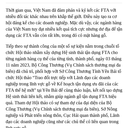
Thời gian qua, Việt Nam đã đàm phán và ký kết các FTA với
nhiều đối tác khác nhau trên khắp thế giới. Điều này tạo ra cơ
hội đáng kể cho các doanh nghiệp. Mặc dù vậy, các ngành hàng
của Việt Nam tuy đạt nhiều kết quả tích cực nhưng dư địa để tận
dụng các FTA vẫn còn rất lớn, trong đó có mặt hàng gỗ.
Tiếp theo sự thành công của một số sự kiện nằm trong chuỗi tổ
chức Hội thảo nhằm xây dựng Hệ sinh thái tận dụng FTA cho
từng ngành hàng cụ thể của từng tỉnh, thành phố, ngày 03 tháng
11 năm 2023, Bộ Công Thương (Vụ Chính sách thương mại đa
biên) đã chủ trì, phối hợp với Sở Công Thương Tỉnh Yên Bái tổ
chức Hội thảo “Trao đổi trực tiếp với Lãnh đạo các doanh
nghiệp trong lĩnh vực gỗ về Kế hoạch tận dụng ưu đãi của các
FTA thế hệ mới” tại Yên Bái để cùng thảo luận, kết nối tạo dựng
Hệ sinh thái liên kết, nhằm giúp ngành gỗ tận dụng FTA hiệu
quả. Tham dự Hội thảo có sự tham dự của đại diện của Bộ
Công Thương (Vụ Chính sách thương mại đa biên), Sở Nông
nghiệp và Phát triển nông thôn, Cục Hải quan thành phố, Lãnh
đạo các doanh nghiệp cũng như các chủ thể có liên quan trong
lĩnh vực gỗ.