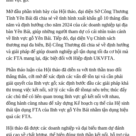
Mở đầu phần trình bày của Hội thảo, đại diện Sở Công Thương
Tỉnh Yên Bái đã chia sẻ về tình hình xuất khẩu gỗ 10 tháng đầu
năm và định hướng cho năm 2024 của các doanh nghiệp tại địa
bàn Yên Bái, giúp những người tham dự có cái nhìn toàn cảnh
về lĩnh vực gỗ Yên Bái. Tiếp đó, đại diện Vụ Chính sách
thương mại đa biên, Bộ Công Thương đã chia sẻ về định hướng
và giải pháp để giúp doanh nghiệp gỗ tận dụng tối đa cơ hội mà
các FTA mang lại, đặc biệt đối với Hiệp định UKVFTA.
Phần thảo luận của Hội thảo đã diễn ra với tinh thần trao đổi
thẳng thắn, cởi mở để xác định các vấn đề tồn tại và cần phải
giải quyết của lĩnh vực gỗ; xác định bước đầu các giải pháp khả
thi trong việc kết nối, xử lý các vấn đề tồntại nêu trên; thúc đẩy
các chủ thể có liên quan trong lĩnh vực gỗ kết nối với nhau,
đồng hành cùng nhau để xây dựng Kế hoạch cụ thể của Hệ sinh
thái tận dụng FTA của lĩnh vực gỗ Yên Bái nhằm tận dụng hiệu
quả các FTA.
Hội thảo đã được các doanh nghiệp và đại biểu tham dự đánh
giá cao về chất lượng, thể hiện đúng tinh thần kết nối, hỗ trợ của