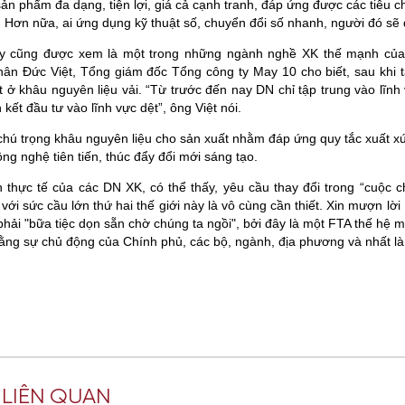
ản phẩm đa dạng, tiện lợi, giá cả cạnh tranh, đáp ứng được các tiêu c
t. Hơn nữa, ai ứng dụng kỹ thuật số, chuyển đổi số nhanh, người đó sẽ đ
 cũng được xem là một trong những ngành nghề XK thế mạnh của Vi
ân Đức Việt, Tổng giám đốc Tổng công ty May 10 cho biết, sau khi t
t ở khâu nguyên liệu vải. “Từ trước đến nay DN chỉ tập trung vào l
n kết đầu tư vào lĩnh vực dệt”, ông Việt nói.
ú trọng khâu nguyên liệu cho sản xuất nhằm đáp ứng quy tắc xuất xứ
ng nghệ tiên tiến, thúc đẩy đổi mới sáng tạo.
 thực tế của các DN XK, có thể thấy, yêu cầu thay đổi trong “cuộc 
với sức cầu lớn thứ hai thế giới này là vô cùng cần thiết. Xin mượn l
ải "bữa tiệc dọn sẵn chờ chúng ta ngồi", bởi đây là một FTA thế hệ m
bằng sự chủ động của Chính phủ, các bộ, ngành, địa phương và nhất là
T LIÊN QUAN