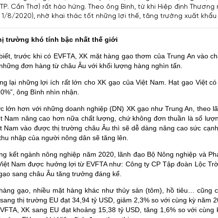
(TP. Cần Thơ) rất hào hứng. Theo ông Bình, từ khi Hiệp định Thương
 1/8/2020), nhờ khai thác tốt những lợi thế, tăng trưởng xuất khẩu
ị trường khó tính bậc nhất thế giới
biết, trước khi có EVFTA, XK mặt hàng gạo thơm của Trung An vào ch
những đơn hàng từ châu Âu với khối lượng hàng nghìn tấn.
 lại những lợi ích rất lớn cho XK gạo của Việt Nam. Hạt gạo Việt có
 0%”, ông Bình nhìn nhận.
 lớn hơn với những doanh nghiệp (DN) XK gạo như Trung An, theo lãn
t Nam nâng cao hơn nữa chất lượng, chứ không đơn thuần là số lượng,
ệt Nam vào được thị trường châu Âu thì sẽ dễ dàng nâng cao sức cạnh 
 thu nhập của người nông dân sẽ tăng lên.
ổng kết ngành nông nghiệp năm 2020, lãnh đạo Bộ Nông nghiệp và Phát
Việt Nam được hưởng lợi từ EVFTA như: Công ty CP Tập đoàn Lộc Trờ
gạo sang châu Âu tăng trưởng đáng kể.
hàng gạo, nhiều mặt hàng khác như thủy sản (tôm), hồ tiêu… cũng c
ang thị trường EU đạt 34,94 tỷ USD, giảm 2,3% so với cùng kỳ năm 20
 EVFTA, XK sang EU đạt khoảng 15,38 tỷ USD, tăng 1,6% so với cùng