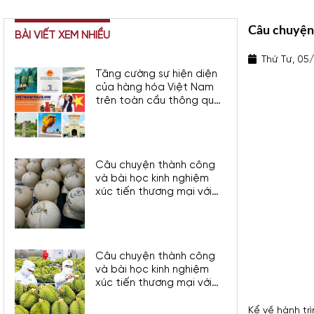
Câu chuyện
BÀI VIẾT XEM NHIỀU
Thứ Tư, 05
Tăng cường sự hiện diện
của hàng hóa Việt Nam
trên toàn cầu thông qua
nền tảng Amazon
Câu chuyện thành công
và bài học kinh nghiệm
xúc tiến thương mại với
một số thị trường FTA khu
vực Châu Mỹ
Câu chuyện thành công
và bài học kinh nghiệm
xúc tiến thương mại với
thị trường Trung Quốc
Kể về hành tr