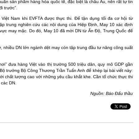
huẩn sản phẩm hàng hóa quốc tế, đặc biệt là châu Âu, nên rất tự tin
i trước”.
ệt Nam khi EVFTA được thực thi. Để tận dụng tối đa cơ hội từ
ập trung nghiên cứu các nội dung của Hiệp Định, May 10 xác định
ĩnh vực may mặc. Do đó, May 10 đã mời DN từ Ấn Độ, Trung Quốc để
, nhiều DN lớn ngành dệt may còn tập trung đầu tư nâng công suất
chơi” đưa hàng Việt vào thị trường 500 triệu dân, quy mô GDP gần
ời Bộ trưởng Bộ Công Thương Trần Tuấn Anh để khép lại bài viết này:
ới chất lượng cao với những yêu cầu khắt khe. Cần tổ chức thực thi
 các DN.
Nguồn: Báo Đấu thầu