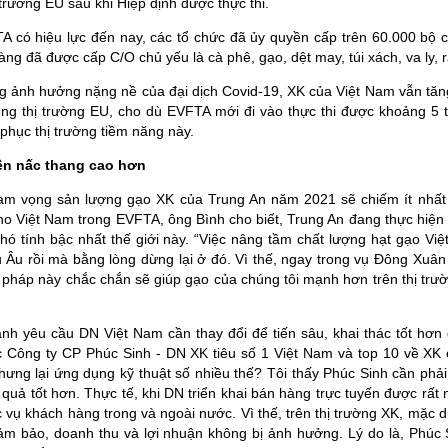
ị trường EU sau khi Hiệp định được thực thi.
A có hiệu lực đến nay, các tổ chức đã ủy quyền cấp trên 60.000 bộ 
ng đã được cấp C/O chủ yếu là cà phê, gạo, dệt may, túi xách, va ly, 
g ảnh hưởng nặng nề của đại dịch Covid-19, XK của Việt Nam vẫn tăn
ng thị trường EU, cho dù EVFTA mới đi vào thực thi được khoảng 5
phục thị trường tiềm năng này.
lên nấc thang cao hơn
am vọng sản lượng gạo XK của Trung An năm 2021 sẽ chiếm ít nhất
o Việt Nam trong EVFTA, ông Bình cho biết, Trung An đang thực hiện 
 khó tính bậc nhất thế giới này. “Việc nâng tầm chất lượng hạt gạo Vi
Âu rồi mà bằng lòng dừng lại ở đó. Vì thế, ngay trong vụ Đông Xuân 
 pháp này chắc chắn sẽ giúp gạo của chúng tôi mạnh hơn trên thị trườ
h yêu cầu DN Việt Nam cần thay đổi để tiến sâu, khai thác tốt hơn
Công ty CP Phúc Sinh - DN XK tiêu số 1 Việt Nam và top 10 về XK cà
ưng lại ứng dụng kỹ thuật số nhiều thế? Tôi thấy Phúc Sinh cần phải
quả tốt hơn. Thực tế, khi DN triển khai bán hàng trực tuyến được rất n
c vụ khách hàng trong và ngoài nước. Vì thế, trên thị trường XK, mặ
ảm bảo, doanh thu và lợi nhuận không bị ảnh hưởng. Lý do là, Phúc 