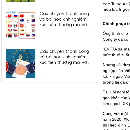
cao Trung An 
hiệu lực (ngày
Câu chuyện thành công
và bài học kinh nghiệm
Chinh phục th
xúc tiến thương mại với
một số thị trường FTA khu
Ông Bình cho 
vực Châu Á
Công ty đã có 
“EVFTA đã mang
Câu chuyện thành công
mức thuế suất
và bài học kinh nghiệm
xúc tiến thương mại với
Nhưng cái được
một số thị trường FTA khu
nghiệp của Việ
vực Châu Âu
kể, khi gạo Vi
tương lai gần,
Tại Hội nghị t
gạo khác của 
kim ngạch XK 
Cùng với mặt 
năm 2020, XK s
thi Hiệp định