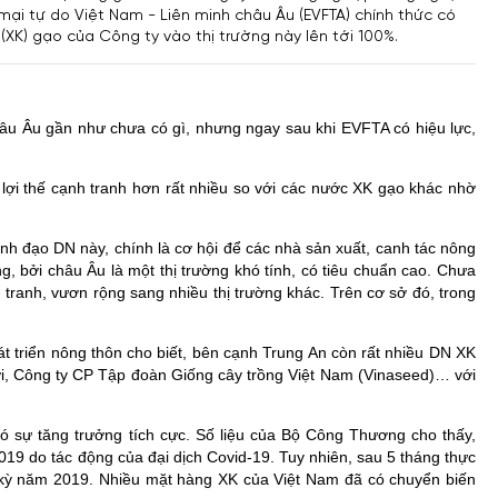
 mại tự do Việt Nam - Liên minh châu Âu (EVFTA) chính thức có
 (XK) gạo của Công ty vào thị trường này lên tới 100%.
âu Âu gần như chưa có gì, nhưng ngay sau khi EVFTA có hiệu lực,
 lợi thế cạnh tranh hơn rất nhiều so với các nước XK gạo khác nhờ
h đạo DN này, chính là cơ hội để các nhà sản xuất, canh tác nông
 bởi châu Âu là một thị trường khó tính, có tiêu chuẩn cao. Chưa
tranh, vươn rộng sang nhiều thị trường khác. Trên cơ sở đó, trong
 triển nông thôn cho biết, bên cạnh Trung An còn rất nhiều DN XK
i, Công ty CP Tập đoàn Giống cây trồng Việt Nam (Vinaseed)… với
ó sự tăng trưởng tích cực. Số liệu của Bộ Công Thương cho thấy,
19 do tác động của đại dịch Covid-19. Tuy nhiên, sau 5 tháng thực
 kỳ năm 2019. Nhiều mặt hàng XK của Việt Nam đã có chuyển biến