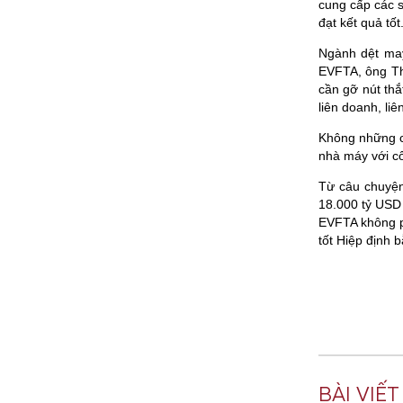
cung cấp các s
đạt kết quả tố
Ngành dệt may
EVFTA, ông Th
cần gỡ nút thắ
liên doanh, liê
Không những ch
nhà máy với cô
Từ câu chuyện
18.000 tỷ USD 
EVFTA không ph
tốt Hiệp định 
BÀI VIẾ