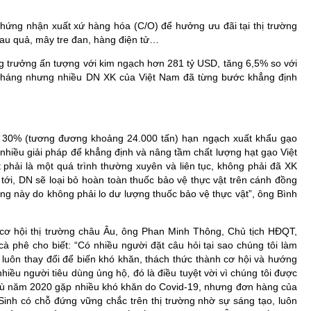
chứng nhận xuất xứ hàng hóa (C/O) để hưởng ưu đãi tại thị trường
rau quả, mây tre đan, hàng điện tử…
g trưởng ấn tượng với kim ngạch hơn 281 tỷ USD, tăng 6,5% so với
 tháng nhưng nhiều DN XK của Việt Nam đã từng bước khẳng định
 30% (tương đương khoảng 24.000 tấn) hạn ngạch xuất khẩu gạo
nhiều giải pháp để khẳng định và nâng tầm chất lượng hạt gạo Việt
ệt phải là một quá trình thường xuyên và liên tục, không phải đã XK
tới, DN sẽ loại bỏ hoàn toàn thuốc bảo vệ thực vật trên cánh đồng
ng này do không phải lo dư lượng thuốc bảo vệ thực vật”, ông Bình
 cơ hội thị trường châu Âu, ông Phan Minh Thông, Chủ tịch HĐQT,
 phê cho biết: “Có nhiều người đặt câu hỏi tại sao chúng tôi làm
 luôn thay đổi để biến khó khăn, thách thức thành cơ hội và hướng
hiều người tiêu dùng ủng hộ, đó là điều tuyệt vời vì chúng tôi được
c dù năm 2020 gặp nhiều khó khăn do Covid-19, nhưng đơn hàng của
Sinh có chỗ đứng vững chắc trên thị trường nhờ sự sáng tạo, luôn