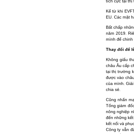
tích cực tại th
Kể từ khi EVFT
EU. Các mặt hà
Bất chấp nhữn
năm 2019. Riê
mình để chinh 
Thay đổi để 
Không giấu th
châu Âu cấp ch
tại thị trường
được vào châu 
của mình. Giải
chia sẻ.
Cũng nhấn mạn
Tổng giám đốc 
nông nghiệp nh
đến những kết 
kết nối và phụ
Công ty vẫn đ