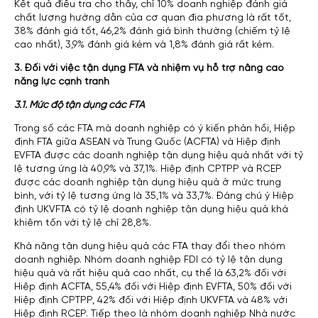
Kết quả điều tra cho thấy, chỉ 10% doanh nghiệp đánh giá
chất lượng hướng dẫn của cơ quan địa phương là rất tốt,
38% đánh giá tốt, 46,2% đánh giá bình thường (chiếm tỷ lệ
cao nhất), 3,9% đánh giá kém và 1,8% đánh giá rất kém.
3. Đối với việc tận dụng FTA và nhiệm vụ hỗ trợ nâng cao
năng lực cạnh tranh
3.1. Mức độ tận dụng các FTA
Trong số các FTA mà doanh nghiệp có ý kiến phản hồi, Hiệp
định FTA giữa ASEAN và Trung Quốc (ACFTA) và Hiệp định
EVFTA được các doanh nghiệp tận dụng hiệu quả nhất với tỷ
lệ tương ứng là 40,9% và 37,1%. Hiệp định CPTPP và RCEP
được các doanh nghiệp tận dụng hiệu quả ở mức trung
bình, với tỷ lệ tương ứng là 35,1% và 33,7%. Đáng chú ý Hiệp
định UKVFTA có tỷ lệ doanh nghiệp tận dụng hiệu quả khá
khiêm tốn với tỷ lệ chỉ 28,8%.
Khả năng tận dụng hiệu quả các FTA thay đổi theo nhóm
doanh nghiệp. Nhóm doanh nghiệp FDI có tỷ lệ tận dụng
hiệu quả và rất hiệu quả cao nhất, cụ thể là 63,2% đối với
Hiệp định ACFTA, 55,4% đối với Hiệp định EVFTA, 50% đối với
Hiệp định CPTPP, 42% đối với Hiệp định UKVFTA và 48% với
Hiệp định RCEP. Tiếp theo là nhóm doanh nghiệp Nhà nước