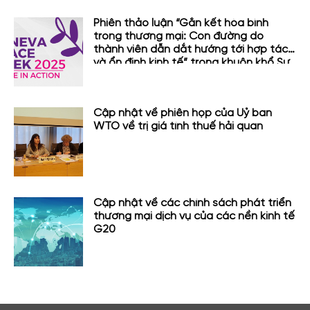
Phiên thảo luận “Gắn kết hòa bình
trong thương mại: Con đường do
thành viên dẫn dắt hướng tới hợp tác
và ổn định kinh tế” trong khuôn khổ Sự
kiện Tuần lễ Hòa bình Geneva
Cập nhật về phiên họp của Uỷ ban
WTO về trị giá tính thuế hải quan
Cập nhật về các chính sách phát triển
thương mại dịch vụ của các nền kinh tế
G20