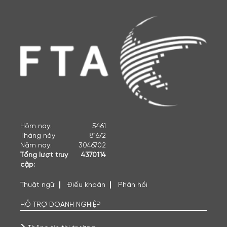
Hôm nay:
5461
Tháng này:
81672
Năm nay:
3046702
Tổng lượt truy
4370114
cập:
Thuật ngữ
Điều khoản
Phản hồi
HỖ TRỢ DOANH NGHIỆP