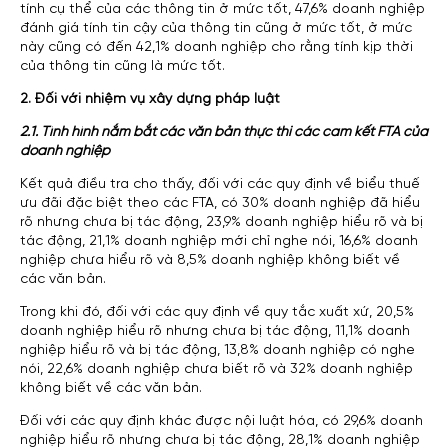
tính cụ thể của các thông tin ở mức tốt, 47,6% doanh nghiệp
đánh giá tính tin cậy của thông tin cũng ở mức tốt, ở mức
này cũng có đến 42,1% doanh nghiệp cho rằng tính kịp thời
của thông tin cũng là mức tốt.
2. Đối với nhiệm vụ xây dựng pháp luật
2.1. Tình hình nắm bắt các văn bản thực thi các cam kết FTA của
doanh nghiệp
Kết quả điều tra cho thấy, đối với các quy định về biểu thuế
ưu đãi đặc biệt theo các FTA, có 30% doanh nghiệp đã hiểu
rõ nhưng chưa bị tác động, 23,9% doanh nghiệp hiểu rõ và bị
tác động, 21,1% doanh nghiệp mới chỉ nghe nói, 16,6% doanh
nghiệp chưa hiểu rõ và 8,5% doanh nghiệp không biết về
các văn bản.
Trong khi đó, đối với các quy định về quy tắc xuất xứ, 20,5%
doanh nghiệp hiểu rõ nhưng chưa bị tác động, 11,1% doanh
nghiệp hiểu rõ và bị tác động, 13,8% doanh nghiệp có nghe
nói, 22,6% doanh nghiệp chưa biết rõ và 32% doanh nghiệp
không biết về các văn bản.
Đối với các quy định khác được nội luật hóa, có 29,6% doanh
nghiệp hiểu rõ nhưng chưa bị tác động, 28,1% doanh nghiệp