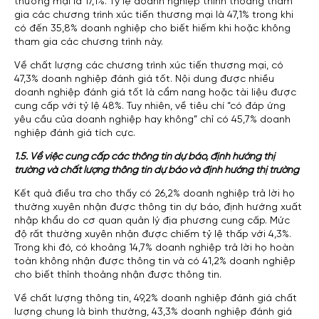
thương mại là 17,1%. Tỷ lệ doanh nghiệp thỉnh thoảng tham
gia các chương trình xúc tiến thương mại là 47,1% trong khi
có đến 35,8% doanh nghiệp cho biết hiếm khi hoặc không
tham gia các chương trình này.
Về chất lượng các chương trình xúc tiến thương mại, có
47,3% doanh nghiệp đánh giá tốt. Nội dung được nhiều
doanh nghiệp đánh giá tốt là cẩm nang hoặc tài liệu được
cung cấp với tỷ lệ 48%. Tuy nhiên, về tiêu chí “có đáp ứng
yêu cầu của doanh nghiệp hay không” chỉ có 45,7% doanh
nghiệp đánh giá tích cực.
1.5. Về việc cung cấp các thông tin dự báo, định hướng thị
trường và chất lượng thông tin dự báo và định hướng thị trường
Kết quả điều tra cho thấy có 26,2% doanh nghiệp trả lời họ
thường xuyên nhận được thông tin dự báo, định hướng xuất
nhập khẩu do cơ quan quản lý địa phương cung cấp. Mức
độ rất thường xuyên nhận được chiếm tỷ lệ thấp với 4,3%.
Trong khi đó, có khoảng 14,7% doanh nghiệp trả lời họ hoàn
toàn không nhận được thông tin và có 41,2% doanh nghiệp
cho biết thỉnh thoảng nhận được thông tin.
Về chất lượng thông tin, 49,2% doanh nghiệp đánh giá chất
lượng chung là bình thường, 43,3% doanh nghiệp đánh giá