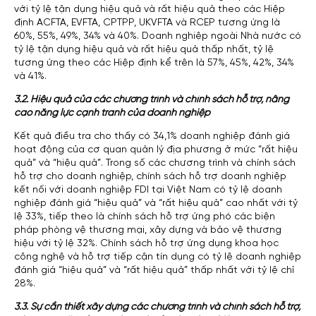
với tỷ lệ tận dụng hiệu quả và rất hiệu quả theo các Hiệp
định ACFTA, EVFTA, CPTPP, UKVFTA và RCEP tương ứng là
60%, 55%, 49%, 34% và 40%. Doanh nghiệp ngoài Nhà nước có
tỷ lệ tận dụng hiệu quả và rất hiệu quả thấp nhất, tỷ lệ
tương ứng theo các Hiệp định kể trên là 57%, 45%, 42%, 34%
và 41%.
3.2. Hiệu quả của các chương trình và chính sách hỗ trợ, nâng
cao năng lực cạnh tranh của doanh nghiệp
Kết quả điều tra cho thấy có 34,1% doanh nghiệp đánh giá
hoạt động của cơ quan quản lý địa phương ở mức “rất hiệu
quả” và “hiệu quả”. Trong số các chương trình và chính sách
hỗ trợ cho doanh nghiệp, chính sách hỗ trợ doanh nghiệp
kết nối với doanh nghiệp FDI tại Việt Nam có tỷ lệ doanh
nghiệp đánh giá “hiệu quả” và “rất hiệu quả” cao nhất với tỷ
lệ 33%, tiếp theo là chính sách hỗ trợ ứng phó các biện
pháp phòng vệ thương mại, xây dựng và bảo vệ thương
hiệu với tỷ lệ 32%. Chính sách hỗ trợ ứng dụng khoa học
công nghệ và hỗ trợ tiếp cận tín dụng có tỷ lệ doanh nghiệp
đánh giá “hiệu quả” và “rất hiệu quả” thấp nhất với tỷ lệ chỉ
28%.
3.3. Sự cần thiết xây dựng các chương trình và chính sách hỗ trợ,