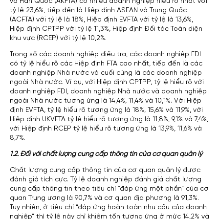
và Hàn Quốc (AKFTA) có nhiều doanh nghiệp hiểu rõ nhất với
tỷ lệ 23,6%, tiếp đến là Hiệp định ASEAN và Trung Quốc
(ACFTA) với tỷ lệ là 18%, Hiệp định EVFTA với tỷ lệ là 13,6%,
Hiệp định CPTPP với tỷ lệ 11,3%, Hiệp định Đối tác Toàn diện
khu vực (RCEP) với tỷ lệ 10,2%.
Trong số các doanh nghiệp điều tra, các doanh nghiệp FDI
có tỷ lệ hiểu rõ các Hiệp định FTA cao nhất, tiếp đến là các
doanh nghiệp Nhà nước và cuối cùng là các doanh nghiệp
ngoài Nhà nước. Ví dụ, với Hiệp định CPTPP, tỷ lệ hiểu rõ với
doanh nghiệp FDI, doanh nghiệp Nhà nước và doanh nghiệp
ngoài Nhà nước tương ứng là 14,4%, 11,4% và 10,1%. Với Hiệp
định EVFTA, tỷ lệ hiểu rõ tương ứng là 18%, 15,6% và 11,9%, với
Hiệp định UKVFTA tỷ lệ hiểu rõ tương ứng là 11,8%, 9,1% và 7,4%,
với Hiệp định RCEP tỷ lệ hiểu rõ tương ứng là 13,9%, 11,6% và
8,7%.
1.2. Đối với chất lượng cung cấp thông tin của cơ quan quản lý
Chất lượng cung cấp thông tin của cơ quan quản lý được
đánh giá tích cực. Tỷ lệ doanh nghiệp đánh giá chất lượng
cung cấp thông tin theo tiêu chí “đáp ứng một phần” của cơ
quan Trung ương là 90,7% và cơ quan địa phương là 91,3%.
Tuy nhiên, ở tiêu chí “đáp ứng hoàn toàn nhu cầu của doanh
nghiệp” thì tỷ lệ này chỉ khiêm tốn tương ứng ở mức 14,2% và