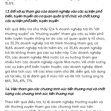
15,8%.
1.3. Đối với sự tham gia của doanh nghiệp vào các sự kiện phổ
biến, tuyên truyền do cơ quan quản lý tổ chức và chất lượng
các sự kiện phổ biến, tuyên truyền
Kết quả điều tra cho thấy 12,4 % doanh nghiệp trả lời “rất
thường xuyên” và “thường xuyên” tham gia các sự kiện phổ
biến tuyên truyền thông tin do các cơ quan quản lý tổ chức,
có 35,3% doanh nghiệp trả lời thỉnh thoảng tham gia, có
16,6% doanh nghiệp trả lời hiếm khi, có 35,6% doanh nghiệp
trả lời không tham gia các sự kiện này. Các doanh nghiệp
FDI, các doanh nghiệp Nhà nước có xu hướng tham gia
nhiều hơn các doanh nghiệp ngoài Nhà nước. Về chất lượng
các sự kiện phổ biến tuyên truyền, các doanh nghiệp đánh
giá khá tích cực. Về các khía cạnh chủ đề, diễn giả, nội dung
và tài liệu, tỷ lệ đánh giá ở mức tốt và rất tốt tương ứng là
66%, 74%, 61%, 71%.
1.4. Việc tham gia các chương trình xúc tiến thương mại và chất
lượng các chương trình xúc tiến thương mại
Theo kết quả điều tra, tỷ lệ doanh nghiệp thường xuyên và
rất thường xuyên tham gia các chương trình xúc tiến