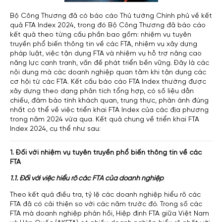
Bộ Công Thương đã có báo cáo Thủ tướng Chính phủ về kết
quả FTA Index 2024, trong đó Bộ Công Thương đã báo cáo
kết quả theo từng cấu phần bao gồm: nhiệm vụ tuyên
truyền phổ biến thông tin về các FTA, nhiệm vụ xây dựng
pháp luật, việc tận dụng FTA và nhiệm vụ hỗ trợ nâng cao
năng lực cạnh tranh, vấn đề phát triển bền vững. Đây là các
nội dung mà các doanh nghiệp quan tâm khi tận dụng các
cơ hội từ các FTA. Kết cấu báo cáo FTA Index thường được
xây dựng theo dạng phân tích tổng hợp, có số liệu dẫn
chiếu, đảm bảo tính khách quan, trung thực, phản ánh đúng
nhất có thể về việc triển khai FTA Index của các địa phương
trong năm 2024 vừa qua. Kết quả chung về triển khai FTA
Index 2024, cụ thể như sau:
1. Đối với nhiệm vụ tuyên truyền phổ biến thông tin về các
FTA
1.1. Đối với việc hiểu rõ các FTA của doanh nghiệp
Theo kết quả điều tra, tỷ lệ các doanh nghiệp hiểu rõ các
FTA đã có cải thiện so với các năm trước đó. Trong số các
FTA mà doanh nghiệp phản hồi, Hiệp định FTA giữa Việt Nam