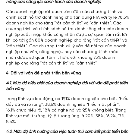
nâng cao năng lực cạnh tranh của doanh nghiệp
Các doanh nghiệp rất quan tâm đến các chương trình và
chính sách hỗ trợ dành riêng cho tận dụng FTA với tỷ lệ 78,3%
doanh nghiệp cho rằng “rất cần thiết” và “cần thiết”. Các
chương trình và chính sách hỗ trợ dành riêng cho các doanh
nghiệp xuất nhập khẩu cũng nhận được sự quan tâm rất lớn
khi có tới gần 80% doanh nghiệp cho rằng “rất cần thiết” và
“cần thiết”. Các chương trình xử lý vấn đề nội tại của doanh
nghiệp như vốn, công nghệ… hay các chương trình khác
nhận được sự quan tâm ít hơn, với khoảng 75% doanh
nghiệp cho rằng “rất cần thiết” và “cần thiết”.
4. Đối với vấn đề phát triển bền vững
4.1. Mức độ hiểu biết của doanh nghiệp đối với vấn đề phát triển
bền vững
Trong lĩnh vực lao động, có 19,1% doanh nghiệp cho biết “hiểu
đầy đủ và rõ ràng”, 38,6% doanh nghiệp “hiểu một phần”,
16,1% chưa hiểu rõ, 18% có nghe nói và 9,5% không biết. Trong
lĩnh vực môi trường, tỷ lệ tương ứng là 20%, 38%, 16,2%, 17%,
8,5%.
4.2. Mức độ ảnh hưởng của việc tuân thủ cam kết phát triển bền