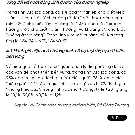
vững đối với hoạt động kinh doanh của doanh nghiệp
Trong lĩnh vực lao động, có 11% doanh nghiệp cho biết việc
tuân thủ cam kết “ảnh hưởng rất lớn” đến hoạt động của
mình, 24% cho biết “ảnh hưởng lớn”, 33% cho biết “có ảnh
hưởng”, 16% cho biết “ít ảnh hưởng” và khoảng 8% cho biết
“không ảnh hưởng”. Trong lĩnh vực môi trường, tỷ lệ tương
ứng là 12%, 24%, 37%, 17% và 7%.
4.3. Đánh giá hiệu quả chương trình hỗ trợ thực hiện phát triển
bền vững
Về hiệu quả hỗ trợ của cơ quan quản lý địa phương đối với
các vấn đề phát triển bền vững, trong lĩnh vực lao động, có
9,5% doanh nghiệp đánh giá “rất hiệu quả”, 36,1% đánh giá
“hiệu quả”, 41,4% đánh giá “bình thường” và chỉ 2% đánh giá
“không hiệu quả”. Trong lĩnh vực môi trường, tỷ lệ tương ứng
là 10,1%, 36,8%, 40,5% và 1,9%.
Nguồn: Vụ Chính sách thương mại đa biên, Bộ Công Thương