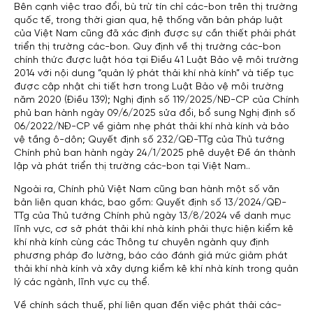
Bên cạnh việc trao đổi, bù trừ tín chỉ các-bon trên thị trường
quốc tế, trong thời gian qua, hệ thống văn bản pháp luật
của Việt Nam cũng đã xác định được sự cần thiết phải phát
triển thị trường các-bon. Quy định về thị trường các-bon
chính thức được luật hóa tại Điều 41 Luật Bảo vệ môi trường
2014 với nội dung “quản lý phát thải khí nhà kính” và tiếp tục
được cập nhật chi tiết hơn trong Luật Bảo vệ môi trường
năm 2020 (Điều 139); Nghị định số 119/2025/NĐ-CP của Chính
phủ ban hành ngày 09/6/2025 sửa đổi, bổ sung Nghị định số
06/2022/NĐ-CP về giảm nhẹ phát thải khí nhà kính và bảo
vệ tầng ô-dôn; Quyết định số 232/QĐ-TTg của Thủ tướng
Chính phủ ban hành ngày 24/1/2025 phê duyệt Đề án thành
lập và phát triển thị trường các-bon tại Việt Nam..
Ngoài ra, Chính phủ Việt Nam cũng ban hành một số văn
bản liên quan khác, bao gồm: Quyết định số 13/2024/QĐ-
TTg của Thủ tướng Chính phủ ngày 13/8/2024 về danh mục
lĩnh vực, cơ sở phát thải khí nhà kính phải thực hiện kiểm kê
khí nhà kính cùng các Thông tư chuyên ngành quy định
phương pháp đo lường, báo cáo đánh giá mức giảm phát
thải khí nhà kính và xây dựng kiểm kê khí nhà kính trong quản
lý các ngành, lĩnh vực cụ thể.
Về chính sách thuế, phí liên quan đến việc phát thải các-