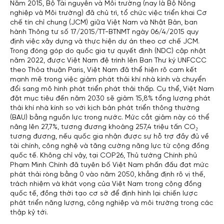
Năm 2015, Bộ Tài nguyên và Môi trường (nay là Bộ Nông
nghiệp và Môi trường) đã chủ trì, tổ chức việc triển khai Cơ
chế tín chỉ chung (JCM) giữa Việt Nam và Nhật Bản, ban
hành Thông tư số 17/2015/TT-BTNMT ngày 06/4/2015 quy
định việc xây dựng và thực hiện dự án theo cơ chế JCM.
Trong đóng góp do quốc gia tự quyết định (NDC) cập nhật
năm 2022, được Việt Nam đệ trình lên Ban Thư ký UNFCCC
theo Thỏa thuận Paris, Việt Nam đã thể hiện rõ cam kết
mạnh mẽ trong việc giảm phát thải khí nhà kính và chuyển
đổi sang mô hình phát triển phát thải thấp. Cụ thể, Việt Nam
đặt mục tiêu đến năm 2030 sẽ giảm 15,8% tổng lượng phát
thải khí nhà kính so với kịch bản phát triển thông thường
(BAU) bằng nguồn lực trong nước. Mức cắt giảm này có thể
nâng lên 27,7%, tương đương khoảng 257,4 triệu tấn CO₂
tương đương, nếu quốc gia nhận được sự hỗ trợ đầy đủ về
tài chính, công nghệ và tăng cường năng lực từ cộng đồng
quốc tế. Không chỉ vậy, tại COP26, Thủ tướng Chính phủ
Phạm Minh Chính đã tuyên bố Việt Nam phấn đấu đạt mức
phát thải ròng bằng 0 vào năm 2050, khẳng định rõ vị thế,
trách nhiệm và khát vọng của Việt Nam trong cộng đồng
quốc tế, đồng thời tạo cơ sở để định hình lại chiến lược
phát triển năng lượng, công nghiệp và môi trường trong các
thập kỷ tới.