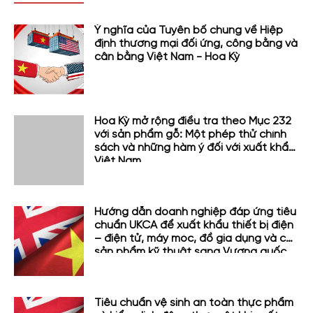
Ý nghĩa của Tuyên bố chung về Hiệp
định thương mại đối ứng, công bằng và
cân bằng Việt Nam - Hoa Kỳ
Hoa Kỳ mở rộng điều tra theo Mục 232
với sản phẩm gỗ: Một phép thử chính
sách và những hàm ý đối với xuất khẩu
Việt Nam
Hướng dẫn doanh nghiệp đáp ứng tiêu
chuẩn UKCA để xuất khẩu thiết bị điện
– điện tử, máy móc, đồ gia dụng và các
sản phẩm kỹ thuật sang Vương quốc
Anh
Tiêu chuẩn vệ sinh an toàn thực phẩm