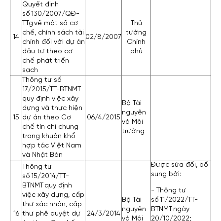
Quyết định
số 130/2007/QĐ-
TTg về một số cơ
Thủ
chế, chính sách tài
tướng
14
02/8/2007
chính đối với dự án
Chính
đầu tư theo cơ
phủ
chế phát triển
sạch
Thông tư số
17/2015/TT-BTNMT
quy định việc xây
Bộ Tài
dựng và thực hiện
nguyên
15
dự án theo Cơ
06/4/2015
và Môi
chế tín chỉ chung
trường
trong khuôn khổ
hợp tác Việt Nam
và Nhật Bản
Được sửa đổi, bổ
Thông tư
sung bởi:
số 15/2014/TT-
BTNMT quy định
- Thông tư
việc xây dựng, cấp
Bộ Tài
số 11/2022/TT-
thư xác nhận, cấp
nguyên
BTNMT ngày
16
thư phê duyệt dự
24/3/2014
và Môi
20/10/2022;