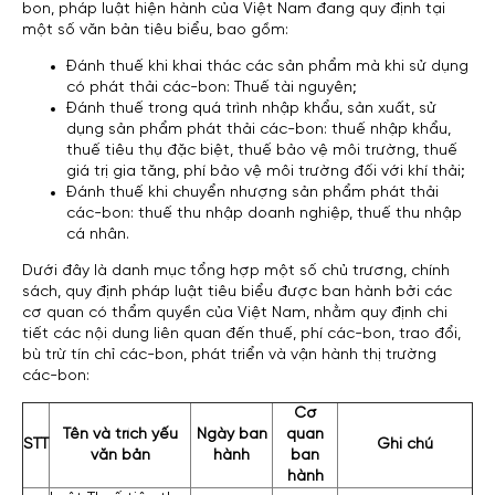
bon, pháp luật hiện hành của Việt Nam đang quy định tại
một số văn bản tiêu biểu, bao gồm:
Đánh thuế khi khai thác các sản phẩm mà khi sử dụng
có phát thải các-bon: Thuế tài nguyên;
Đánh thuế trong quá trình nhập khẩu, sản xuất, sử
dụng sản phẩm phát thải các-bon: thuế nhập khẩu,
thuế tiêu thụ đặc biệt, thuế bảo vệ môi trường, thuế
giá trị gia tăng, phí bảo vệ môi trường đối với khí thải;
Đánh thuế khi chuyển nhượng sản phẩm phát thải
các-bon: thuế thu nhập doanh nghiệp, thuế thu nhập
cá nhân.
Dưới đây là danh mục tổng hợp một số chủ trương, chính
sách, quy định pháp luật tiêu biểu được ban hành bởi các
cơ quan có thẩm quyền của Việt Nam, nhằm quy định chi
tiết các nội dung liên quan đến thuế, phí các-bon, trao đổi,
bù trừ tín chỉ các-bon, phát triển và vận hành thị trường
các-bon:
Cơ
Tên và trích yếu
Ngày ban
quan
STT
Ghi chú
văn bản
hành
ban
hành