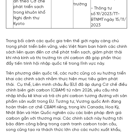
án theo Cơ chế
trường
phát triển sạch
- Thông tư
trong khuôn khổ
số 19/2023/TT-
Nghị định thư
BTNMT ngày 15/11/
Kyoto
2023
Trong bối cảnh các quốc gia trên thế giới ngày càng chú
trọng phát triển bền vững, việc Việt Nam ban hành các chính
sách liên quan đến cơ chế phát triển sạch, giảm phát thải
khí nhà kính và thị trường tín chỉ carbon đã góp phần thúc
đẩy tiến trình hội nhập quốc tế trong lĩnh vực này.
Trên phương diện quốc tế, các nước cũng có xu hướng triển
khai các chính sách nhằm thực hiện mục tiêu giảm phát
thải. Cụ thể, Liên minh châu Âu (EU) đã áp dụng Cơ chế điều
chỉnh biên giới carbon (CBAM) từ năm 2026, yêu cầu nhà
nhập khẩu kê khai và trả chi phí carbon tương đương với sản
phẩm sản xuất trong EU. Tương tự, Vương quốc Anh đang
hoàn thiện cơ chế CBAM riêng, trong khi Canada, Hoa Kỳ,
Nhật Bản và Hàn Quốc nghiên cứu các biện pháp định giá
carbon gắn với thương mại. Các chính sách này hướng tới
bảo đảm công bằng trong cạnh tranh carbon toàn cầu,
song cũng tạo ra thách thức lớn cho các nước xuất khẩu,