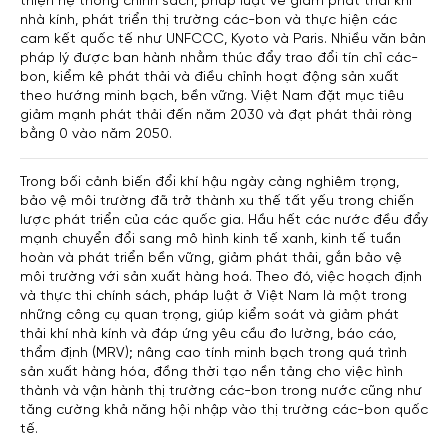
thiện hệ thống chính sách, pháp luật về giảm phát thải khí
nhà kính, phát triển thị trường các-bon và thực hiện các
cam kết quốc tế như UNFCCC, Kyoto và Paris. Nhiều văn bản
pháp lý được ban hành nhằm thúc đẩy trao đổi tín chỉ các-
bon, kiểm kê phát thải và điều chỉnh hoạt động sản xuất
theo hướng minh bạch, bền vững. Việt Nam đặt mục tiêu
giảm mạnh phát thải đến năm 2030 và đạt phát thải ròng
bằng 0 vào năm 2050.
Trong bối cảnh biến đổi khí hậu ngày càng nghiêm trọng,
bảo vệ môi trường đã trở thành xu thế tất yếu trong chiến
lược phát triển của các quốc gia. Hầu hết các nước đều đẩy
mạnh chuyển đổi sang mô hình kinh tế xanh, kinh tế tuần
hoàn và phát triển bền vững, giảm phát thải, gắn bảo vệ
môi trường với sản xuất hàng hoá. Theo đó, việc hoạch định
và thực thi chính sách, pháp luật ở Việt Nam là một trong
những công cụ quan trọng, giúp kiểm soát và giảm phát
thải khí nhà kính và đáp ứng yêu cầu đo lường, báo cáo,
thẩm định (MRV); nâng cao tính minh bạch trong quá trình
sản xuất hàng hóa, đồng thời tạo nền tảng cho việc hình
thành và vận hành thị trường các-bon trong nước cũng như
tăng cường khả năng hội nhập vào thị trường các-bon quốc
tế.