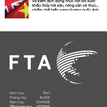
và kiểm dịch động thực vật khi xuất
khẩu thủy hải sản, nông sản và thực
phẩm chế biến sang Vương quốc Anh
Hôm nay:
7847
Tháng này:
84058
Năm nay:
3049088
Tổng lượt truy
4372500