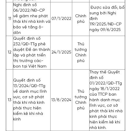
Nghị định số
Được sửa đổi, bổ
06/2022/NĐ-CP
sung bởi Nghị
về giảm nhẹ phát
Chính
11
07/1/2022
định
thải khí nhà kính và
phủ
119/2025/NĐ-CP
bảo vệ tầng ô-
ngày 09/6/2025
dôn
Quyết định số
232/QĐ-TTg phê
Thủ
duyệt Đề án thành
tướng
12
24/1/2025
lập và phát triển
Chính
thị trường các-
phủ
bon tại Việt Nam
Thay thế Quyết
định số
Quyết định số
01/2022/QĐ-TTg
13/2024/QĐ-TTg
ngày 18/1/2022
về danh mục lĩnh
Thủ
của TTCP ban
vực, cơ sở phát
tướng
13
13/8/2024
hành danh mục
thải khí nhà kính
Chính
lĩnh vực, cơ sở
phải thực hiện
phủ
phát thải khí nhà
kiểm kê khí nhà
kính phải thực
kính
hiện kiểm kê khí
nhà kính.