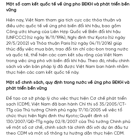
Một số cam kết quốc tế về ứng phó BĐKH và phát triển bền
vững
Hiện nay, Việt Nam tham gia tích cực các thỏa thuận và
điều ước quốc tế về ứng phó biến đổi khí hậu, bao gồm
Công ước khung của Liên Hợp Quốc về Biến đổi khí hậu
(UNFCCC) (từ ngày 16/11/1994), Nghị định thư Kyoto (từ ngày
29/5/2002) và Thỏa thuận Paris (từ ngày 04/11/2016) giúp
thúc đẩy việc mua bán, trao đổi tín chỉ các-bon trong nước
và quốc tế, thể hiện các cam kết sâu rộng của Việt Nam
trong việc ứng phó với biến đổi khí hậu. Theo đó, nhiều chính
sách và văn bản pháp lý đã được Việt Nam ban hành nhằm
thực hiện các cam kết quốc tế này.
Một số chính sách, quy định trong nước về ứng phó BĐKH và
phát triển bền vững
Để tạo cơ sở pháp lý cho việc thực hiện Cơ chế phát triển
sạch (CDM), Việt Nam đã ban hành Chỉ thị số 35/2005/CT-
TTg của Thủ tướng Chính phủ ngày 17/10/2005 về việc tổ
chức thực hiện Nghị định thư Kyoto; Quyết định số
130/2007/QĐ-TTg ngày 02/8/2007 của Thủ tướng Chính phủ
về một số cơ chế, chính sách tài chính đối với dự án đầu tư
theo CDM và một số thông tư hướng dẫn thực hiện CDM.