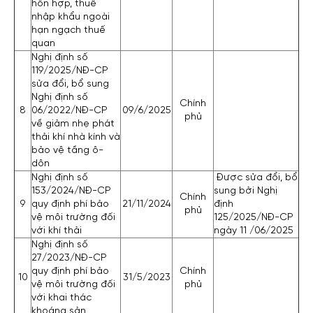
hỗn hợp, thuế
nhập khẩu ngoài
hạn ngạch thuế
quan
Nghị định số
119/2025/NĐ-CP
sửa đổi, bổ sung
Nghị định số
Chính
8
06/2022/NĐ-CP
09/6/2025
phủ
về giảm nhẹ phát
thải khí nhà kính và
bảo vệ tầng ô-
dôn
Nghị định số
Được sửa đổi, bổ
153/2024/NĐ-CP
sung bởi Nghị
Chính
9
quy định phí bảo
21/11/2024
định
phủ
vệ môi trường đối
125/2025/NĐ-CP
với khí thải
ngày 11 /06/2025
Nghị định số
27/2023/NĐ-CP
quy định phí bảo
Chính
10
31/5/2023
vệ môi trường đối
phủ
với khai thác
khoáng sản