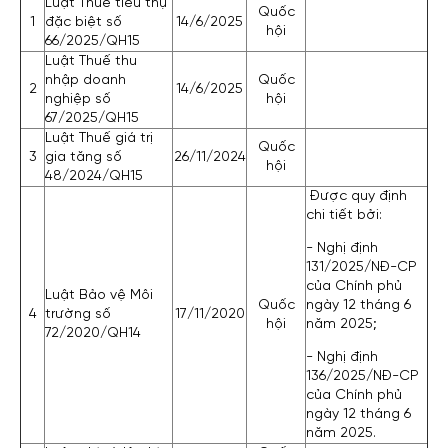
Luật Thuế tiêu thụ
Quốc
1
đặc biệt số
14/6/2025
hội
66/2025/QH15
Luật Thuế thu
nhập doanh
Quốc
2
14/6/2025
nghiệp số
hội
67/2025/QH15
Luật Thuế giá trị
Quốc
3
gia tăng số
26/11/2024
hội
48/2024/QH15
Được quy định
chi tiết bởi:
- Nghị định
131/2025/NĐ-CP
của Chính phủ
Luật Bảo vệ Môi
Quốc
ngày 12 tháng 6
4
trường số
17/11/2020
hội
năm 2025;
72/2020/QH14
- Nghị định
136/2025/NĐ-CP
của Chính phủ
ngày 12 tháng 6
năm 2025.