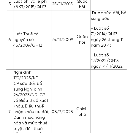
Luật phí và lệ phí
Quốc
5
25/11/2015
số 97/2015/QH13
hội
Được sửa đổi, bổ
sung bởi:
- Luật số
Luật Thuế tài
71/2014/QH13
Quốc
6
nguyên số
25/11/2009
ngày 26 tháng 11
hội
45/2009/QH12
năm 2014;
- Luật số
12/2022/QH15
ngày 14/11/2022.
Nghị định
199/2025/NĐ-
CP sửa đổi, bổ
sung Nghị định
26/2023/NĐ-CP
về Biểu thuế xuất
khẩu, Biểu thuế
Chính
7
nhập khẩu ưu đãi,
08/7/2025
phủ
Danh mục hàng
hóa và mức thuế
tuyệt đối, thuế