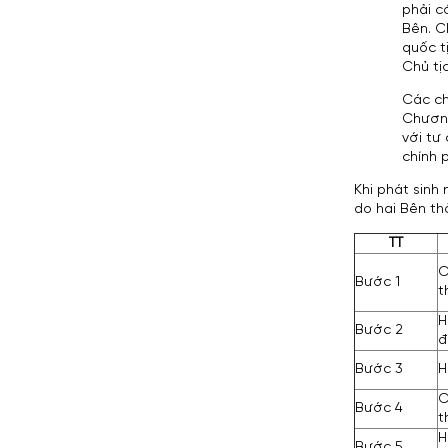
phải c
Bên. C
quốc t
Chủ tịc
Các ch
Chương
với tư
chính 
Khi phát sinh 
do hai Bên th
TT
C
Bước 1
t
H
Bước 2
đ
Bước 3
H
C
Bước 4
t
H
Bước 5