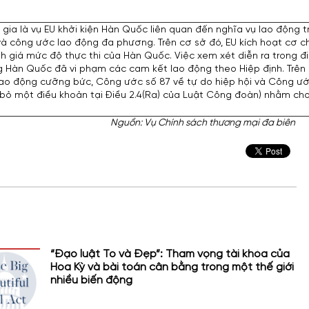
 gia là vụ EU khởi kiện Hàn Quốc liên quan đến nghĩa vụ lao động
và công ước lao động đa phương. Trên cơ sở đó, EU kích hoạt cơ c
giá mức độ thực thi của Hàn Quốc. Việc xem xét diễn ra trong điề
ng Hàn Quốc đã vi phạm các cam kết lao động theo Hiệp định. Trê
lao động cưỡng bức, Công ước số 87 về tự do hiệp hội và Công ướ
i bỏ một điều khoản tại Điều 2.4(Ra) của Luật Công đoàn) nhằm c
Nguồn: Vụ Chính sách thương mại đa biên
“Đạo luật To và Đẹp”: Tham vọng tài khóa của
Hoa Kỳ và bài toán cân bằng trong một thế giới
nhiều biến động