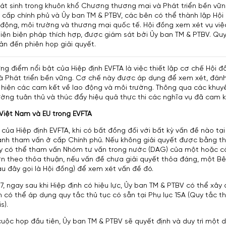
át sinh trong khuôn khổ Chương thương mại và Phát triển bền vững
cấp chính phủ và Ủy ban TM & PTBV, các bên có thể thành lập Hội 
 động, môi trường và thương mại quốc tế. Hội đồng xem xét vụ việ
hiện biện pháp thích hợp, được giám sát bởi Ủy ban TM & PTBV. Quy
bản đến phiên họp giải quyết.
ng điểm nổi bật của Hiệp định EVFTA là việc thiết lập cơ chế Hội đ
 Phát triển bền vững. Cơ chế này được áp dụng để xem xét, đánh g
 hiện các cam kết về lao động và môi trường. Thông qua các khuy
ng tuân thủ và thúc đẩy hiệu quả thực thi các nghĩa vụ đã cam kế
Việt Nam và EU trong EVFTA
 của Hiệp định EVFTA, khi có bất đồng đối với bất kỳ vấn đề nào t
ành tham vấn ở cấp Chính phủ. Nếu không giải quyết được bằng th
y có thể tham vấn Nhóm tư vấn trong nước (DAG) của một hoặc cả 
n theo thỏa thuận, nếu vấn đề chưa giải quyết thỏa đáng, một Bên
au đây gọi là Hội đồng) để xem xét vấn đề đó.
17, ngay sau khi Hiệp định có hiệu lực, Ủy ban TM & PTBV có thể xây
 có thể áp dụng quy tắc thủ tục có sẵn tại Phụ lục 15A (Quy tắc th
s).
cuộc họp đầu tiên, Ủy ban TM & PTBV sẽ quyết định và duy trì một