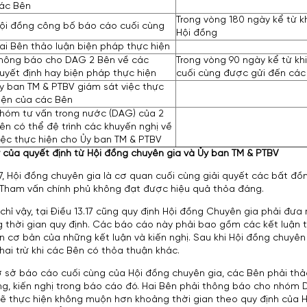
ác Bên
Trong vòng 180 ngày kể từ kh
ội đồng công bố báo cáo cuối cùng
Hội đồng
ai Bên thảo luận biện pháp thực hiện
hông báo cho DAG 2 Bên về các
Trong vòng 90 ngày kể từ kh
uyết định hay biện pháp thực hiện
cuối cùng được gửi đến các
y ban TM & PTBV giám sát việc thực
iện của các Bên
hóm tư vấn trong nước (DAG) của 2
ên có thể đệ trình các khuyến nghị về
iệc thực hiện cho Ủy ban TM & PTBV
lý của quyết định từ Hội đồng chuyên gia và Ủy ban
TM & PTBV
17, Hội đồng chuyên gia là cơ quan cuối cùng giải quyết các bất đồ
Tham vấn chính phủ không đạt được hiệu quả thỏa đáng.
chỉ vậy, tại Điều 13.17 cũng quy định Hội đồng Chuyên gia phải đư
 thời gian quy định. Các báo cáo này phải bao gồm các kết luận t
ận cơ bản của những kết luận và kiến nghị. Sau khi Hội đồng chuy
hai trừ khi các Bên có thỏa thuận khác.
ơ sở báo cáo cuối cùng của Hội đồng chuyên gia, các Bên phải thả
ng, kiến nghị trong báo cáo đó. Hai Bên phải thông báo cho nhóm 
ẽ thực hiện không muộn hơn khoảng thời gian theo quy định của Hi