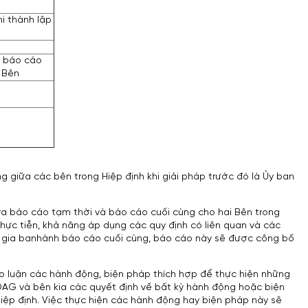
i thành lập
i báo cáo
 Bên
ng giữa các bên trong Hiệp định khi giải pháp trước đó là Ủy ban
a ra báo cáo tạm thời và báo cáo cuối cùng cho hai Bên trong
hực tiễn, khả năng áp dụng các quy định có liên quan và các
ên gia banhành báo cáo cuối cùng, báo cáo này sẽ được công bố
o luận các hành động, biện pháp thích hợp để thực hiện những
DAG và bên kia các quyết định về bất kỳ hành động hoặc biện
ệp định. Việc thực hiện các hành động hay biện pháp này sẽ