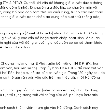
 (TM & PTBV). Cụ thể, khi vấn đề không giải quyết được thông
đồng gồm ít nhất 15 chuyên gia độc lập, có chuyên môn về
c, công bố báo cáo tạm thời và cuối cùng, từ đó các bên thảo
 trình giải quyết tranh chấp áp dụng các bước từ thông báo,
ồng chuyên gia (Panel of Experts) nhằm hỗ trợ thực thi Chương
iá và xử lý các vấn đề hoặc tranh chấp phát sinh liên quan
ến nghị của Hội đồng chuyên gia, các bên có cơ sở tham khảo
t trong Hiệp định.
ại Chương Thương mại & Phát triển bền vững (TM & PTBV), hai
am vấn, hai Bên sẽ triệu tập Ủy ban TM & PTBV để xem xét vấn
hai Bên, hoặc sự hỗ trợ của chuyên gia. Trong 120 ngày sau đó
 có thể gửi văn bản yêu cầu Bên kia triệu tập một Hội đồng
 dựng các quy tắc thủ tục (rules of procedures) cho Hội đồng.
ủ tục tố tụng trọng tài) với những sửa đổi phù hợp (mutatis
 danh sách thành viên tham gia vào Hội đồng. Danh sách này