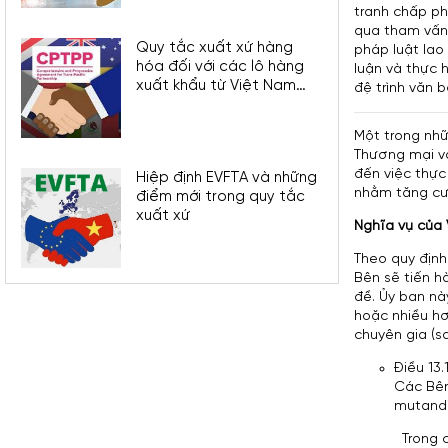
tranh chấp ph
qua tham vấn 
Quy tắc xuất xứ hàng
pháp luật lao
hóa đối với các lô hàng
luận và thực 
xuất khẩu từ Việt Nam
đệ trình văn 
sang Vương quốc Anh
theo Hiệp định CPTPP
Một trong nhữ
Thương mại và
đến việc thực
Hiệp định EVFTA và những
nhằm tăng cườ
điểm mới trong quy tắc
xuất xứ
Nghĩa vụ của 
Theo quy định
Bên sẽ tiến h
đề. Ủy ban nà
hoặc nhiều hơ
chuyên gia (s
Điều 13.
Các Bên
mutandi
Trong 