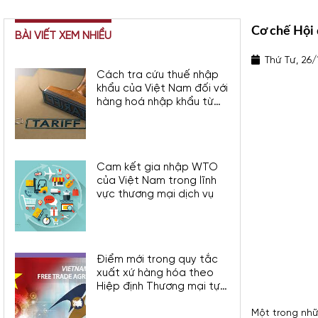
Cơ chế Hội 
BÀI VIẾT XEM NHIỀU
Thứ Tư, 26/
Cách tra cứu thuế nhập
khẩu của Việt Nam đối với
hàng hoá nhập khẩu từ
UK
Cam kết gia nhập WTO
của Việt Nam trong lĩnh
vực thương mại dịch vụ
Điểm mới trong quy tắc
xuất xứ hàng hóa theo
Hiệp định Thương mại tự
do giữa Việt Nam và Liên
minh Kinh tế Á Âu
Một trong nhữ