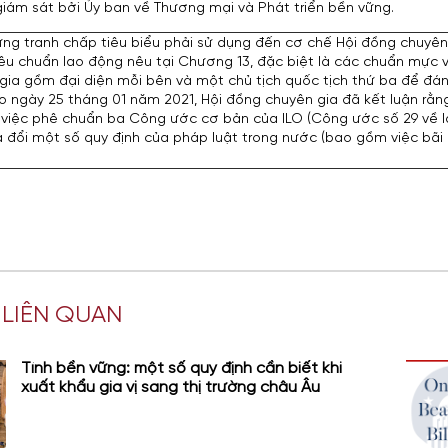
iám sát bởi Ủy ban về Thương mại và Phát triển bền vững.
ng tranh chấp tiêu biểu phải sử dụng đến cơ chế Hội đồng chuyên
êu chuẩn lao động nêu tại Chương 13, đặc biệt là các chuẩn mực 
ia gồm đại diện mỗi bên và một chủ tịch quốc tịch thứ ba để đánh 
o ngày 25 tháng 01 năm 2021, Hội đồng chuyên gia đã kết luận rằ
à việc phê chuẩn ba Công ước cơ bản của ILO (Công ước số 29 về 
a đổi một số quy định của pháp luật trong nước (bao gồm việc bã
T LIÊN QUAN
Tính bền vững: một số quy định cần biết khi
xuất khẩu gia vị sang thị trường châu Âu