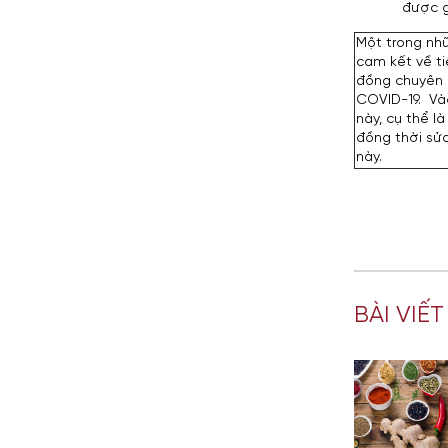
được g
Một trong nhữ
cam kết về ti
đồng chuyên g
COVID-19. Và
này, cụ thể l
đồng thời sử
này.
BÀI VIẾ