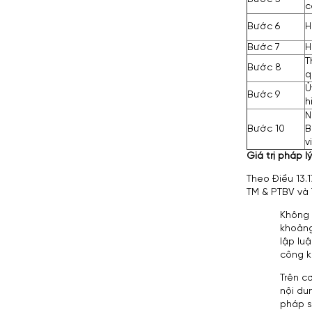
c
Bước 6
H
Bước 7
H
T
Bước 8
q
Ủ
Bước 9
h
N
Bước 10
B
v
Giá trị pháp 
Theo Điều 13.
TM & PTBV và 
Không 
khoảng
lập lu
công k
Trên c
nội du
pháp s