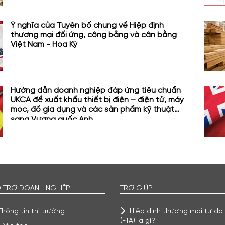
Ý nghĩa của Tuyên bố chung về Hiệp định
thương mại đối ứng, công bằng và cân bằng
Việt Nam - Hoa Kỳ
Hướng dẫn doanh nghiệp đáp ứng tiêu chuẩn
UKCA để xuất khẩu thiết bị điện – điện tử, máy
móc, đồ gia dụng và các sản phẩm kỹ thuật
sang Vương quốc Anh
 TRỢ DOANH NGHIỆP
TRỢ GIÚP
Thông tin thị trường
Hiệp định thương mại tự do
(FTA) là gì?