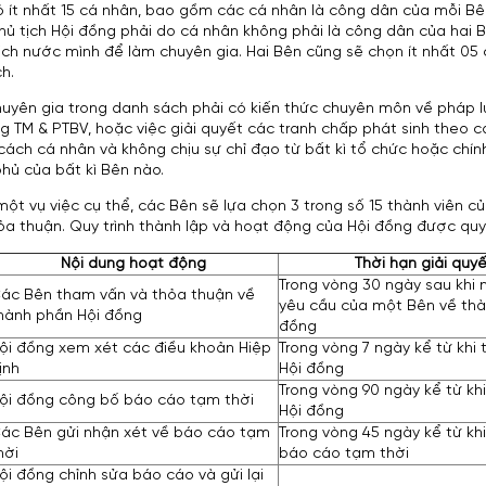
ó ít nhất 15 cá nhân, bao gồm các cá nhân là công dân của mỗi Bê
hủ tịch Hội đồng phải do cá nhân không phải là công dân của hai 
ịch nước mình để làm chuyên gia. Hai Bên cũng sẽ chọn ít nhất 0
h.
uyên gia trong danh sách phải có kiến thức chuyên môn về pháp l
 TM & PTBV, hoặc việc giải quyết các tranh chấp phát sinh theo cá
 cách cá nhân và không chịu sự chỉ đạo từ bất kì tổ chức hoặc chín
phủ của bất kì Bên nào.
một vụ việc cụ thể, các Bên sẽ lựa chọn 3 trong số 15 thành viên c
ỏa thuận. Quy trình thành lập và hoạt động của Hội đồng được quy
Nội dung hoạt động
Thời hạn giải quy
Trong vòng 30 ngày sau khi
ác Bên tham vấn và thỏa thuận về
yêu cầu của một Bên về thà
hành phần Hội đồng
đồng
ội đồng xem xét các điều khoản Hiệp
Trong vòng 7 ngày kể từ khi 
ịnh
Hội đồng
Trong vòng 90 ngày kể từ khi
ội đồng công bố báo cáo tạm thời
Hội đồng
ác Bên gửi nhận xét về báo cáo tạm
Trong vòng 45 ngày kể từ kh
hời
báo cáo tạm thời
ội đồng chỉnh sửa báo cáo và gửi lại