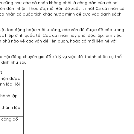
n cũng như các cá nhân không phải là công dân của cả hai
Bên đảm nhận. Theo đó, mỗi Bên đề xuất ít nhất 05 cá nhân có
5 cá nhân có quốc tịch khác nước mình để đưa vào danh sách
uật lao động hoặc môi trường, các vấn đề được đề cập trong
c hiệp định quốc tế. Các cá nhân này phải độc lập, làm việc
h phủ nào về các vấn đề liên quan, hoặc có mối liên hệ với
ủa Hội đồng chuyên gia để xử lý vụ việc đó, thành phần cụ thể
 định như sau:
ết
 nhận được
nh lập Hội
thành lập
 thành lập
i công bố