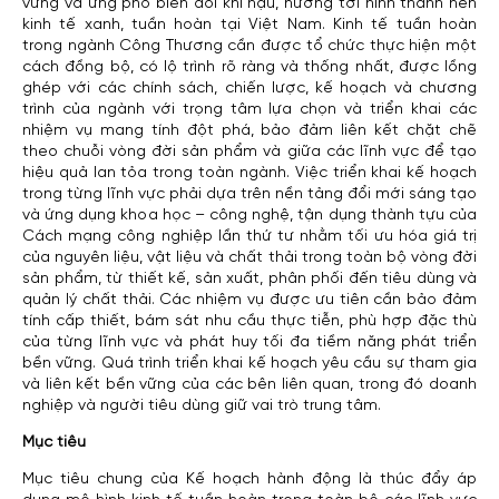
vững và ứng phó biến đổi khí hậu, hướng tới hình thành nền
kinh tế xanh, tuần hoàn tại Việt Nam. Kinh tế tuần hoàn
trong ngành Công Thương cần được tổ chức thực hiện một
cách đồng bộ, có lộ trình rõ ràng và thống nhất, được lồng
ghép với các chính sách, chiến lược, kế hoạch và chương
trình của ngành với trọng tâm lựa chọn và triển khai các
nhiệm vụ mang tính đột phá, bảo đảm liên kết chặt chẽ
theo chuỗi vòng đời sản phẩm và giữa các lĩnh vực để tạo
hiệu quả lan tỏa trong toàn ngành. Việc triển khai kế hoạch
trong từng lĩnh vực phải dựa trên nền tảng đổi mới sáng tạo
và ứng dụng khoa học – công nghệ, tận dụng thành tựu của
Cách mạng công nghiệp lần thứ tư nhằm tối ưu hóa giá trị
của nguyên liệu, vật liệu và chất thải trong toàn bộ vòng đời
sản phẩm, từ thiết kế, sản xuất, phân phối đến tiêu dùng và
quản lý chất thải. Các nhiệm vụ được ưu tiên cần bảo đảm
tính cấp thiết, bám sát nhu cầu thực tiễn, phù hợp đặc thù
của từng lĩnh vực và phát huy tối đa tiềm năng phát triển
bền vững. Quá trình triển khai kế hoạch yêu cầu sự tham gia
và liên kết bền vững của các bên liên quan, trong đó doanh
nghiệp và người tiêu dùng giữ vai trò trung tâm.
Mục tiêu
Mục tiêu chung của Kế hoạch hành động là thúc đẩy áp