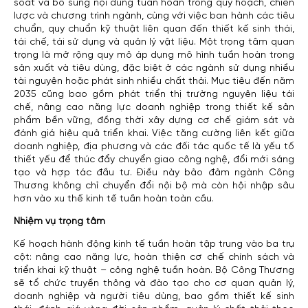
soát và bổ sung nội dung tuần hoàn trong quy hoạch, chiến
lược và chương trình ngành, cùng với việc ban hành các tiêu
chuẩn, quy chuẩn kỹ thuật liên quan đến thiết kế sinh thái,
tái chế, tái sử dụng và quản lý vật liệu. Một trọng tâm quan
trọng là mở rộng quy mô áp dụng mô hình tuần hoàn trong
sản xuất và tiêu dùng, đặc biệt ở các ngành sử dụng nhiều
tài nguyên hoặc phát sinh nhiều chất thải. Mục tiêu đến năm
2035 cũng bao gồm phát triển thị trường nguyên liệu tái
chế, nâng cao năng lực doanh nghiệp trong thiết kế sản
phẩm bền vững, đồng thời xây dựng cơ chế giám sát và
đánh giá hiệu quả triển khai. Việc tăng cường liên kết giữa
doanh nghiệp, địa phương và các đối tác quốc tế là yếu tố
thiết yếu để thúc đẩy chuyển giao công nghệ, đổi mới sáng
tạo và hợp tác đầu tư. Điều này bảo đảm ngành Công
Thương không chỉ chuyển đổi nội bộ mà còn hội nhập sâu
hơn vào xu thế kinh tế tuần hoàn toàn cầu.
Nhiệm vụ trọng tâm
Kế hoạch hành động kinh tế tuần hoàn tập trung vào ba trụ
cột: nâng cao năng lực, hoàn thiện cơ chế chính sách và
triển khai kỹ thuật – công nghệ tuần hoàn. Bộ Công Thương
sẽ tổ chức truyền thông và đào tạo cho cơ quan quản lý,
doanh nghiệp và người tiêu dùng, bao gồm thiết kế sinh