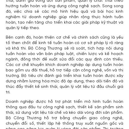
thái, đánh giá vòng đời sản phẩm, quản lý chất thải theo
hướng tuần hoàn và ứng dụng công nghệ sạch. Song song
đó, việc chia sẻ các mô hình hiệu quả và bài học kinh
nghiệm từ doanh nghiệp giúp nhân rộng thực hành tuần
hoàn, tạo nền tảng cho triển khai các giải pháp kỹ thuật và
quản lý tiếp theo.
Bên cạnh đó, hoàn thiện cơ chế và chính sách cũng là yếu
tố then chốt để kinh tế tuần hoàn có cơ sở pháp lý rõ ràng
và khả thi. Bộ Công Thương sẽ rà soát, tích hợp nội dung
tuần hoàn vào văn bản pháp luật, chiến lược và kế hoạch
ngành, đồng thời đề xuất sửa đổi các quy định còn thiếu.
Các cơ chế khuyến khích doanh nghiệp áp dụng tuần hoàn
bao gồm ưu đãi thuế, hỗ trợ tiếp cận công nghệ, vốn và thị
trường. Bộ tiêu chí đánh giá triển khai tuần hoàn được xây
dựng nhằm lượng hóa mức độ áp dụng, theo dõi tiến độ và
thúc đẩy thiết kế sinh thái, quản lý vật liệu từ đầu chuỗi giá
trị.
Doanh nghiệp được hỗ trợ phát triển mô hình tuần hoàn
thông qua đầu tư công nghệ sạch, thiết kế sản phẩm sinh
thái, sử dụng vật liệu tái chế và kéo dài vòng đời sản phẩm.
Bộ Công Thương hỗ trợ bằng chuyển giao công nghệ,
chuyển đổi số, thiết lập hệ thống truy xuất nguồn gốc và