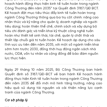
hoạch hành động thực hiện kinh tế tuần hoàn trong ngành
Công Thương đến năm 2035” tại Quyết định 3187/QĐ BCT.
Kế hoạch đặt mục tiêu thúc đẩy kinh tế tuần hoàn trong
ngành Công Thương thông qua ba trụ cột chính: nâng cao
nhận thức và kỹ năng cho quản lý, doanh nghiệp và người
tiêu dùng; hoàn thiện thể chế, chính sách và xây dựng bộ
tiêu chí đánh giá; và triển khai kỹ thuật công nghệ tuần
hoàn như thiết kế sinh thái, tái chế, quản lý chất thải và
thiết lập chuỗi giá trị tuần hoàn. Kế hoạch áp dụng cho sáu
lĩnh vực ưu tiên đến năm 2035, với một số ngành triển khai
sớm hơn trước 2030, đồng thời huy động ngân sách nhà
nước, ODA, vốn tư nhân và cộng đồng để bảo đảm nguồn
lực thực hiện.
Ngày 29 tháng 10 năm 2025, Bộ Công Thương ban hành
Quyết định số 3187/QĐ-BCT về
ban hành Kế hoạch hành
động thực hiện Kinh tế tuần hoàn trong ngành Công Thương
đến năm 2035
để đổi mới mô hình tăng trưởng, nâng cao
hiệu quả sử dụng tài nguyên và cải thiện năng lực cạnh
tranh của ngành Công Thương.
Cơ sở pháp lý