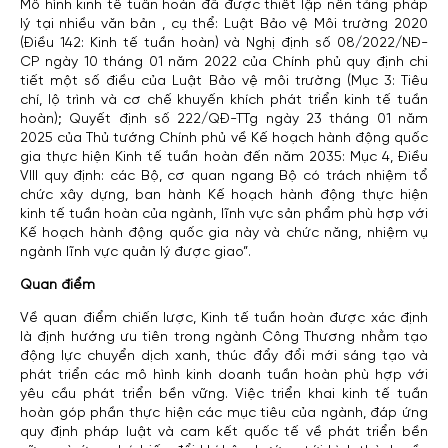
Mô hình kinh tế tuần hoàn đã được thiết lập nền tảng pháp
lý tại nhiều văn bản , cụ thể: Luật Bảo vệ Môi trường 2020
(Điều 142: Kinh tế tuần hoàn) và Nghị định số 08/2022/NĐ-
CP ngày 10 tháng 01 năm 2022 của Chính phủ quy định chi
tiết một số điều của Luật Bảo vệ môi trường (Mục 3: Tiêu
chí, lộ trình và cơ chế khuyến khích phát triển kinh tế tuần
hoàn); Quyết định số 222/QĐ-TTg ngày 23 tháng 01 năm
2025 của Thủ tướng Chính phủ về Kế hoạch hành động quốc
gia thực hiện Kinh tế tuần hoàn đến năm 2035: Mục 4, Điều
VIII quy định: các Bộ, cơ quan ngang Bộ có trách nhiệm tổ
chức xây dựng, ban hành Kế hoạch hành động thực hiện
kinh tế tuần hoàn của ngành, lĩnh vực sản phẩm phù hợp với
Kế hoạch hành động quốc gia này và chức năng, nhiệm vụ
ngành lĩnh vực quản lý được giao”.
Quan điểm
Về quan điểm chiến lược, Kinh tế tuần hoàn được xác định
là định hướng ưu tiên trong ngành Công Thương nhằm tạo
động lực chuyển dịch xanh, thúc đẩy đổi mới sáng tạo và
phát triển các mô hình kinh doanh tuần hoàn phù hợp với
yêu cầu phát triển bền vững. Việc triển khai kinh tế tuần
hoàn góp phần thực hiện các mục tiêu của ngành, đáp ứng
quy định pháp luật và cam kết quốc tế về phát triển bền