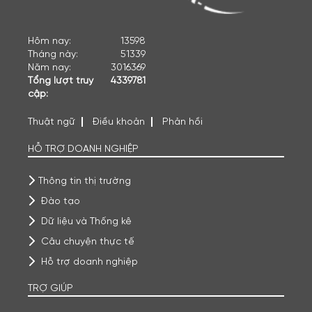
Hôm nay:
13598
Tháng này:
51339
Năm nay:
3016369
Tổng lượt truy
4339781
cập:
Thuật ngữ
Điều khoản
Phản hồi
HỖ TRỢ DOANH NGHIỆP
Thông tin thị trường
Đào tạo
Dữ liệu và Thống kê
Câu chuyện thực tế
Hỗ trợ doanh nghiệp
TRỢ GIÚP