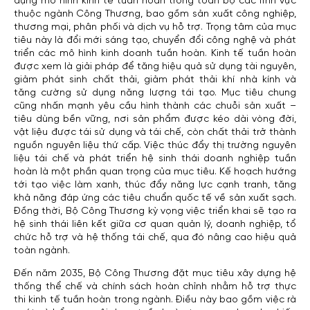
dụng mô hình kinh tế tuần hoàn trong toàn bộ các lĩnh vực
thuộc ngành Công Thương, bao gồm sản xuất công nghiệp,
thương mại, phân phối và dịch vụ hỗ trợ. Trọng tâm của mục
tiêu này là đổi mới sáng tạo, chuyển đổi công nghệ và phát
triển các mô hình kinh doanh tuần hoàn. Kinh tế tuần hoàn
được xem là giải pháp để tăng hiệu quả sử dụng tài nguyên,
giảm phát sinh chất thải, giảm phát thải khí nhà kính và
tăng cường sử dụng năng lượng tái tạo. Mục tiêu chung
cũng nhấn mạnh yêu cầu hình thành các chuỗi sản xuất –
tiêu dùng bền vững, nơi sản phẩm được kéo dài vòng đời,
vật liệu được tái sử dụng và tái chế, còn chất thải trở thành
nguồn nguyên liệu thứ cấp. Việc thúc đẩy thị trường nguyên
liệu tái chế và phát triển hệ sinh thái doanh nghiệp tuần
hoàn là một phần quan trọng của mục tiêu. Kế hoạch hướng
tới tạo việc làm xanh, thúc đẩy năng lực cạnh tranh, tăng
khả năng đáp ứng các tiêu chuẩn quốc tế về sản xuất sạch.
Đồng thời, Bộ Công Thương kỳ vọng việc triển khai sẽ tạo ra
hệ sinh thái liên kết giữa cơ quan quản lý, doanh nghiệp, tổ
chức hỗ trợ và hệ thống tái chế, qua đó nâng cao hiệu quả
toàn ngành.
Đến năm 2035, Bộ Công Thương đặt mục tiêu xây dựng hệ
thống thể chế và chính sách hoàn chỉnh nhằm hỗ trợ thực
thi kinh tế tuần hoàn trong ngành. Điều này bao gồm việc rà