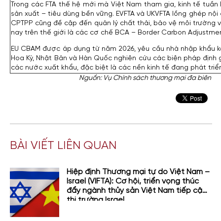
Trong các FTA thế hệ mới mà Việt Nam tham gia, kinh tế tuần 
sản xuất – tiêu dùng bền vững. EVFTA và UKVFTA lồng ghép nội
CPTPP cũng đề cập đến quản lý chất thải, bảo vệ môi trường và
nay trên thế giới là các cơ chế BCA – Border Carbon Adjustmen
EU CBAM được áp dụng từ năm 2026, yêu cầu nhà nhập khẩu kê 
Hoa Kỳ, Nhật Bản và Hàn Quốc nghiên cứu các biện pháp định 
các nước xuất khẩu, đặc biệt là các nền kinh tế đang phát triể
Nguồn: Vụ Chính sách thương mại đa biên
BÀI VIẾT LIÊN QUAN
Hiệp định Thương mại tự do Việt Nam –
Israel (VIFTA): Cơ hội, triển vọng thúc
đẩy ngành thủy sản Việt Nam tiếp cận
thị trường Israel