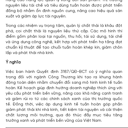
nâng cao năng lực quản lý vòng đời sản phẩm. Thị trường
nguyên liệu tái chế và tiêu dùng tuần hoàn được phát triển
đồng bộ nhằm ổn định nguồn cung, nâng cao hiệu quả sản
xuất và giảm áp lực tài nguyên.
Trong các nhiệm vụ trọng tâm, quản lý chất thải là khâu đột
phá, coi chất thải là nguyên liệu thứ cấp. Các mô hình thí
điểm gồm phân loại tại nguồn, thu hồi, tái sử dụng, tái chế
và ứng dụng công nghệ, kết hợp với phát triển hạ tầng đạt
chuẩn kỹ thuật để tạo chuỗi tuần hoàn khép kín, giảm chôn
lấp và phát thải nhà kính.
Ý nghĩa
Việc ban hành Quyết định 3187/QĐ-BCT có ý nghĩa quan
trọng đối với ngành Công Thương khi tạo ra khung hành
động toàn diện nhằm chuyển đổi sang mô hình kinh tế tuần
hoàn. Kế hoạch giúp định hướng doanh nghiệp thích ứng với
yêu cầu phát triển bền vững, nâng cao khả năng cạnh tranh
và giảm rủi ro từ các chính sách xanh của thị trường quốc
tế. Đồng thời, việc áp dụng kinh tế tuần hoàn góp phần
giảm phát thải khí nhà kính, tiết kiệm tài nguyên và cải thiện
chất lượng môi trường, qua đó thúc đẩy mục tiêu tăng
trưởng xanh và phát triển bền vững của Việt Nam.