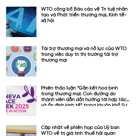
WTO công bố Báo cáo về Trí tuệ nhân
tạo và Phát triển thương mại, Kinh tế-
xã hội
Tài trợ thương mại và nỗ lực của WTO
trong việc duy trì thị trường tài trợ
thương mại
Phiên thảo luận “Gắn kết hòa bình
trong thương mại: Con đường do
thành viên dẫn dắt hướng tới hợp tác
và ổn định kinh tế” trong khuôn khổ Sự
kiện Tuần lễ Hòa bình Geneva
Cập nhật về phiên họp của Uỷ ban
WTO về trị giá tính thuế hải quan