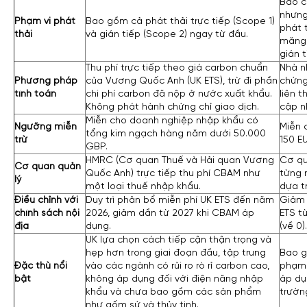
Báo cá
nhưng
Phạm vi phát
Bao gồm cả phát thải trực tiếp (Scope 1)
phát t
thải
và gián tiếp (Scope 2) ngay từ đầu.
măng 
gián t
Thu phí trực tiếp theo giá carbon chuẩn
Nhà n
Phương pháp
của Vương Quốc Anh (UK ETS), trừ đi phần
chứng
tính toán
chi phí carbon đã nộp ở nước xuất khẩu.
liên t
Không phát hành chứng chỉ giao dịch.
cập n
Miễn cho doanh nghiệp nhập khẩu có
Ngưỡng miễn
Miễn 
tổng kim ngạch hàng năm dưới 50.000
trừ
150 E
GBP.
HMRC (Cơ quan Thuế và Hải quan Vương
Cơ qu
Cơ quan quản
Quốc Anh) trực tiếp thu phí CBAM như
từng 
lý
một loại thuế nhập khẩu.
dựa t
Điều chỉnh với
Duy trì phân bổ miễn phí UK ETS đến năm
Giảm 
chính sách nội
2026, giảm dần từ 2027 khi CBAM áp
ETS t
địa
dụng.
(về 0).
UK lựa chọn cách tiếp cận thận trọng và
hẹp hơn trong giai đoạn đầu, tập trung
Bao g
Đặc thù nổi
vào các ngành có rủi ro rò rỉ carbon cao,
phạm 
bật
không áp dụng đối với điện năng nhập
áp dụn
khẩu và chưa bao gồm các sản phẩm
trườn
như gốm sứ và thủy tinh.