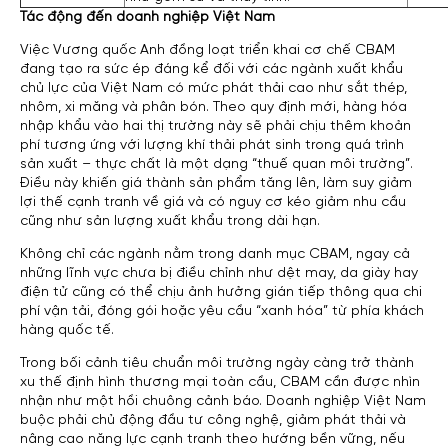
Tác động đến doanh nghiệp Việt Nam
Việc Vương quốc Anh đồng loạt triển khai cơ chế CBAM
đang tạo ra sức ép đáng kể đối với các ngành xuất khẩu
chủ lực của Việt Nam có mức phát thải cao như sắt thép,
nhôm, xi măng và phân bón. Theo quy định mới, hàng hóa
nhập khẩu vào hai thị trường này sẽ phải chịu thêm khoản
phí tương ứng với lượng khí thải phát sinh trong quá trình
sản xuất – thực chất là một dạng “thuế quan môi trường”.
Điều này khiến giá thành sản phẩm tăng lên, làm suy giảm
lợi thế cạnh tranh về giá và có nguy cơ kéo giảm nhu cầu
cũng như sản lượng xuất khẩu trong dài hạn.
Không chỉ các ngành nằm trong danh mục CBAM, ngay cả
những lĩnh vực chưa bị điều chỉnh như dệt may, da giày hay
điện tử cũng có thể chịu ảnh hưởng gián tiếp thông qua chi
phí vận tải, đóng gói hoặc yêu cầu “xanh hóa” từ phía khách
hàng quốc tế.
Trong bối cảnh tiêu chuẩn môi trường ngày càng trở thành
xu thế định hình thương mại toàn cầu, CBAM cần được nhìn
nhận như một hồi chuông cảnh báo. Doanh nghiệp Việt Nam
buộc phải chủ động đầu tư công nghệ, giảm phát thải và
nâng cao năng lực cạnh tranh theo hướng bền vững, nếu