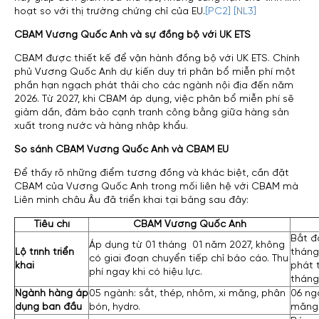
hoạt so với thị trường chứng chỉ của EU.
[PC2]
[NL3]
CBAM Vương Quốc Anh và sự đồng bộ với UK ETS
CBAM được thiết kế để vận hành đồng bộ với UK ETS. Chính
phủ Vương Quốc Anh dự kiến duy trì phân bổ miễn phí một
phần hạn ngạch phát thải cho các ngành nội địa đến năm
2026. Từ 2027, khi CBAM áp dụng, việc phân bổ miễn phí sẽ
giảm dần, đảm bảo cạnh tranh công bằng giữa hàng sản
xuất trong nước và hàng nhập khẩu.
So sánh CBAM Vương Quốc Anh và CBAM EU
Để thấy rõ những điểm tương đồng và khác biệt, cần đặt
CBAM của Vương Quốc Anh trong mối liên hệ với CBAM mà
Liên minh châu Âu đã triển khai tại bảng sau đây:
Tiêu chí
CBAM Vương Quốc Anh
Bắt đ
Áp dụng từ 01 tháng 01 năm 2027, không
Lộ trình triển
tháng
có giai đoạn chuyển tiếp chỉ báo cáo. Thu
khai
phát t
phí ngay khi có hiệu lực.
tháng
Ngành hàng áp
05 ngành: sắt, thép, nhôm, xi măng, phân
06 ngà
dụng ban đầu
bón, hydro.
măng,