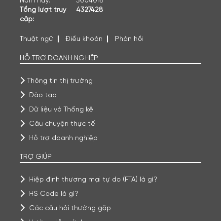
Năm nay:
3004016
Tổng lượt truy
4327428
cập:
Thuật ngữ
Điều khoản
Phản hồi
HỖ TRỢ DOANH NGHIỆP
Thông tin thị trường
Đào tạo
Dữ liệu và Thống kê
Câu chuyện thực tế
Hỗ trợ doanh nghiệp
TRỢ GIÚP
Hiệp định thương mại tự do (FTA) là gì?
HS Code là gì?
Các câu hỏi thường gặp