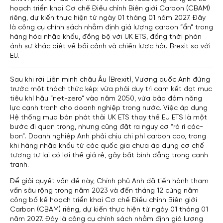
hoạch triển khai Cơ chế Điều chỉnh Biên giới Carbon (CBAM)
riêng, dự kiến thực hiện từ ngày 01 tháng 01 năm 2027. Đây
là công cụ chính sách nhằm định giá lượng carbon “ẩn” trong
hàng hóa nhập khẩu, đồng bộ với UK ETS, đồng thời phản
ánh sự khác biệt về bối cảnh và chiến lược hậu Brexit so với
EU.
Sau khi rời Liên minh châu Âu (Brexit), Vương quốc Anh đứng
trước một thách thức kép: vừa phải duy trì cam kết đạt mục
tiêu khí hậu “net-zero” vào năm 2050, vừa bảo đảm năng
lực cạnh tranh cho doanh nghiệp trong nước. Việc áp dụng
Hệ thống mua bán phát thải UK ETS thay thế EU ETS là một
bước đi quan trọng, nhưng cũng đặt ra nguy cơ “rò rỉ các-
bon”. Doanh nghiệp Anh phải chịu chi phí carbon cao, trong
khi hàng nhập khẩu từ các quốc gia chưa áp dụng cơ chế
tương tự lại có lợi thế giá rẻ, gây bất bình đẳng trong cạnh
tranh.
Để giải quyết vấn đề này, Chính phủ Anh đã tiến hành tham
vấn sâu rộng trong năm 2023 và đến tháng 12 cùng năm
công bố kế hoạch triển khai Cơ chế Điều chỉnh Biên giới
Carbon (CBAM) riêng, dự kiến thực hiện từ ngày 01 tháng 01
năm 2027. Đây là công cụ chính sách nhằm định giá lượng