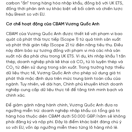
carbon “ẩn” trong hàng hóa nhập khẩu, đồng bộ với UK ETS,
đồng thời phản ánh sự khác biệt về bối cảnh và chiến lược
hậu Brexit so với EU.
Cơ chế hoạt động của CBAM Vương Quốc Anh
CBAM của Vương Quốc Anh được thiết kế với phạm vi bao
quát cả phát thải trực tiếp (Scope 1) từ quá trình sản xuất
và phát thải gián tiếp (Scope 2) từ điện năng tiêu thụ. Điều
này đảm bảo sự tương đồng với phạm vi mà các nhà sản
xuất nội địa phải chịu trong UK ETS. Ví dụ, khi nhập khẩu 1 tấn
thép, doanh nghiệp phải kê khai cả CO₂ từ lò luyện thép và
CO₂ từ điện sử dụng trong sản xuất. Trong trường hợp thiếu
dữ liệu thực tế, Vương Quốc Anh cho phép sử dụng giá trị
phát thải mặc định dựa trên mức trung bình toàn cầu của
ngành. Tuy nhiên, về dài hạn, Chính phủ khuyến khích doanh
nghiệp cung cấp dữ liệu thực tế để tăng tính minh bạch và
chính xác.
Để giảm gánh nặng hành chính, Vương Quốc Anh đưa ra
ngưỡng miễn trừ: doanh nghiệp nhập khẩu có tổng giá trị
hàng hóa thuộc diện CBAM dưới 50.000 GBP/năm sẽ không
phải đăng ký và nộp phí. Đây là điểm khác biệt đáng chú ý
so với EU, vốn áp ngưỡng miễn theo từng lô hàng nhỏ lẻ.