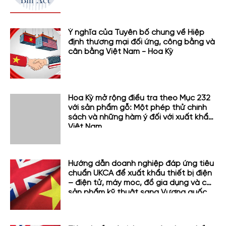
Ý nghĩa của Tuyên bố chung về Hiệp
định thương mại đối ứng, công bằng và
cân bằng Việt Nam - Hoa Kỳ
Hoa Kỳ mở rộng điều tra theo Mục 232
với sản phẩm gỗ: Một phép thử chính
sách và những hàm ý đối với xuất khẩu
Việt Nam
Hướng dẫn doanh nghiệp đáp ứng tiêu
chuẩn UKCA để xuất khẩu thiết bị điện
– điện tử, máy móc, đồ gia dụng và các
sản phẩm kỹ thuật sang Vương quốc
Anh