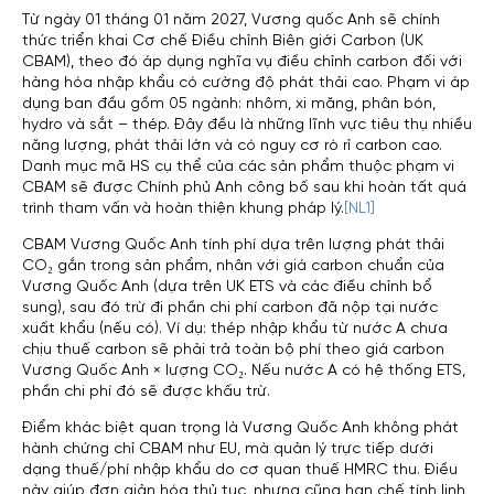
Từ ngày 01 tháng 01 năm 2027, Vương quốc Anh sẽ chính
thức triển khai Cơ chế Điều chỉnh Biên giới Carbon (UK
CBAM), theo đó áp dụng nghĩa vụ điều chỉnh carbon đối với
hàng hóa nhập khẩu có cường độ phát thải cao. Phạm vi áp
dụng ban đầu gồm 05 ngành: nhôm, xi măng, phân bón,
hydro và sắt – thép. Đây đều là những lĩnh vực tiêu thụ nhiều
năng lượng, phát thải lớn và có nguy cơ rò rỉ carbon cao.
Danh mục mã HS cụ thể của các sản phẩm thuộc phạm vi
CBAM sẽ được Chính phủ Anh công bố sau khi hoàn tất quá
trình tham vấn và hoàn thiện khung pháp lý
.
[NL1]
CBAM Vương Quốc Anh tính phí dựa trên lượng phát thải
CO₂ gắn trong sản phẩm, nhân với giá carbon chuẩn của
Vương Quốc Anh (dựa trên UK ETS và các điều chỉnh bổ
sung), sau đó trừ đi phần chi phí carbon đã nộp tại nước
xuất khẩu (nếu có). Ví dụ: thép nhập khẩu từ nước A chưa
chịu thuế carbon sẽ phải trả toàn bộ phí theo giá carbon
Vương Quốc Anh × lượng CO₂. Nếu nước A có hệ thống ETS,
phần chi phí đó sẽ được khấu trừ.
Điểm khác biệt quan trọng là Vương Quốc Anh không phát
hành chứng chỉ CBAM như EU, mà quản lý trực tiếp dưới
dạng thuế/phí nhập khẩu do cơ quan thuế HMRC thu. Điều
này giúp đơn giản hóa thủ tục, nhưng cũng hạn chế tính linh