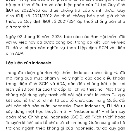
bộ quá trình điều tra và các biện pháp của EU tại Quy định
(EU) số 2022/433 áp thuế chống trợ cấp chính thức;, Quy
định (EU) số 2021/2012 áp thuế chống bán phá giá chính
thức; và Quy định (EU) số 2021/854 áp thuế chống bán phá
giá tạm thời.
Ngày 02 tháng 10 năm 2025, báo cáo của Ban Hội thẩm đối
với vụ việc này đã được công bố, trong đó kết luận về việc
EU đã vi phạm các nghĩa vụ theo Hiệp định SCM và Hiệp
định ADA.
Lập luận của Indonesia
Trong đơn kiện gửi Ban Hội thẩm, Indonesia cho rằng EU đã
mở rộng quá mức phạm vi và ý nghĩa của các điều khoản
trong Hiệp định SCM và ADA, dẫn đến những kết luận sai
lệch về sự tồn tại của trợ cấp, lợi ích và thiệt hại. Một trong
những nội dung gây tranh cãi nổi bật nhất là cách EU quy
kết các hỗ trợ tài chính từ các tổ chức của Trung Quốc đối
với các nhà sản xuất Indonesia. Theo Indonesia, EU đã tự
xây dựng một học thuyết mới – “inducement” – nhằm suy
đoán rằng Chính phủ Indonesia (GOID) đã “kích thích” hoặc
“khuyến khích” các tổ chức tài chính Trung Quốc cung cấp hỗ
trợ cho ngành thép không gỉ của Indonesia, từ đó quy gán