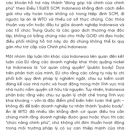
các khoản hỗ trợ này thành “đóng góp tài chính của chính
phủ” theo Điều 1.1(a)(1) SCM. Indonesia khẳng định cách diễn
giải như vậy hoàn toàn không có trong Hiệp định SCM, đi
ngược lại án lệ WTO và thiếu cơ sở thực chứng. Các thỏa
thuận vay vốn hoặc đầu tư giữa doanh nghiệp Indonesia và
các tổ chức Trung Quốc là các giao dịch thương mại độc
lập, không có bằng chứng nào cho thấy GOID chỉ đạo hoặc
điều phối những hỗ trợ này, do đó chúng không thể bị quy
gán như trợ cấp của Chính phủ Indonesia.
Một nhóm lập luận lớn khác của Indonesia liên quan đến kết
luận của EU rằng các doanh nghiệp khai thác quặng nickel
tại Indonesia là “cơ quan công quyền” (public body). Dựa
trên phân tích của mình, EU cho rằng các công ty này bị chi
phối bởi quy định pháp lý nghiêm ngặt, chịu sự kiểm soát
đáng kể của nhà nước và hoạt động trong một lĩnh vực mà
nhà nước nắm quyền sở hữu tài nguyên. Tuy nhiên, Indonesia
phản bác rằng việc chịu sự quản lý chặt chẽ trong lĩnh vực
khai khoáng – vốn là đặc điểm phổ biến trên toàn thế giới –
không đủ để biến doanh nghiệp tư nhân thành “public body”.
Án lệ WTO đã nhiều lần khẳng định cơ quan điều tra cần
chứng minh rằng doanh nghiệp được giao hoặc thực thi các
“chức năng chính phủ”, chứ không chỉ đơn thuần hoạt động
trong môi trường pháp lý có sự can thiệp mạnh của nhà