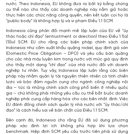
nước. Theo Indonesia, EU không đưa ra bất kỳ bằng chứng
cụ thể nào cho thấy các doanh nghiệp này nắm giữ hoặc
thực hiện các chức năng công quyền, nên kết luận coi họ là
“public body” là không hợp lý và vi phạm Điều 1.1 SCM.
Indonesia cũng phản đối mạnh mẽ lập luận của EU về “ủy
thác hoặc chỉ đạo” (entrustment or direction) theo Điều 1.1(a)
(1)(iv) SCM. EU cho rằng các biện pháp chính sách của
Indonesia như cấm xuất khẩu quặng nickel, quy định giá sàn
(Domestic Price Obligation – DPO) và yêu cầu bán quặng
cho các nhà máy luyện kim trong nước với mức giá quy định
cho thấy một dạng “chỉ đạo” của nhà nước đối với doanh
nghiệp tư nhân. Tuy vậy, Indonesia lập luận rằng các biện
pháp này nhằm quản lý tài nguyên thiên nhiên có tính chiến
lược và bảo đảm nguồn cung cho ngành công nghiệp nội
địa – tức là những chính sách công phổ biến ở nhiều quốc
gia – chứ không phải những yêu cầu cụ thể bắt buộc doanh
nghiệp phải cung cấp hàng hóa cho các bên nhất định. Việc
EU đánh đồng chính sách quản lý nhà nước với “ủy thác/chỉ
đạo” là cách hiểu sai về bản chất của Điều 1.1 SCM.
Bên cạnh đó, Indonesia cho rằng EU đã sử dụng phương
pháp xác định lợi ích không phù hợp khi lựa chọn
benchmark. Hiệp định SCM yêu cầu trước tiên phải sử dụng