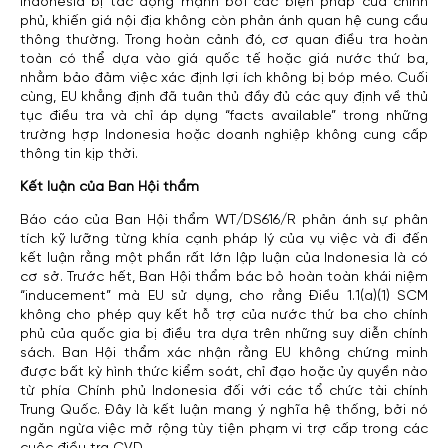
Indonesia bị tác động mạnh bởi các biện pháp của chính
phủ, khiến giá nội địa không còn phản ánh quan hệ cung cầu
thông thường. Trong hoàn cảnh đó, cơ quan điều tra hoàn
toàn có thể dựa vào giá quốc tế hoặc giá nước thứ ba,
nhằm bảo đảm việc xác định lợi ích không bị bóp méo. Cuối
cùng, EU khẳng định đã tuân thủ đầy đủ các quy định về thủ
tục điều tra và chỉ áp dụng “facts available” trong những
trường hợp Indonesia hoặc doanh nghiệp không cung cấp
thông tin kịp thời.
Kết luận của Ban Hội thẩm
Báo cáo của Ban Hội thẩm WT/DS616/R phản ánh sự phân
tích kỹ lưỡng từng khía cạnh pháp lý của vụ việc và đi đến
kết luận rằng một phần rất lớn lập luận của Indonesia là có
cơ sở. Trước hết, Ban Hội thẩm bác bỏ hoàn toàn khái niệm
“inducement” mà EU sử dụng, cho rằng Điều 1.1(a)(1) SCM
không cho phép quy kết hỗ trợ của nước thứ ba cho chính
phủ của quốc gia bị điều tra dựa trên những suy diễn chính
sách. Ban Hội thẩm xác nhận rằng EU không chứng minh
được bất kỳ hình thức kiểm soát, chỉ đạo hoặc ủy quyền nào
từ phía Chính phủ Indonesia đối với các tổ chức tài chính
Trung Quốc. Đây là kết luận mang ý nghĩa hệ thống, bởi nó
ngăn ngừa việc mở rộng tùy tiện phạm vi trợ cấp trong các