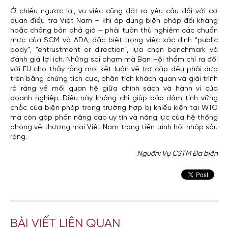
Ở chiều ngược lại, vụ việc cũng đặt ra yêu cầu đối với cơ
quan điều tra Việt Nam – khi áp dụng biện pháp đối kháng
hoặc chống bán phá giá – phải tuân thủ nghiêm các chuẩn
mực của SCM và ADA, đặc biệt trong việc xác định “public
body”, “entrustment or direction”, lựa chọn benchmark và
đánh giá lợi ích. Những sai phạm mà Ban Hội thẩm chỉ ra đối
với EU cho thấy rằng mọi kết luận về trợ cấp đều phải dựa
trên bằng chứng tích cực, phân tích khách quan và giải trình
rõ ràng về mối quan hệ giữa chính sách và hành vi của
doanh nghiệp. Điều này không chỉ giúp bảo đảm tính vững
chắc của biện pháp trong trường hợp bị khiếu kiện tại WTO
mà còn góp phần nâng cao uy tín và năng lực của hệ thống
phòng vệ thương mại Việt Nam trong tiến trình hội nhập sâu
rộng.
Nguồn: Vụ CSTM Đa biên
BÀI VIẾT LIÊN QUAN