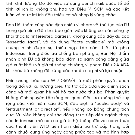
tính định lượng. Do đó, việc sử dụng benchmark quốc tế để
tính lợi ích là không phù hợp với Điều 14 SCM, và các kết
luận về mức lợi ích đều thiếu cơ sở pháp lý vững chắc.
Ban Hội thẩm cũng xác định nhiều vi phạm về thủ tục của EU
trong quá trình điều tra, bao gồm việc không coi các công ty
khai thác là “interested parties”, không cung cấp đầy đủ các
“essential facts”, và áp dụng “facts available” mà không
chứng minh được sự thiếu hợp tác cần thiết từ phía
Indonesia. Trong điều tra chống bán phá giá, Ban Hội thẩm
nhận định EU đã không bảo đảm so sánh công bằng giữa
giá xuất khẩu và giá trị thông thường, vi phạm Điều 2.4 ADA
khi khấu trừ không đối xứng các khoản chi phí và lợi nhuận.
Nhìn chung, báo cáo WT/DS616/R là một phán quyết quan
trọng đối với xu hướng điều tra trợ cấp dựa vào chính sách
công và mối quan hệ với hỗ trợ nước thứ ba. Phán quyết
khẳng định nguyên tắc rằng cơ quan điều tra không thể suy
rộng các khái niệm của SCM, đặc biệt là “public body” và
“entrustment or direction”, nếu không có bằng chứng tích
cực. Vụ việc không chỉ tác động trực tiếp đến ngành thép
của Indonesia mà còn có giá trị hệ thống đối với cách thức
các thành viên WTO tiến hành điều tra trợ cấp trong bối
cảnh chuỗi cung ứng ngày càng phức tạp và mô hình hợp