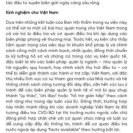
tác đầu tư xuyên biên giới ngày càng sâu rộng.
Kinh nghiệm cho Việt Nam
Dựa trên những kết luận của Ban Hội thẩm trong vụ việc này,
có thể rút ra một số bài học quan trọng cho Việt Nam trong
cả vai trò bị điều tra và cơ quan điều tra khi áp dụng các
biện pháp phòng vệ thương mại. Trước hết, vụ kiện cho thấy
tầm quan trọng của việc duy trì khuôn khổ pháp lý và chính
sách công một cách minh bạch, nhất quán, đồng thời chuẩn
bị kỹ lưỡng hồ sơ và chứng cứ trong các vụ kiện quốc tế,
đặc biệt là khi các biện pháp quản lý ngành – như quản lý
tài nguyên, quy hoạch, hay chính sách thu hút đầu tư – có
thể bị diễn giải thành các hành vi trợ cấp. Việt Nam, với đặc
thù nhiều lĩnh vực có sự tham gia mạnh của Nhà nước và hệ
thống chính sách công tương đối dày đặc, cần hết sức lưu ý
tránh để các biện pháp quản lý kinh tế vĩ mô bị quy chụp
thành “ủy thác”, “chỉ đạo” hoặc “hỗ trợ gián tiếp” theo cách
mở rộng như trong lập luận của EU. Đồng thời, trường hợp
này nhấn mạnh rằng khi các doanh nghiệp Việt Nam là đối
tượng điều tra CVD/AD tại thị trường nước ngoài, cần chủ
động phối hợp chặt chẽ với cơ quan chức năng và luật sư
để cung cấp đầy đủ thông tin, tránh để cơ quan điều tra
nước ngoài áp dụng “facts available” theo hướng bất lợi.