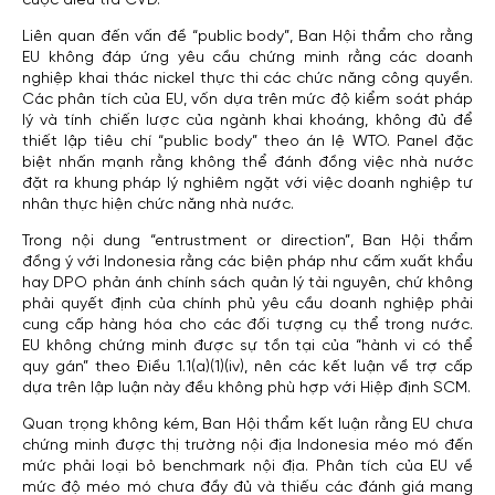
cuộc điều tra CVD.
Liên quan đến vấn đề “public body”, Ban Hội thẩm cho rằng
EU không đáp ứng yêu cầu chứng minh rằng các doanh
nghiệp khai thác nickel thực thi các chức năng công quyền.
Các phân tích của EU, vốn dựa trên mức độ kiểm soát pháp
lý và tính chiến lược của ngành khai khoáng, không đủ để
thiết lập tiêu chí “public body” theo án lệ WTO. Panel đặc
biệt nhấn mạnh rằng không thể đánh đồng việc nhà nước
đặt ra khung pháp lý nghiêm ngặt với việc doanh nghiệp tư
nhân thực hiện chức năng nhà nước.
Trong nội dung “entrustment or direction”, Ban Hội thẩm
đồng ý với Indonesia rằng các biện pháp như cấm xuất khẩu
hay DPO phản ánh chính sách quản lý tài nguyên, chứ không
phải quyết định của chính phủ yêu cầu doanh nghiệp phải
cung cấp hàng hóa cho các đối tượng cụ thể trong nước.
EU không chứng minh được sự tồn tại của “hành vi có thể
quy gán” theo Điều 1.1(a)(1)(iv), nên các kết luận về trợ cấp
dựa trên lập luận này đều không phù hợp với Hiệp định SCM.
Quan trọng không kém, Ban Hội thẩm kết luận rằng EU chưa
chứng minh được thị trường nội địa Indonesia méo mó đến
mức phải loại bỏ benchmark nội địa. Phân tích của EU về
mức độ méo mó chưa đầy đủ và thiếu các đánh giá mang