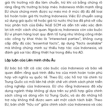
giá thị trường nội địa làm chuẩn, trừ khi có bằng chứng rõ
ràng rằng thị trường bị bóp méo. Indonesia nhấn mạnh rằng
EU chưa chứng minh được sự méo mó ở mức độ đủ để loại
bỏ hoàn toàn giá thị trường Indonesia. Việc EU chuyển sang
sử dụng giá quốc tế hoặc giá từ nước thứ ba đã phá vỡ cấu
trúc phân tích của Điều 14(d) SCM và dẫn tới việc xác định
lợi ích một cách chủ quan. Ngoài ra, Indonesia còn cáo buộc
EU vi phạm hàng loạt quy định tố tụng như không công nhận
các công ty khai thác là “interested parties”, không cung
cấp đầy đủ các “essential facts”, áp dụng “facts available”
mà không chứng minh sự thiếu hợp tác của Indonesia, và
đánh giá sai tác động thiệt hại trong điều tra AD.
Lập luận của Liên minh châu Âu
EU bác bỏ tất cả các cáo buộc của Indonesia và bảo vệ
quan điểm rằng quá trình điều tra của mình hoàn toàn phù
hợp với nghĩa vụ quốc tế. Theo EU, các hỗ trợ tài chính từ
Trung Quốc có mối liên hệ chặt chẽ với chính sách phát triển
công nghiệp của Indonesia. EU cho rằng Indonesia đã xây
dựng ngành thép không gỉ dựa trên sự phối hợp giữa chính
sách công và dòng vốn từ Trung Quốc, và do đó những hỗ
trợ này không thể được xem xét một cách tách biệt. Theo
EU, bản chất “hữu cơ” giữa chính sách của Indonesia và các