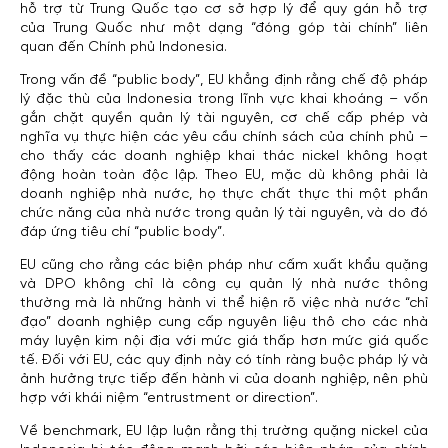
hỗ trợ từ Trung Quốc tạo cơ sở hợp lý để quy gán hỗ trợ
của Trung Quốc như một dạng “đóng góp tài chính” liên
quan đến Chính phủ Indonesia.
Trong vấn đề “public body”, EU khẳng định rằng chế độ pháp
lý đặc thù của Indonesia trong lĩnh vực khai khoáng – vốn
gắn chặt quyền quản lý tài nguyên, cơ chế cấp phép và
nghĩa vụ thực hiện các yêu cầu chính sách của chính phủ –
cho thấy các doanh nghiệp khai thác nickel không hoạt
động hoàn toàn độc lập. Theo EU, mặc dù không phải là
doanh nghiệp nhà nước, họ thực chất thực thi một phần
chức năng của nhà nước trong quản lý tài nguyên, và do đó
đáp ứng tiêu chí “public body”.
EU cũng cho rằng các biện pháp như cấm xuất khẩu quặng
và DPO không chỉ là công cụ quản lý nhà nước thông
thường mà là những hành vi thể hiện rõ việc nhà nước “chỉ
đạo” doanh nghiệp cung cấp nguyên liệu thô cho các nhà
máy luyện kim nội địa với mức giá thấp hơn mức giá quốc
tế. Đối với EU, các quy định này có tính ràng buộc pháp lý và
ảnh hưởng trực tiếp đến hành vi của doanh nghiệp, nên phù
hợp với khái niệm “entrustment or direction”.
Về benchmark, EU lập luận rằng thị trường quặng nickel của