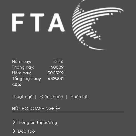
Hôm nay:
3148
Tháng này:
40889
Năm nay:
3005919
Tổng lượt truy
4329331
cập:
Thuật ngữ
Điều khoản
Phản hồi
HỖ TRỢ DOANH NGHIỆP
Thông tin thị trường
Đào tạo