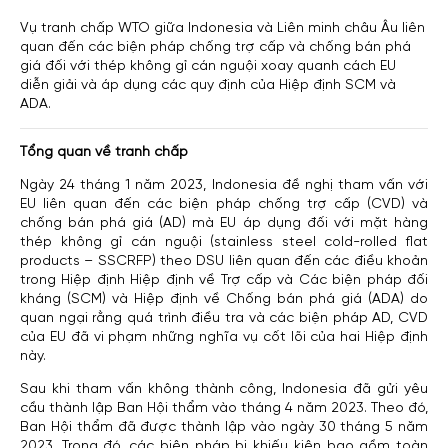
Vụ tranh chấp WTO giữa Indonesia và Liên minh châu Âu liên
quan đến các biện pháp chống trợ cấp và chống bán phá
giá đối với thép không gỉ cán nguội xoay quanh cách EU
diễn giải và áp dụng các quy định của Hiệp định SCM và
ADA.
Tổng quan về tranh chấp
Ngày 24 tháng 1 năm 2023, Indonesia đề nghị tham vấn với
EU liên quan đến các biện pháp chống trợ cấp (CVD) và
chống bán phá giá (AD) mà EU áp dụng đối với mặt hàng
thép không gỉ cán nguội (stainless steel cold-rolled flat
products – SSCRFP) theo DSU liên quan đến các điều khoản
trong Hiệp định Hiệp định về Trợ cấp và Các biện pháp đối
kháng (SCM) và Hiệp định về Chống bán phá giá (ADA) do
quan ngại rằng quá trình điều tra và các biện pháp AD, CVD
của EU đã vi phạm những nghĩa vụ cốt lõi của hai Hiệp định
này.
Sau khi tham vấn không thành công, Indonesia đã gửi yêu
cầu thành lập Ban Hội thẩm vào tháng 4 năm 2023. Theo đó,
Ban Hội thẩm đã được thành lập vào ngày 30 tháng 5 năm
2023. Trong đó, các biện pháp bị khiếu kiện bao gồm toàn