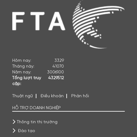
Hôm nay:
3329
Tháng này:
41070
Năm nay:
3006100
Tổng lượt truy
4329512
cập:
Thuật ngữ
Điều khoản
Phản hồi
HỖ TRỢ DOANH NGHIỆP
Thông tin thị trường
Đào tạo