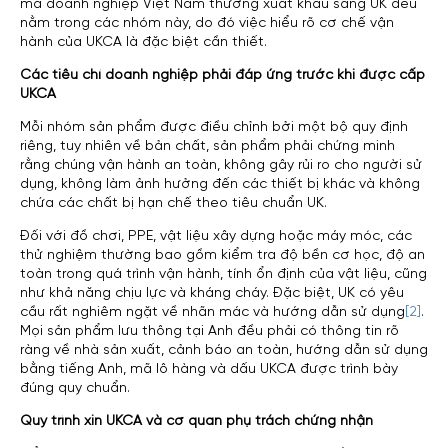
mà doanh nghiệp Việt Nam thường xuất khẩu sang UK đều
nằm trong các nhóm này, do đó việc hiểu rõ cơ chế vận
hành của UKCA là đặc biệt cần thiết.
Các tiêu chí doanh nghiệp phải đáp ứng trước khi được cấp
UKCA
Mỗi nhóm sản phẩm được điều chỉnh bởi một bộ quy định
riêng, tuy nhiên về bản chất, sản phẩm phải chứng minh
rằng chúng vận hành an toàn, không gây rủi ro cho người sử
dụng, không làm ảnh hưởng đến các thiết bị khác và không
chứa các chất bị hạn chế theo tiêu chuẩn UK.
Đối với đồ chơi, PPE, vật liệu xây dựng hoặc máy móc, các
thử nghiệm thường bao gồm kiểm tra độ bền cơ học, độ an
toàn trong quá trình vận hành, tính ổn định của vật liệu, cũng
như khả năng chịu lực và kháng cháy. Đặc biệt, UK có yêu
cầu rất nghiêm ngặt về nhãn mác và hướng dẫn sử dụng
[2]
.
Mọi sản phẩm lưu thông tại Anh đều phải có thông tin rõ
ràng về nhà sản xuất, cảnh báo an toàn, hướng dẫn sử dụng
bằng tiếng Anh, mã lô hàng và dấu UKCA được trình bày
đúng quy chuẩn.
Quy trình xin UKCA và cơ quan phụ trách chứng nhận