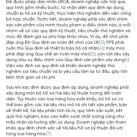
Để được phép dán nhãn UKCA, doanh nghiệp cần trải qua
quy trình gồm nhiều bước, từ nhận diện quy định áp dụng,
chuẩn bị hồ sơ kỹ thuật, thực hiện thử nghiệm đến việc công
bố hợp chuẩn. Trước hết, doanh nghiệp phải xác định chính
xác sản phẩm của mình thuộc phạm vi điều chỉnh nào, vì mỗi
nhóm sẽ có các quy định kỹ thuật, tiêu chuẩn thử nghiệm và
mức độ đánh giá sự phù hợp khác nhau. Ví dụ, đồ chơi phải
đáp ứng Bộ Quy định an toàn đồ chơi của UK
[3]
; PPE phải
tuân thủ Quy định về thiết bị bảo hộ cá nhân
[4]
; máy móc
phải đáp ứng Quy chế an toàn máy móc
[5]
; còn vật liệu xây
dựng chịu sự điều chỉnh của Quy định sản phẩm xây dựng
[6]
.
Việc xác định sai quy định sẽ khiến doanh nghiệp thử
nghiệm sai tiêu chuẩn và bị yêu cầu làm lại từ đầu, gây tốn
kém thời gian và chi phí.
Sau khi xác định được quy định áp dụng, doanh nghiệp phải
xây dựng một bộ hồ sơ/tài liệu kỹ thuật tương đối toàn
diện. Tùy thuộc vào loại hàng hóa xuất khẩu, bộ hồ sơ có
thể bao gồm các tài liệu như mô tả chi tiết sản phẩm, bản
vẽ thiết kế, tài liệu phân tích rủi ro, quy trình sản xuất, kết
quả thử nghiệm, báo cáo kiểm soát chất lượng cũng như
mẫu nhãn và hướng dẫn sử dụng. Doanh nghiệp cần tham
khảo quy định chính xác về tài liệu/hồ sơ kỹ thuật đối với
từng loại hàng hóa.
[7]