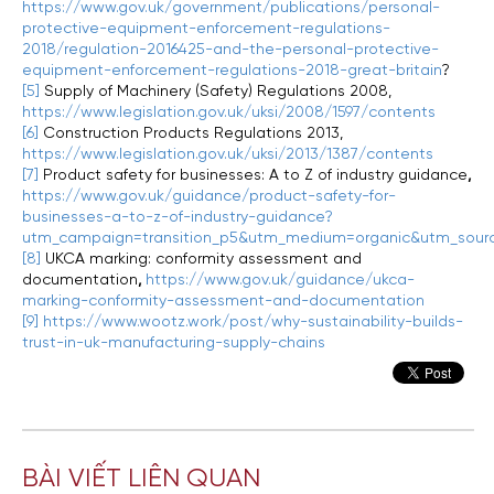
https://www.gov.uk/government/publications/personal-
protective-equipment-enforcement-regulations-
2018/regulation-2016425-and-the-personal-protective-
equipment-enforcement-regulations-2018-great-britain
?
[5]
Supply of Machinery (Safety) Regulations 2008,
https://www.legislation.gov.uk/uksi/2008/1597/contents
[6]
Construction Products Regulations 2013,
https://www.legislation.gov.uk/uksi/2013/1387/contents
[7]
Product safety for businesses: A to Z of industry guidance
,
https://www.gov.uk/guidance/product-safety-for-
businesses-a-to-z-of-industry-guidance?
utm_campaign=transition_p5&utm_medium=organic&utm_sour
[8]
UKCA marking: conformity assessment and
documentation
,
https://www.gov.uk/guidance/ukca-
marking-conformity-assessment-and-documentation
[9]
https://www.wootz.work/post/why-sustainability-builds-
trust-in-uk-manufacturing-supply-chains
BÀI VIẾT LIÊN QUAN