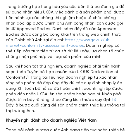
Trong trường hợp hàng hóa yêu cầu bên thứ ba đánh giá để
sử dụng nhãn hiệu UKCA, việc đánh giá sản phẩm phải được
tiến hành tại các phòng thí nghiệm hoặc tổ chức chứng
nhận độc lập được Chính phủ Anh công nhận, còn được gọi
là UK Approved Bodies. Danh sách đầy đủ các Approved
Bodies được công bố công khai trên trang web chính thức
của Chính phủ Anh tại địa chỉ:
https://www.gov.uk/uk-
market-conformity-assessment-bodies
. Doanh nghiệp có
thể tiếp cận trực tiếp từ cơ sở dữ liệu này, lựa chọn tổ chức
chứng nhận phù hợp với loại sản phẩm của mình.
Sau khi hoàn tất thử nghiệm, doanh nghiệp phải tiến hành
soạn thảo Tuyên bố Hợp chuẩn của UK (UK Declaration of
Conformity). Trong tài liệu này, doanh nghiệp tự xác nhận
rằng sản phẩm đã đáp ứng đầy đủ các quy định pháp lý áp
dụng. Khi toàn bộ hồ sơ đã hoàn chỉnh, doanh nghiệp được
phép dán nhãn UKCA lên sản phẩm hoặc bao bì. Nhãn phải
được trình bày rõ ràng, theo đúng kích thước quy định.
[8]
Đây là bước cuối cùng để sản phẩm chính thức lưu thông tại
thị trường Anh.
Khuyến nghị dành cho doanh nghiệp Việt Nam
Trong bối cảnh Vương quốc Anh đang tiếp tục hoàn thiện hệ