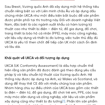
Sau Brexit, Vương quốc Anh đã xây dựng một hệ thống tiêu
chuẩn riêng biệt so với Liên minh châu Âu và áp dụng dấu
chứng nhận UKCA như một điều kiện bắt buộc để sản phẩm
được phân phối tại thị trường này. Đối với doanh nghiệp Việt
Nam, đặc biệt là các ngành xuất khẩu có hàm lượng kỹ
thuật cao như thiết bị điện – điện tử, đồ gia dụng, đồ chơi,
trang thiết bị bảo hộ cá nhân (PPE), máy móc công nghiệp,
vật liệu xây dựng và thiết bị đo lường, việc tuân thủ đầy đủ
UKCA là yếu tố then chốt để tiếp cận UK một cách ổn định
và lâu dài.
Khái quát về UKCA và đối tượng áp dụng
UKCA (UK Conformity Assessment) là dấu hợp chuẩn thể
hiện rằng sản phẩm đã được đánh giá theo đúng yêu cầu
pháp lý và tiêu chuẩn kỹ thuật của Vương quốc Anh. Hệ
thống này được áp dụng tại Anh, xứ Wales và Scotland, và
dùng để thay thế CE đối với nhiều chủng loại sản phẩm.
Nhóm hàng chịu sự điều chỉnh của UKCA bao gồm các thiết
bị điện – điện tử, đồ gia dụng, đồ chơi trẻ em, PPE, các loại
máy móc dân dụng và công nghiệp, vật liệu và sản phẩm
xây dựng cũng như thiết bị đo lường
[1]
. Phần lớn sản phẩm