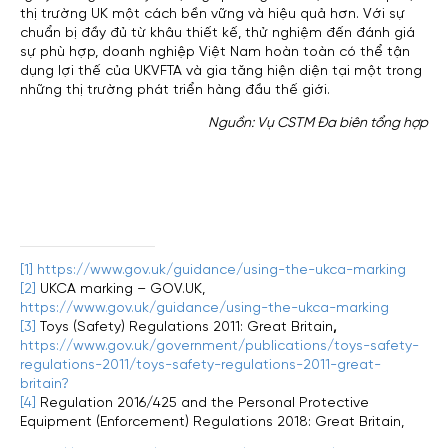
thị trường UK một cách bền vững và hiệu quả hơn. Với sự
chuẩn bị đầy đủ từ khâu thiết kế, thử nghiệm đến đánh giá
sự phù hợp, doanh nghiệp Việt Nam hoàn toàn có thể tận
dụng lợi thế của UKVFTA và gia tăng hiện diện tại một trong
những thị trường phát triển hàng đầu thế giới.
Nguồn: Vụ CSTM Đa biên tổng hợp
[1]
https://www.gov.uk/guidance/using-the-ukca-marking
[2]
UKCA marking – GOV.UK,
https://www.gov.uk/guidance/using-the-ukca-marking
[3]
Toys (Safety) Regulations 2011: Great Britain
,
https://www.gov.uk/government/publications/toys-safety-
regulations-2011/toys-safety-regulations-2011-great-
britain?
[4]
Regulation 2016/425 and the Personal Protective
Equipment (Enforcement) Regulations 2018: Great Britain,