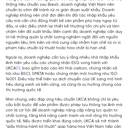
thống tiêu chuẩn sau Brexit, doanh nghiệp Việt Nam nên
chuẩn bị sớm để tránh rủi ro gián đoạn xuất khẩu. Doanh
nghiệp không nên chờ đợi đến khi đối tác nhập khẩu yêu
cầu mà cần chủ động thiết kế sản phẩm phù hợp ngay từ
đầu, vì việc điều chỉnh lại thiết kế thường tốn chi phí và làm
chậm tiến độ xuất khẩu. Bên cạnh đó, doanh nghiệp cần duy
trì hệ thống quản lý chất lượng nghiêm ngặt đối với nguồn
nguyên liệu, linh kiện và nhà cung cấp nhằm hạn chế rủi ro vi
phạm tiêu chuẩn kỹ thuật hoặc hóa chất bị hạn chế.
Ngoài ra, doanh nghiệp cần lưu ý rằng nhiều nhà nhập khẩu
Anh hiện yêu cầu các chứng nhận ESG song hành với
UKCA
[9]
, bao gồm báo cáo khí thải carbon, chứng nhận xã
hội như BSCI, SMETA hoặc chứng nhận môi trường như ISO
14001. Điều này thể hiện sự dịch chuyển của UK sang mô hình
tiêu dùng xanh và bền vững, và cũng là xu hướng chung của
thị trường quốc tế.
Nhìn chung, việc đáp ứng tiêu chuẩn UKCA không chỉ là yêu
cầu bắt buộc để sản phẩm được phép lưu thông tại Anh mà
còn là cơ hội để doanh nghiệp nâng cấp năng lực quản trị
chất lượng, tăng khả năng cạnh tranh và mở rộng thị trường
quốc tế. Nếu được triển khai đúng cách, UKCA sẽ trở thành
“giấy thông hành kỹ thuật” giúp hàng hóa Việt Nam tiếp cận