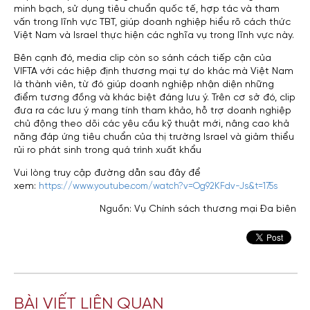
minh bạch, sử dụng tiêu chuẩn quốc tế, hợp tác và tham
vấn trong lĩnh vực TBT, giúp doanh nghiệp hiểu rõ cách thức
Việt Nam và Israel thực hiện các nghĩa vụ trong lĩnh vực này.
Bên cạnh đó, media clip còn so sánh cách tiếp cận của
VIFTA với các hiệp định thương mại tự do khác mà Việt Nam
là thành viên, từ đó giúp doanh nghiệp nhận diện những
điểm tương đồng và khác biệt đáng lưu ý. Trên cơ sở đó, clip
đưa ra các lưu ý mang tính tham khảo, hỗ trợ doanh nghiệp
chủ động theo dõi các yêu cầu kỹ thuật mới, nâng cao khả
năng đáp ứng tiêu chuẩn của thị trường Israel và giảm thiểu
rủi ro phát sinh trong quá trình xuất khẩu
Vui lòng truy cập đường dẫn sau đây để
xem:
https://www.youtube.com/watch?v=Og92KFdv-Js&t=175s
Nguồn: Vụ Chính sách thương mại Đa biên
BÀI VIẾT LIÊN QUAN