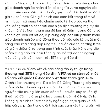
sách thương mại Đa biên, Bộ Công Thương xây dựng nhằm
giúp doanh nghiệp nhận diện các nghĩa vụ và nguyên tắc
chung liên quan đến tiêu chuẩn, quy chuẩn kỹ thuật và đánh
giá sự phù hợp. Clip giải thích các cam kết trọng tâm về
minh bạch, sử dụng tiêu chuẩn quốc tế, hợp tác và tham
vấn, đồng thời so sánh với các hiệp định thương mại tự do
khác mà Việt Nam tham gia để làm rõ điểm tương đồng và
khác biệt. Trên cơ sở đó, clip cung cấp các lưu ý tham khảo
giúp doanh nghiệp chủ động theo dõi yêu cầu kỹ thuật mới,
nâng cao khả năng đáp ứng tiêu chuẩn của thị trường Israel
và giảm thiểu rủi ro trong quá trình xuất khẩu. Nội dung clip
nhằm cung cấp cái nhìn tổng quan, hỗ trợ doanh nghiệp
hiểu đúng bối cảnh cam kết TBT trong Hiệp định.
Media clip về
“Cam kết về các hàng rào kỹ thuật trong
thương mại (TBT) trong Hiệp định VIFTA và so sánh với một
số cam kết quốc tế khác mà Việt Nam tham gia”
do Vụ
Chính sách thương mại Đa biên, Bộ Công Thương xây dựng
nhằm hỗ trợ doanh nghiệp nhận diện các nghĩa vụ và
nguyên tắc chung liên quan đến tiêu chuẩn, quy chuẩn kỹ
thuật và đánh giá sự phù hợp trong khuôn khổ Hiệp định.
Thông qua hình thức trình bày ngắn gọn, trực quan và dễ
tiếp cận, clip tập trung giải thích các cam kết trọng tâm về