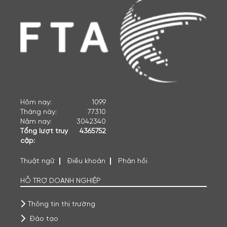
Hôm nay:
1099
Tháng này:
77310
Năm nay:
3042340
Tổng lượt truy
4365752
cập:
Thuật ngữ
Điều khoản
Phản hồi
HỖ TRỢ DOANH NGHIỆP
Thông tin thị trường
Đào tạo