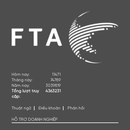
Hôm nay:
11471
Tháng này:
74789
Năm nay:
3039819
Tổng lượt truy
4363231
cập:
Thuật ngữ
Điều khoản
Phản hồi
HỖ TRỢ DOANH NGHIỆP