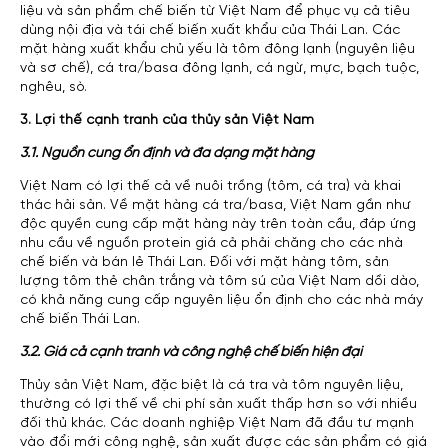
liệu và sản phẩm chế biến từ Việt Nam để phục vụ cả tiêu
dùng nội địa và tái chế biến xuất khẩu của Thái Lan. Các
mặt hàng xuất khẩu chủ yếu là tôm đông lạnh (nguyên liệu
và sơ chế), cá tra/basa đông lạnh, cá ngừ, mực, bạch tuộc,
nghêu, sò.
3. Lợi thế cạnh tranh của thủy sản Việt Nam
3.1. Nguồn cung ổn định và đa dạng mặt hàng
Việt Nam có lợi thế cả về nuôi trồng (tôm, cá tra) và khai
thác hải sản. Về mặt hàng cá tra/basa, Việt Nam gần như
độc quyền cung cấp mặt hàng này trên toàn cầu, đáp ứng
nhu cầu về nguồn protein giá cả phải chăng cho các nhà
chế biến và bán lẻ Thái Lan. Đối với mặt hàng tôm, sản
lượng tôm thẻ chân trắng và tôm sú của Việt Nam dồi dào,
có khả năng cung cấp nguyên liệu ổn định cho các nhà máy
chế biến Thái Lan.
3.2. Giá cả cạnh tranh và công nghệ chế biến hiện đại
Thủy sản Việt Nam, đặc biệt là cá tra và tôm nguyên liệu,
thường có lợi thế về chi phí sản xuất thấp hơn so với nhiều
đối thủ khác. Các doanh nghiệp Việt Nam đã đầu tư mạnh
vào đổi mới công nghệ, sản xuất được các sản phẩm có giá