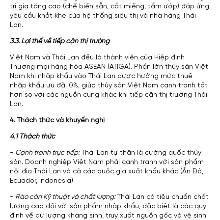
trị gia tăng cao (chế biến sẵn, cắt miếng, tẩm ướp) đáp ứng
yêu cầu khắt khe của hệ thống siêu thị và nhà hàng Thái
Lan.
3.3. Lợi thế về tiếp cận thị trường
Việt Nam và Thái Lan đều là thành viên của Hiệp định
Thương mại hàng hóa ASEAN (ATIGA). Phần lớn thủy sản Việt
Nam khi nhập khẩu vào Thái Lan được hưởng mức thuế
nhập khẩu ưu đãi 0%, giúp thủy sản Việt Nam cạnh tranh tốt
hơn so với các nguồn cung khác khi tiếp cận thị trường Thái
Lan.
4. Thách thức và khuyến nghị
4.1 Thách thức
-
Cạnh tranh trực tiếp:
Thái Lan tự thân là cường quốc thủy
sản. Doanh nghiệp Việt Nam phải cạnh tranh với sản phẩm
nội địa Thái Lan và cả các quốc gia xuất khẩu khác (Ấn Độ,
Ecuador, Indonesia).
-
Rào cản Kỹ thuật và chất lượng:
Thái Lan có tiêu chuẩn chất
lượng cao đối với sản phẩm nhập khẩu, đặc biệt là các quy
định về dư lượng kháng sinh, truy xuất nguồn gốc và vệ sinh