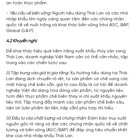
an toàn thực phẩm.
-
Yêu cầu về bền vững:
Người tiêu dùng Thái Lan và các nhà
nhập khẩu lớn ngày càng quan tâm đến các chứng nhận
quốc tế về nuôi trồng và khai thác bền vững (như ASC, BAP,
Global G.A.P).
4.2 Khuyến nghị
Để khai thác hiệu quả tiềm năng xuất khẩu thủy sản sang
Thái Lan, doanh nghiệp Việt Nam cần có thể cân nhắc, tập
trung vào các chiến lược sau:
(i) Tập trung vào giá trị gia tăng:
Xu hướng tiêu dùng tại Thái
Lan đang dịch chuyển rõ rệt, từ sản phẩm sơ chế sang các
mặt hàng chế biến sẵn, giá trị cao. Đây là cơ hội để doanh
nghiệp Việt đa dạng hóa dòng sản phẩm, từ nguyên liệu
tươi đến thực phẩm chế biến thay vì chỉ xuất khẩu nguyên
liệu thô. Tập trung đẩy mạnh các sản phẩm chế biến sâu,
tiện lợi (sản phẩm ăn liền, hấp sẵn) phù hợp thị hiếu.
(ii) Đầu tư vào chất lượng và chứng nhận
: Đảm bảo truy xuất
nguồn gốc rõ ràng và đạt các chứng nhận quốc tế về chất
lượng và bền vững (ASC/BAP) để đáp ứng tiêu chuẩn khắt
khe của nhà nhập khẩu Thái Lan.