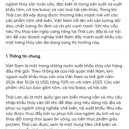
ngành thủy sản toàn cầu, đặc biệt là trong sản xuất và xuất
khẩu tôm, cá tra/basa, và các loại hải sản khác. Trong khi
Thái Lan đã xây dựng được thương hiệu mạnh mẽ với các
sản phẩm tôm chế biến, Việt Nam nổi lên với sản lượng dồi
dào, chất lượng ổn định và chi phí cạnh tranh. Với nhu cầu
tiêu thụ thủy sản ngày càng tăng tại Thái Lan, đây là cơ hội
lớn để các doanh nghiệp Việt Nam đẩy mạnh xuất khẩu các
mặt hàng thủy sản đa dạng sang thị trường này.
1. Thông tin chung
Việt Nam là một trong những nước xuất khẩu thủy sản hàng
đầu thế giới. Theo thống kê của Hải quan Việt Nam, kim
ngạch xuất khẩu thủy sản của Việt Nam ra thế giới năm
2024 đạt 10,04 tỷ USD, tăng 11,9% so với năm 2023. Các sản
phẩm chủ lực bao gồm tôm, cá tra/basa, và hải sản.
Thái Lan, dù là một quốc gia ven biển nhưng vẫn có nhu cầu
nhập khẩu thủy sản rất lớn để đáp ứng tiêu dùng nội địa và
phục vụ ngành công nghiệp chế biến, tái xuất khẩu. Nhu cầu
này được thúc đẩy bởi sự phục hồi của ngành du lịch và sự
thay đổi trong thói quen ăn uống, ưu tiên thực phẩm giàu
protein. Thái Lan được xem là một trung tâm chế biến và