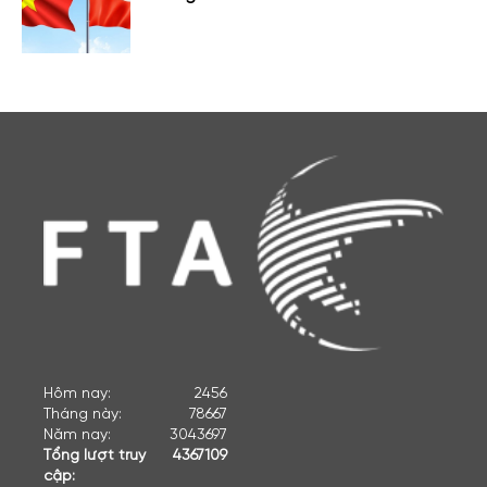
Hôm nay:
2456
Tháng này:
78667
Năm nay:
3043697
Tổng lượt truy
4367109
cập: