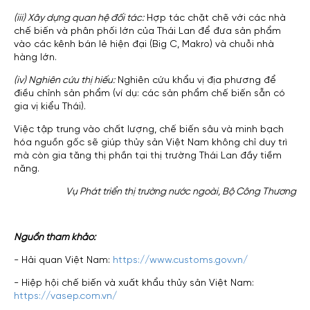
(iii) Xây dựng quan hệ đối tác:
Hợp tác chặt chẽ với các nhà
chế biến và phân phối lớn của Thái Lan để đưa sản phẩm
vào các kênh bán lẻ hiện đại (Big C, Makro) và chuỗi nhà
hàng lớn.
(iv) Nghiên cứu thị hiếu:
Nghiên cứu khẩu vị địa phương để
điều chỉnh sản phẩm (ví dụ: các sản phẩm chế biến sẵn có
gia vị kiểu Thái).
Việc tập trung vào chất lượng, chế biến sâu và minh bạch
hóa nguồn gốc sẽ giúp thủy sản Việt Nam không chỉ duy trì
mà còn gia tăng thị phần tại thị trường Thái Lan đầy tiềm
năng.
Vụ Phát triển thị trường nước ngoài, Bộ Công Thương
Nguồn tham khảo:
- Hải quan Việt Nam:
https://www.customs.gov.vn/
- Hiệp hội chế biến và xuất khẩu thủy sản Việt Nam:
https://vasep.com.vn/