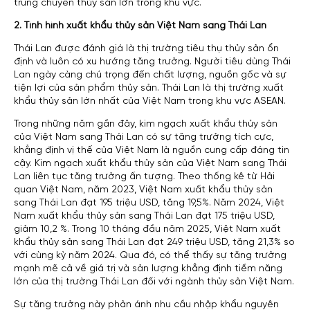
trung chuyển thủy sản lớn trong khu vực.
2. Tình hình xuất khẩu thủy sản Việt Nam sang Thái Lan
Thái Lan được đánh giá là thị trường tiêu thụ thủy sản ổn
định và luôn có xu hướng tăng trưởng. Người tiêu dùng Thái
Lan ngày càng chú trọng đến chất lượng, nguồn gốc và sự
tiện lợi của sản phẩm thủy sản. Thái Lan là thị trường xuất
khẩu thủy sản lớn nhất của Việt Nam trong khu vực ASEAN.
Trong những năm gần đây, kim ngạch xuất khẩu thủy sản
của Việt Nam sang Thái Lan có sự tăng trưởng tích cực,
khẳng định vị thế của Việt Nam là nguồn cung cấp đáng tin
cậy. Kim ngạch xuất khẩu thủy sản của Việt Nam sang Thái
Lan liên tục tăng trưởng ấn tượng. Theo thống kê từ Hải
quan Việt Nam, năm 2023, Việt Nam xuất khẩu thủy sản
sang Thái Lan đạt 195 triệu USD, tăng 19,5%. Năm 2024, Việt
Nam xuất khẩu thủy sản sang Thái Lan đạt 175 triệu USD,
giảm 10,2 %. Trong 10 tháng đầu năm 2025, Việt Nam xuất
khẩu thủy sản sang Thái Lan đạt 249 triệu USD, tăng 21,3% so
với cùng kỳ năm 2024. Qua đó, có thể thấy sự tăng trưởng
mạnh mẽ cả về giá trị và sản lượng khẳng định tiềm năng
lớn của thị trường Thái Lan đối với ngành thủy sản Việt Nam.
Sự tăng trưởng này phản ánh nhu cầu nhập khẩu nguyên