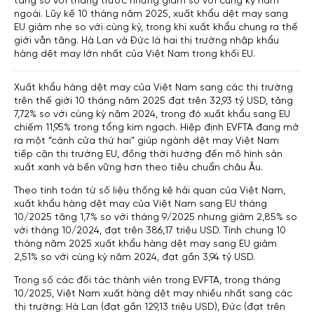
tăng so với tháng trước nhưng giảm so với cùng kỳ năm
ngoái. Lũy kế 10 tháng năm 2025, xuất khẩu dệt may sang
EU giảm nhẹ so với cùng kỳ, trong khi xuất khẩu chung ra thế
giới vẫn tăng. Hà Lan và Đức là hai thị trường nhập khẩu
hàng dệt may lớn nhất của Việt Nam trong khối EU.
Xuất khẩu hàng dệt may của Việt Nam sang các thị trường
trên thế giới 10 tháng năm 2025 đạt trên 32,93 tỷ USD, tăng
7,72% so với cùng kỳ năm 2024, trong đó xuất khẩu sang EU
chiếm 11,95% trong tổng kim ngạch. Hiệp định EVFTA đang mở
ra một “cánh cửa thứ hai” giúp ngành dệt may Việt Nam
tiếp cận thị trường EU, đồng thời hướng đến mô hình sản
xuất xanh và bền vững hơn theo tiêu chuẩn châu Âu.
Theo tính toán từ số liệu thống kê hải quan của Việt Nam,
xuất khẩu hàng dệt may của Việt Nam sang EU tháng
10/2025 tăng 1,7% so với tháng 9/2025 nhưng giảm 2,85% so
với tháng 10/2024, đạt trên 386,17 triệu USD. Tính chung 10
tháng năm 2025 xuất khẩu hàng dệt may sang EU giảm
2,51% so với cùng kỳ năm 2024, đạt gần 3,94 tỷ USD.
Trong số các đối tác thành viên trong EVFTA, trong tháng
10/2025, Việt Nam xuất hàng dệt may nhiều nhất sang các
thị trường: Hà Lan (đạt gần 129,13 triệu USD), Đức (đạt trên