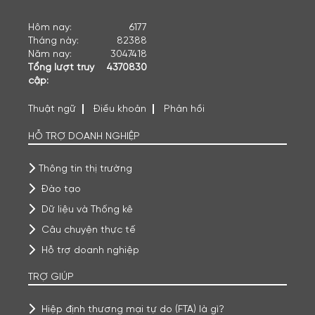
Hôm nay:
6177
Tháng này:
82388
Năm nay:
3047418
Tổng lượt truy
4370830
cập:
Thuật ngữ
Điều khoản
Phản hồi
HỖ TRỢ DOANH NGHIỆP
Thông tin thị trường
Đào tạo
Dữ liệu và Thống kê
Câu chuyện thực tế
Hỗ trợ doanh nghiệp
TRỢ GIÚP
Hiệp định thương mại tự do (FTA) là gì?