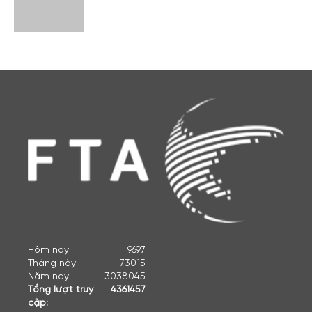
Hôm nay:
9697
Tháng này:
73015
Năm nay:
3038045
Tổng lượt truy
4361457
cập: