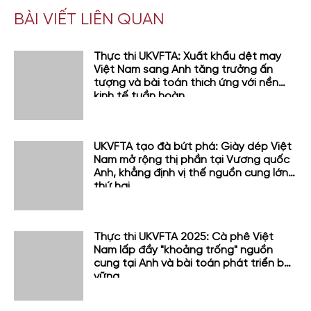
BÀI VIẾT LIÊN QUAN
Thực thi UKVFTA: Xuất khẩu dệt may
Việt Nam sang Anh tăng trưởng ấn
tượng và bài toán thích ứng với nền
kinh tế tuần hoàn
UKVFTA tạo đà bứt phá: Giày dép Việt
Nam mở rộng thị phần tại Vương quốc
Anh, khẳng định vị thế nguồn cung lớn
thứ hai
Thực thi UKVFTA 2025: Cà phê Việt
Nam lấp đầy "khoảng trống" nguồn
cung tại Anh và bài toán phát triển bền
vững