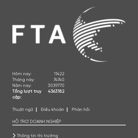
Hôm nay:
11422
Tháng này:
74740
Năm nay:
3039770
Tổng lượt truy
4363182
cập:
Thuật ngữ
Điều khoản
Phản hồi
HỖ TRỢ DOANH NGHIỆP
Thông tin thị trường