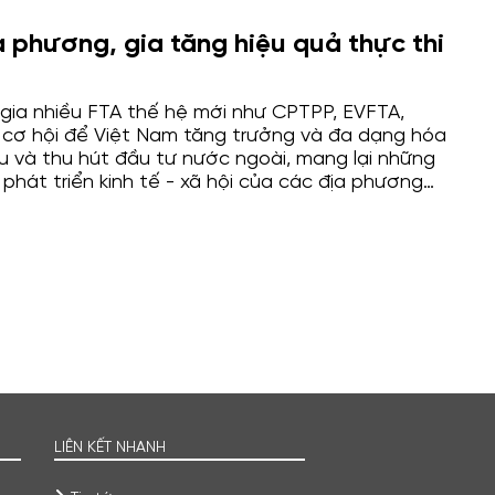
a phương, gia tăng hiệu quả thực thi
 gia nhiều FTA thế hệ mới như CPTPP, EVFTA,
 cơ hội để Việt Nam tăng trưởng và đa dạng hóa
u và thu hút đầu tư nước ngoài, mang lại những
 phát triển kinh tế - xã hội của các địa phương
c đẩy tăng trưởng giá trị thương mại. Tuy nhiên,
thi FTA tại các địa phương thời gian qua còn tồn
ộ quan tâm tới triển khai các FTA của mỗi địa
chưa đồng đều.
LIÊN KẾT NHANH