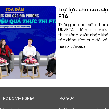
Trợ lực cho các đị
FTA
Thời gian qua, việc tham
UKVFTA,… đã mở ra nhiều
thị trường xuất nhập khẩ
tác động tích cực đối với
trên cả nước, nhất là thú
Thứ Tư, 01/11/2023
công tác triển khai thực 
tại nhiều khó khăn. Mức đ
phương vẫn chưa đủ và 
 TRỢ DOANH NGHIỆP
TRỢ GIÚP